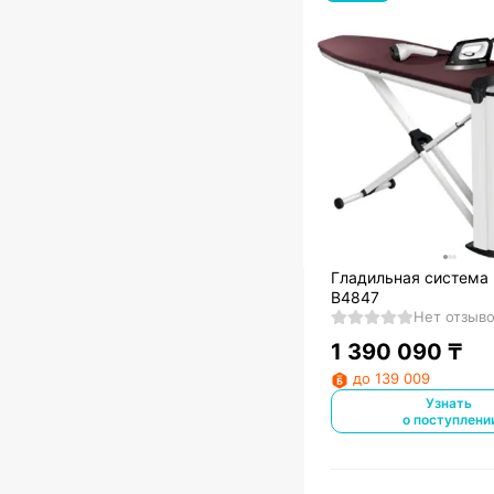
Гладильная система 
B4847
Нет отзыв
1 390 090
₸
до 139 009
Узнать
о поступлени