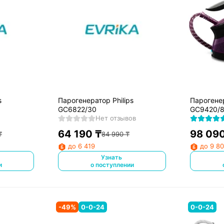
s
Парогенератор Philips
Парогенер
GC6822/30
GC9420/
Нет отзывов
64 190
₸
98 09
₸
84 990
₸
до 6 419
до 9 8
Узнать
и
о поступлении
-
49
%
0-0-24
0-0-24