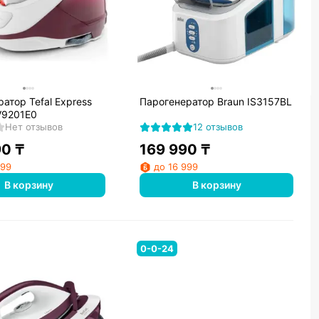
атор Tefal Express
Парогенератор Braun IS3157BL
V9201E0
Нет отзывов
12 отзывов
90
₸
169 990
₸
899
до 16 999
В корзину
В корзину
0-0-24