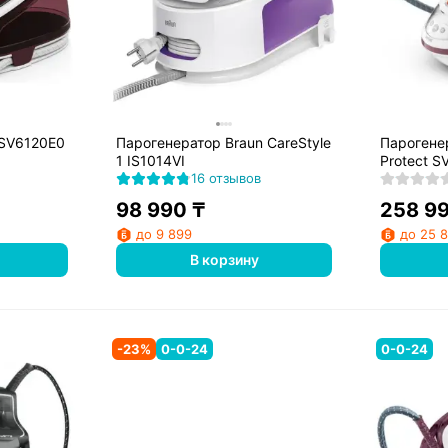
 SV6120E0
Парогенератор Braun CareStyle
Парогенер
1 IS1014VI
Protect S
16 отзывов
98 990
₸
258 9
до 9 899
до 25 
В корзину
-
23
%
0-0-24
0-0-24