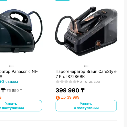
атор Panasonic NI-
Парогенератор Braun CareStyle
W
7 Pro IS7286BK
3 отзыва
Нет отзывов
₸
399 990
₸
176 890
₸
9
до 39 999
Узнать
Узнать
о поступлении
о поступлении