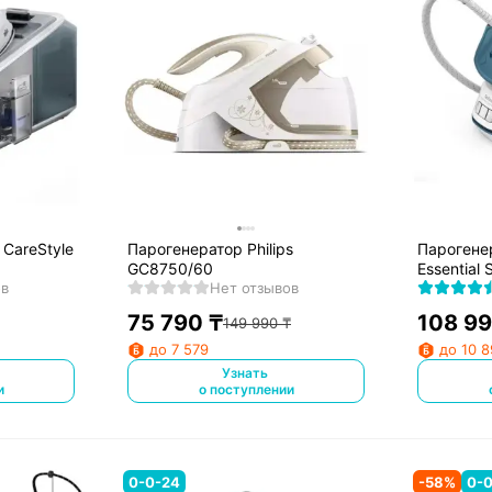
 CareStyle
Парогенератор Philips
Парогенер
GC8750/60
Essential
ов
Нет отзывов
75 790
₸
108 9
149 990
₸
до 7 579
до 10 
Узнать
и
о поступлении
0-0-24
-
58
%
0-