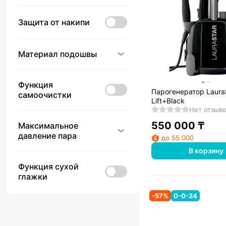
Защита от накипи
Материал подошвы
Функция
Парогенератор Laura
самоочистки
Lift+Black
Нет отзыв
550 000
₸
Максимальное
давление пара
до 55 000
В корзину
Функция сухой
глажки
-
57
%
0-0-24