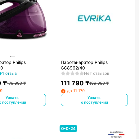
атор Philips
Парогенератор Philips
80
GC8962/40
1 отзыв
Нет отзывов
0
₸
111 790
₸
179 990
₸
199 990
₸
09
до 11 179
Узнать
Узнать
о поступлении
о поступлении
0-0-24