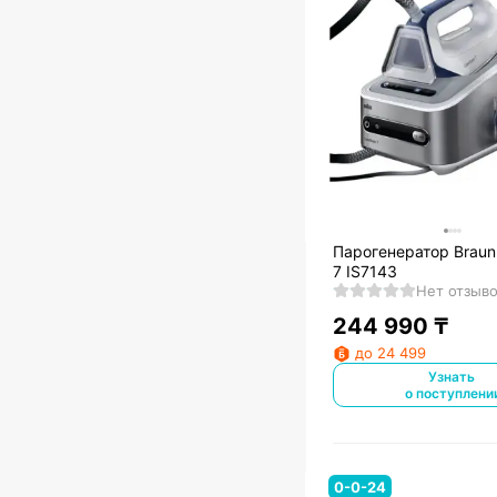
Парогенератор Braun
7 IS7143
Нет отзыв
244 990
₸
до 24 499
Узнать
о поступлени
0-0-24