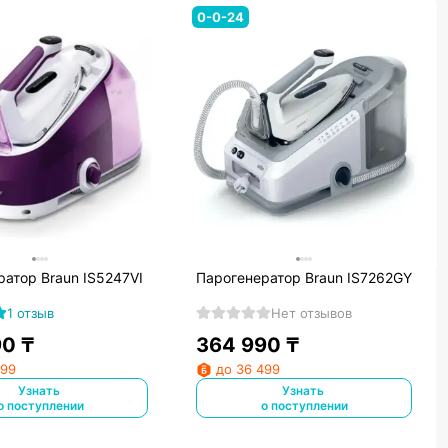
0-0-24
атор Braun IS5247VI
Парогенератор Braun IS7262GY
1 отзыв
Нет отзывов
90
₸
364 990
₸
999
до 36 499
Узнать
Узнать
о поступлении
о поступлении