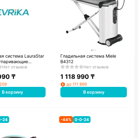
я система LauraStar
Гладильная система Miele
отпаривающие
B4312
тюги
Нет отзывов
Нет отзывов
090
₸
1 118 990
₸
 209
до 111 899
В корзину
В корзину
0-24
-
44
%
0-0-24