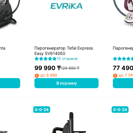
nta
Парогенератор Tefal Express
Парогене
Easy SV6140E0
15 отзывов
99 990
₸
77 49
129 990
₸
до 9 999
до 7 74
В корзину
0-0-24
0-0-24