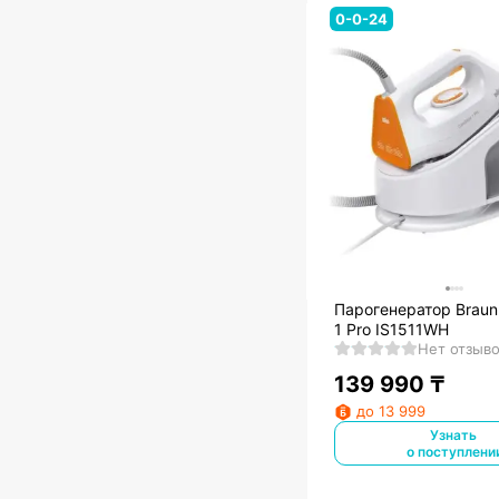
0-0-24
Парогенератор Braun
1 Pro IS1511WH
Нет отзыв
139 990
₸
до 13 999
Узнать
о поступлени