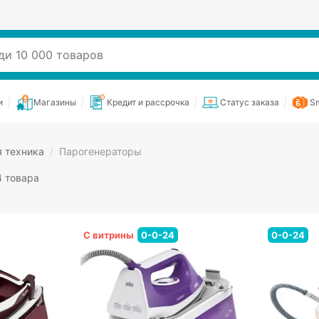
и
Магазины
Кредит и рассрочка
Статус заказа
Sm
 техника
/
Парогенераторы
4 товара
С витрины
0-0-24
0-0-24