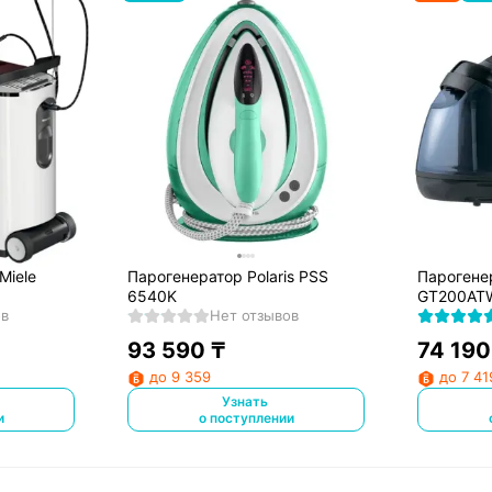
Miele
Парогенератор Polaris PSS
Парогенер
6540K
GT200AT
ов
Нет отзывов
93 590
₸
74 190
до 9 359
до 7 41
Узнать
и
о поступлении