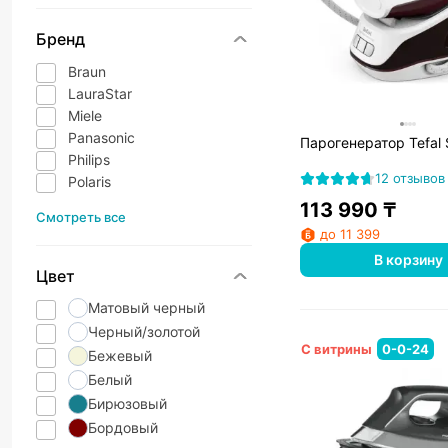
Бренд
Braun
LauraStar
Miele
Panasonic
Парогенератор Tefal
Philips
12 отзывов
Polaris
113 990
₸
Смотреть все
до 11 399
В корзину
Цвет
Матовый черный
Черный/золотой
С витрины
0-0-24
Бежевый
Белый
Бирюзовый
Бордовый