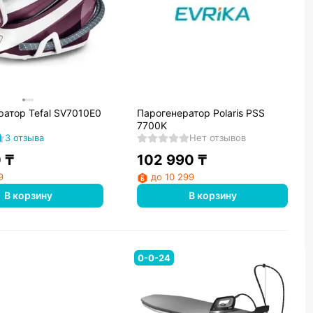
ратор Tefal SV7010E0
Парогенератор Polaris PSS
7700K
3 отзыва
Нет отзывов
0
₸
102 990
₸
9
до 10 299
В корзину
В корзину
0-0-24