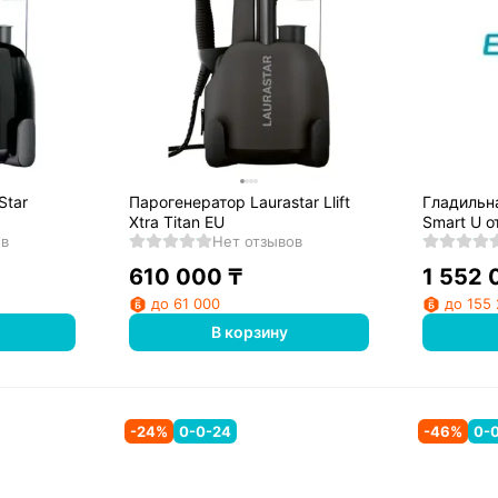
Star
Парогенератор Laurastar Llift
Гладильна
Xtra Titan EU
Smart U 
ов
Нет отзывов
электроу
610 000
₸
1 552 
до 61 000
до 155
В корзину
-
24
%
0-0-24
-
46
%
0-