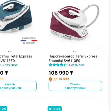
атор Tefal Express
Парогенератор Tefal Express
 SV6115E0
Essential SV6110E0
6 отзывов
11 отзывов
90
₸
108 990
₸
899
до 10 899
Узнать
Узнать
о поступлении
о поступлении
0-24
0-0-24