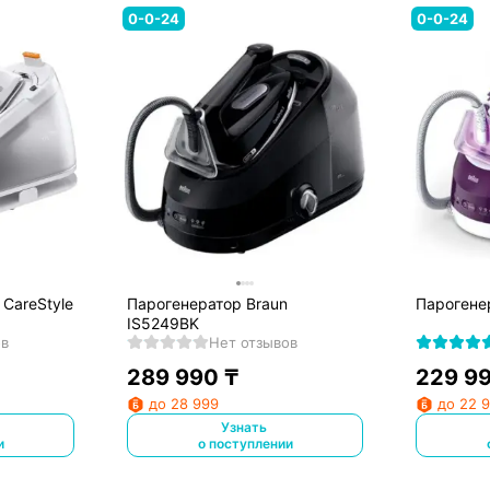
0-0-24
0-0-24
 CareStyle
Парогенератор Braun
Парогенер
IS5249BK
ов
Нет отзывов
289 990
₸
229 9
до 28 999
до 22 
Узнать
и
о поступлении