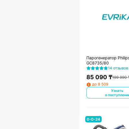
Парогенератор Philip
GC8735/80
14 отзывов
85 090
₸
199 990
до 8 509
Узнать
о поступлени
0-0-24