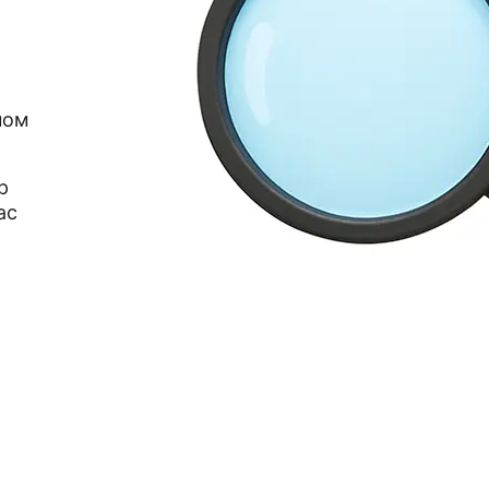
ном
р
ас