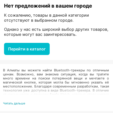
Нет предложений в вашем городе
К сожалению, товары в данной категории
отсутствуют в выбранном городе.
Однако у нас есть широкий выбор других товаров,
которые могут вас заинтересовать.
Перейти в каталог
В Алматы вы можете найти Bluetooth-трекеры по отличным
ценам. Возможно, вам знакома ситуация, когда вы тратите
много времени на поиски потерянной вещи и мечтаете о
магической кнопке, которая могла бы мгновенно указать её
местоположение. Благодаря современным разработкам, такая
технология уже доступна в виде Bluetooth-трекера. В отличие
от умных часов, к примеру
Apple
Watch, которые отслеживают
местоположение пользователя, эти устройства созданы чтобы
искать потерянные предметы или даже питомцев. Для
Читать дальше
забывчивых людей такие гаджеты станут настоящим
спасением.