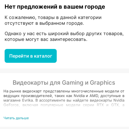
Нет предложений в вашем городе
К сожалению, товары в данной категории
отсутствуют в выбранном городе.
Однако у нас есть широкий выбор других товаров,
которые могут вас заинтересовать.
Перейти в каталог
Видеокарты для Gaming и Graphics
На рынке видеокарт представлены многочисленные модели от
ведущих производителей, таких как Nvidia и AMD, доступные в
магазине Evrika. В ассортименте вы найдете видеокарты Nvidia
GeForce, включая популярные модели серии RTX и GTX, а
также продукцию AMD Radeon, которые признаны одними из
лучших видеокарт на рынке. От GeForce RTX 3060 до Radeon RX
Читать дальше
– в Evrika каждый геймер и профессионал найдет то, что ищет.
При выборе видеокарты важно учитывать характеристики,