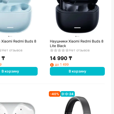
Xiaomi Redmi Buds 8
Наушники Xiaomi Redmi Buds 8
Lite Black
Нет отзывов
Нет отзывов
0
₸
14 990
₸
9
до 1 499
В корзину
В корзину
-
40
%
0-0-24