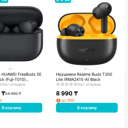
 HUAWEI FreeBuds SE
Наушники Realme Buds T200
ck (Fuji-T010)
Lite (RMA2415-A) Black
7)
Нет отзывов
Нет отзывов
₸
8 990
₸
24 990
₸
9
до 899
В корзину
В корзину