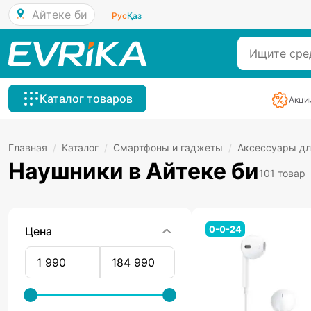
Айтеке би
Рус
Қаз
Каталог товаров
Акци
Главная
/
Каталог
/
Смартфоны и гаджеты
/
Аксессуары дл
Наушники в Айтеке би
101 товар
0-0-24
Цена