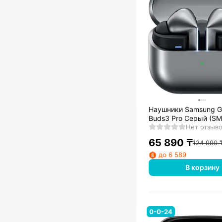
Наушники Samsung G
Buds3 Pro Серый (SM
R630NZAACIS)
Нет отзыв
65 890
₸
124 990
до 6 589
В корзину
0-0-24