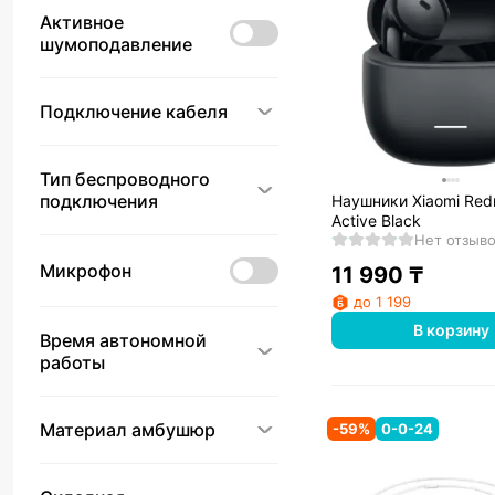
Активное
шумоподавление
Подключение кабеля
Тип беспроводного
подключения
Наушники Xiaomi Red
Active Black
Нет отзыв
Микрофон
11 990
₸
до 1 199
В корзину
Время автономной
работы
Материал амбушюр
-
59
%
0-0-24