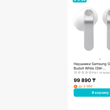
Наушники Samsung G
Buds4 White (SM-
R540NZWACIS)
Нет отзыв
99 890
₸
до 9 989
В корзину