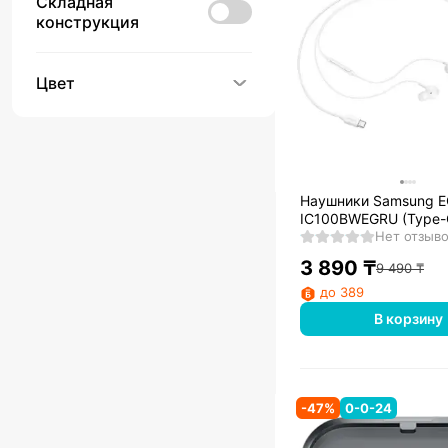
Складная
конструкция
Цвет
Наушники Samsung E
IC100BWEGRU (Type-C
Нет отзыв
3 890
₸
9 490
₸
до 389
В корзину
-
47
%
0-0-24