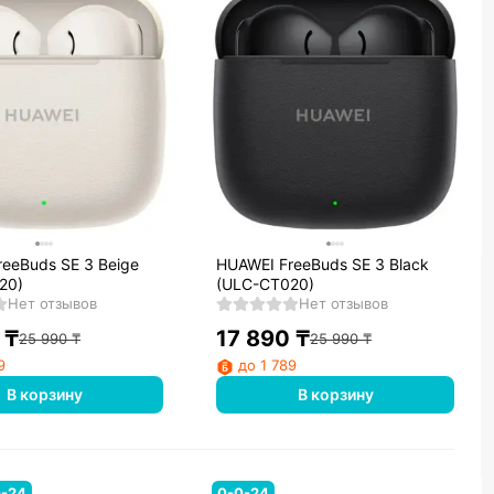
eeBuds SE 3 Beige
HUAWEI FreeBuds SE 3 Black
20)
(ULC-CT020)
Нет отзывов
Нет отзывов
₸
17 890
₸
25 990
₸
25 990
₸
9
до 1 789
В корзину
В корзину
0-24
0-0-24