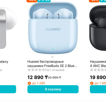
alaxy
Huawei беспроводные
Наушники
наушники FreeBuds SE 2 Blue
4 ANC Bla
ов
(MSC007)
Нет отзывов
(5503849
12 890
₸
19 890
20 990
₸
до 1 289
до 1 98
В корзину