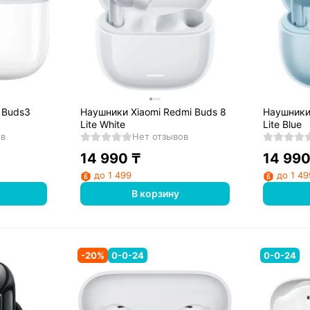
 Buds3
Наушники Xiaomi Redmi Buds 8
Наушники 
Lite White
Lite Blue
ов
Нет отзывов
14 990
₸
14 99
до 1 499
до 1 49
В корзину
-
20
%
0-0-24
0-0-24