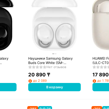
alaxy
Наушники Samsung Galaxy
HUAWEI Fr
Buds Core White (SM-
(ULC-CT0
R410NZWACIS)
Нет отзывов
20 890
₸
17 890
до 2 089
до 1 78
В корзину
-
39
%
0-0-24
-
20
%
0-