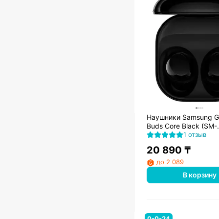
Наушники Samsung G
Buds Core Black (SM-
R410NZKACIS)
1 отзыв
20 890
₸
до 2 089
В корзину
0-0-24