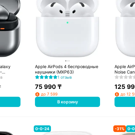
alaxy
Apple AirPods 4 беспроводные
Apple AirP
-
наушники (MXP63)
Noise Can
ов
1 отзыв
75 990
₸
125 9
₸
до 7 599
до 12 
В корзину
0-0-24
-
31
%
0-0