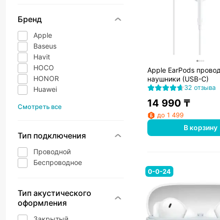
Бренд
Apple
Baseus
Havit
HOCO
Apple EarPods прово
HONOR
наушники (USB-C)
32 отзыва
Huawei
14 990
₸
Смотреть все
до 1 499
В корзину
Тип подключения
Проводной
Беспроводное
0-0-24
Тип акустического
оформления
Закрытый