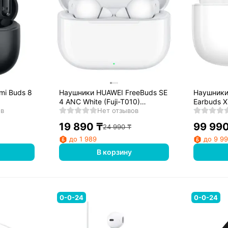
mi Buds 8
Наушники HUAWEI FreeBuds SE
Наушники
4 ANC White (Fuji-T010)
Earbuds X
ов
(55038500)
Нет отзывов
19 890
₸
99 99
24 990
₸
до 1 989
до 9 9
В корзину
0-0-24
0-0-24