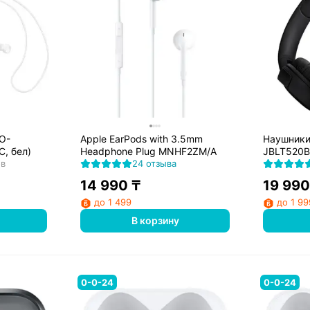
O-
Apple EarPods with 3.5mm
Наушники
, бел)
Headphone Plug MNHF2ZM/A
JBLT520B
ов
24 отзыва
14 990
₸
19 990
до 1 499
до 1 99
В корзину
0-0-24
0-0-24