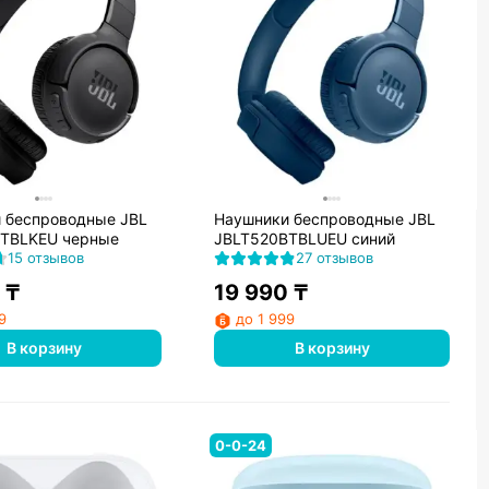
 беспроводные JBL
Наушники беспроводные JBL
TBLKEU черные
JBLT520BTBLUEU синий
15 отзывов
27 отзывов
₸
19 990
₸
9
до 1 999
В корзину
В корзину
0-0-24