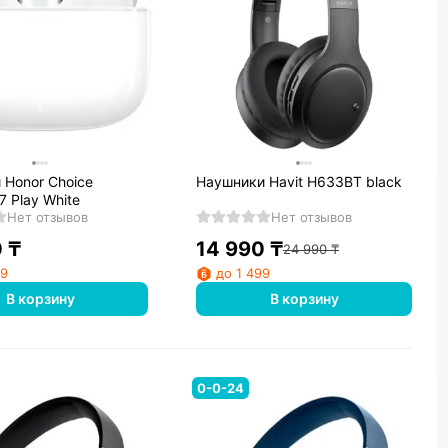
 Honor Choice
Наушники Havit H633BT black
7 Play White
Нет отзывов
Нет отзывов
0
₸
14 990
₸
24 990
₸
99
до 1 499
В корзину
В корзину
0-0-24