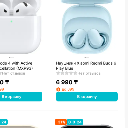
ods 4 with Active
Наушники Xiaomi Redmi Buds 6
cellation (MXP93)
Play Blue
Нет отзывов
Нет отзывов
90
₸
6 990
₸
599
до 699
В корзину
В корзину
-24
-
31
%
0-0-24