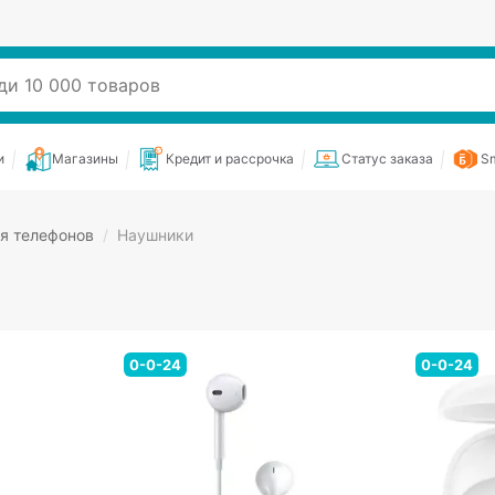
и
Магазины
Кредит и рассрочка
Статус заказа
Sm
я телефонов
/
Наушники
0-0-24
0-0-24