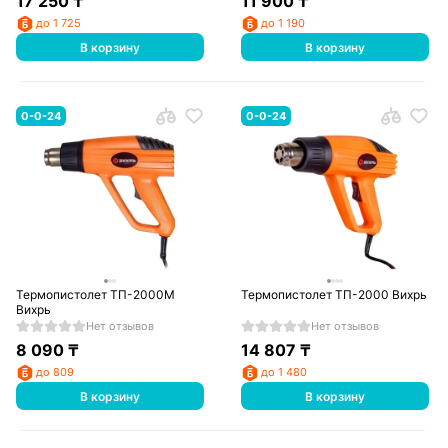
17 250
₸
11 900
₸
до 1 725
до 1 190
В корзину
В корзину
0-0-24
0-0-24
Термопистолет ТП-2000М
Термопистолет ТП-2000 Вихрь
Вихрь
Нет отзывов
Нет отзывов
8 090
₸
14 807
₸
до 809
до 1 480
В корзину
В корзину