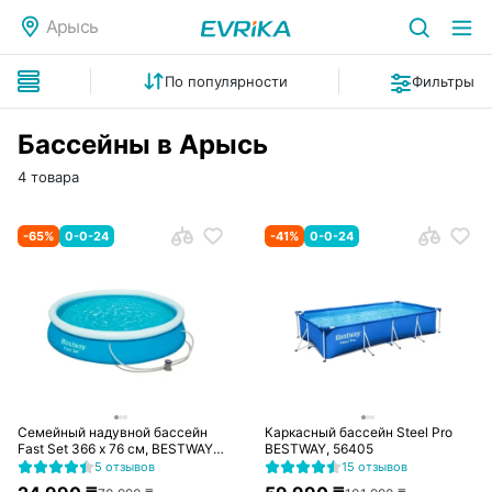
Арысь
По популярности
Фильтры
Бассейны в Арысь
4 товара
-
65
%
0-0-24
-
41
%
0-0-24
Семейный надувной бассейн
Каркасный бассейн Steel Pro
Fast Set 366 х 76 см, BESTWAY,
BESTWAY, 56405
57274, Винил, 5377 л., Ф-насос
5 отзывов
15 отзывов
58381 (1249л/ч), Голубой,