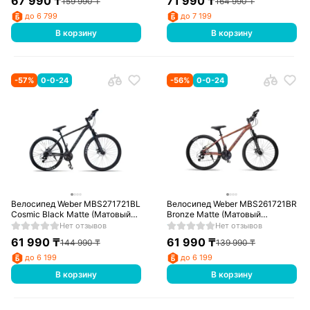
67 990
₸
71 990
₸
159 990
₸
164 990
₸
до 6 799
до 7 199
В корзину
В корзину
-
57
%
0-0-24
-
56
%
0-0-24
Велосипед Weber MBS271721BL
Велосипед Weber MBS261721BR
Cosmic Black Matte (Матовый
Bronze Matte (Матовый
космический чёрный)
бронзовый)
Нет отзывов
Нет отзывов
61 990
₸
61 990
₸
144 990
₸
139 990
₸
до 6 199
до 6 199
В корзину
В корзину