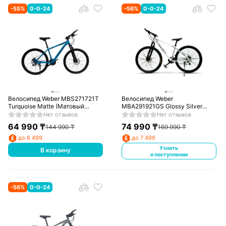
-
55
%
0-0-24
-
56
%
0-0-24
Велосипед Weber MBS271721T
Велосипед Weber
Turquoise Matte (Матовый
MBA291921GS Glossy Silver
бирюзовый)
(Сияющее серебро)
Нет отзывов
Нет отзывов
64 990
₸
74 990
₸
144 990
₸
169 990
₸
до 6 499
до 7 499
Узнать
В корзину
о поступлении
-
56
%
0-0-24