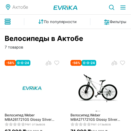
Актобе
По популярности
Фильтры
Велосипеды в Актобе
7 товаров
-
58
%
0-0-24
-
56
%
0-0-24
Велосипед Weber
Велосипед Weber
MBA261721GS Glossy Silver
MBA271721GS Glossy Silver
(Сияющее серебро)
(Сияющее серебро)
Нет отзывов
Нет отзывов