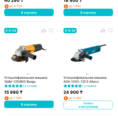
40 290
₸
18 900
₸
до 4 029
до 1 890
В корзину
В корзину
0-0-24
0-0-24
Углошлифовальная машина
Углошлифовальная машина
УШМ-125/900 Вихрь
AGH 1000-125 E Alteco
24 отзыва
7 отзывов
15 990
₸
24 900
₸
до 1 599
до 2 490
Узнать
В корзину
о поступлении