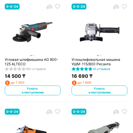
0-0-24
0-0-24
Угловая шлифмашина AG 800-
Углошлифовальная машина
125 ALTECO
УШМ-115/800 Ресанта
Нет отзывов
14 отзывов
14 500
₸
16 690
₸
до 1 450
до 1 669
Узнать
Узнать
о поступлении
о поступлении
0-0-24
0-0-24