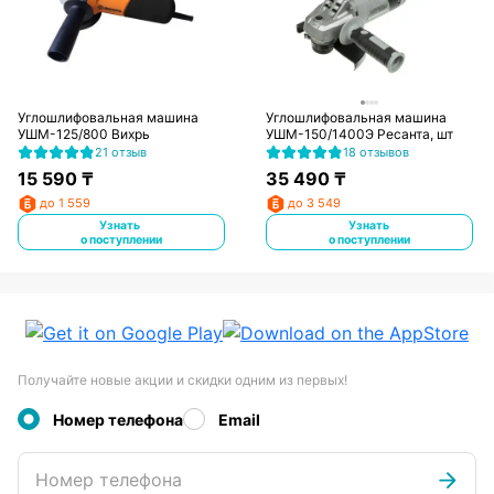
Углошлифовальная машина
Углошлифовальная машина
УШМ-125/800 Вихрь
УШМ-150/1400Э Ресанта, шт
21 отзыв
18 отзывов
15 590
₸
35 490
₸
до 1 559
до 3 549
Узнать
Узнать
о поступлении
о поступлении
Получайте новые акции и скидки одним из первых!
Номер телефона
Email
Номер телефона