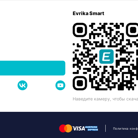
Evrika Smart
Наведите камеру, чтобы скач
Политика кон