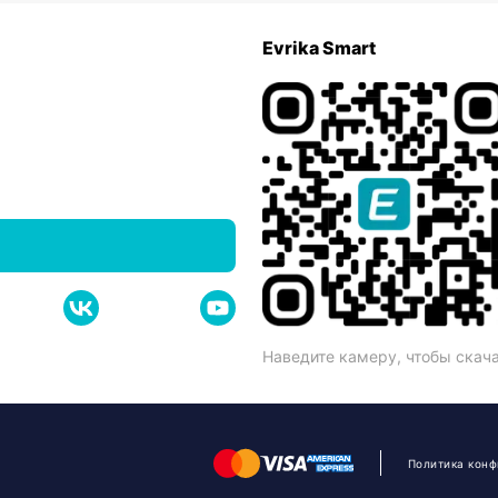
Evrika Smart
Наведите камеру, чтобы скач
Политика кон