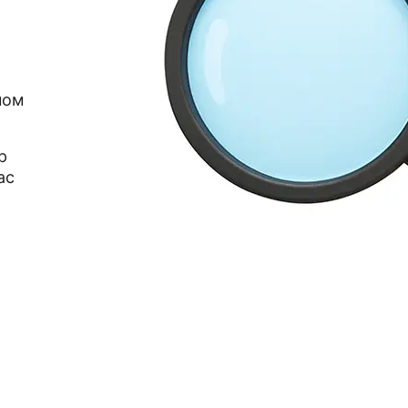
ном
р
ас