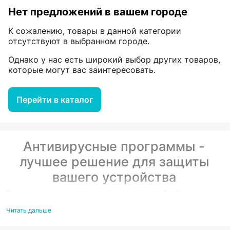
Нет предложений в вашем городе
К сожалению, товары в данной категории
отсутствуют в выбранном городе.
Однако у нас есть широкий выбор других товаров,
которые могут вас заинтересовать.
Перейти в каталог
Антивирусные программы -
лучшее решение для защиты
вашего устройства
В современном мире, где угрозы кибербезопасности
становятся всё более изощренными, использование надежной
антивирусной программы является необходимостью для
Читать дальше
каждого пользователя. Антивирусы помогают защитить
персональные данные от вирусов, троянов, шпионских