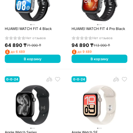
HUAWEI WATCH FIT 4 Black
HUAWEI WATCH FIT 4 Pro Black
Нет отзывов
Нет отзывов
64 890
₸
94 890
₸
71 990
₸
113 990
₸
до 6 489
до 9 489
В корзину
В корзину
0-0-24
0-0-24
Apple Watch Series
Apple Watch SE