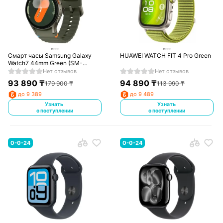
Смарт часы Samsung Galaxy
HUAWEI WATCH FIT 4 Pro Green
Watch7 44mm Green (SM-
L310NZGACIS)
Нет отзывов
Нет отзывов
93 890
₸
94 890
₸
179 900
₸
113 990
₸
до 9 389
до 9 489
Узнать
Узнать
о поступлении
о поступлении
0-0-24
0-0-24