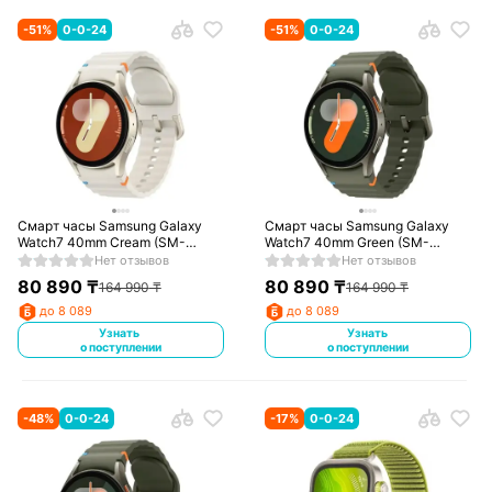
-
51
%
0-0-24
-
51
%
0-0-24
Смарт часы Samsung Galaxy
Смарт часы Samsung Galaxy
Watch7 40mm Cream (SM-
Watch7 40mm Green (SM-
L300NZEACIS)
L300NZGACIS)
Нет отзывов
Нет отзывов
80 890
₸
80 890
₸
164 990
₸
164 990
₸
до 8 089
до 8 089
Узнать
Узнать
о поступлении
о поступлении
-
48
%
0-0-24
-
17
%
0-0-24