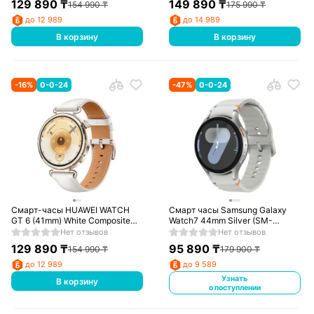
129 890
₸
149 890
₸
154 990
₸
175 990
₸
до 12 989
до 14 989
В корзину
В корзину
-
16
%
0-0-24
-
47
%
0-0-24
Смарт-часы HUAWEI WATCH
Смарт часы Samsung Galaxy
GT 6 (41mm) White Composite
Watch7 44mm Silver (SM-
Leather Strap
L310NZSACIS)
Нет отзывов
Нет отзывов
129 890
₸
95 890
₸
154 990
₸
179 900
₸
до 12 989
до 9 589
Узнать
В корзину
о поступлении