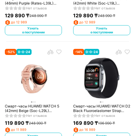
(46mm) Purple (Rates-L39L)
(42mm) White (Soc-L19L)
(55020EVL)
(55020EVR)
Нет отзывов
Нет отзывов
129 890
₸
129 890
₸
248 990
₸
248 990
₸
до 12 989
до 12 989
Узнать
Узнать
о поступлении
о поступлении
-
52
%
0-0-24
-
14
%
0-0-24
Смарт-часы HUAWEI WATCH 5
Смарт-часы HUAWEI WATCH D2
(42mm) Beige (Soc-L29L)
Black Fluoroelastomer Strap
(55020EVQ)
(Luca-B19) (55020DAE)
Нет отзывов
Нет отзывов
119 890
₸
169 890
₸
248 990
₸
196 990
₸
до 11 989
до 16 989
Узнать
Узнать