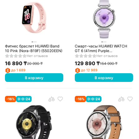
Фитнес браслет HUAWEI Band
Смарт-часы HUAWEI WATCH
10 Pink (Nora-B19F) (55020EEN)
GT 6 (41mm) Purple
Fluoroelastomer Strap (Konsu-
Нет отзывов
Нет отзывов
B19FC)
16 890
₸
129 890
₸
20 990
₸
154 990
₸
до 1 689
до 12 989
В корзину
В корзину
-
16
%
0-0-24
-
16
%
0-0-24