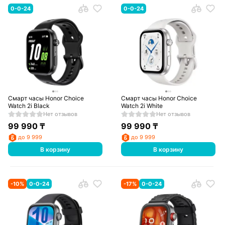
0-0-24
0-0-24
Смарт часы Honor Choice
Смарт часы Honor Choice
Watch 2i Black
Watch 2i White
Нет отзывов
Нет отзывов
99 990
₸
99 990
₸
до 9 999
до 9 999
В корзину
В корзину
-
10
%
0-0-24
-
17
%
0-0-24