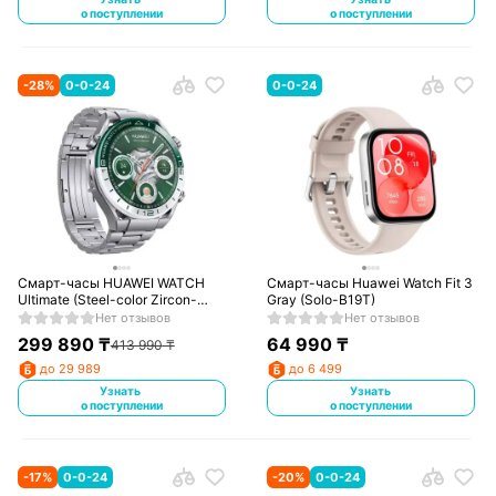
о поступлении
о поступлении
-
28
%
0-0-24
0-0-24
Смарт-часы HUAWEI WATCH
Смарт-часы Huawei Watch Fit 3
Ultimate (Steel-color Zircon-
Gray (Solo-B19T)
based Amorphous Alloy Case)
Нет отзывов
Нет отзывов
Steel (Woods-B19)
299 890
₸
64 990
₸
413 990
₸
до 29 989
до 6 499
Узнать
Узнать
о поступлении
о поступлении
-
17
%
0-0-24
-
20
%
0-0-24