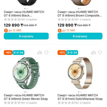
Смарт-часы HUAWEI WATCH
Смарт-часы HUAWEI WATCH
GT 6 (46mm) Black
GT 6 (46mm) Brown Composite
Fluoroelastomer Strap
Leather Strap
Нет отзывов
Нет отзывов
129 890
₸
129 890
₸
154 990
₸
154 990
₸
до 12 989
до 12 989
В корзину
В корзину
-
16
%
0-0-24
-
15
%
0-0-24
Смарт-часы HUAWEI WATCH
Смарт-часы HUAWEI WATCH
GT 6 (46mm) Green Woven Strap
GT 6 (41mm) Gold Milanese Strap
Нет отзывов
Нет отзывов