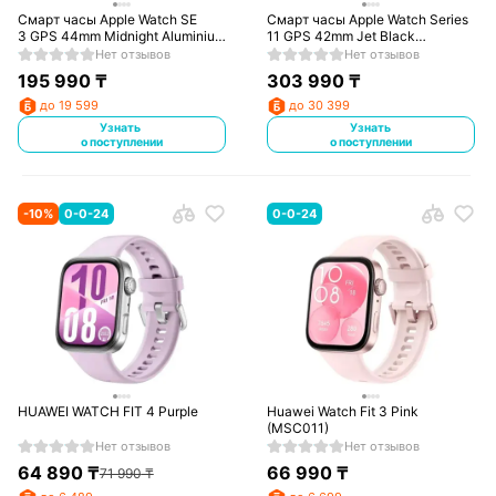
Смарт часы Apple Watch SE
Смарт часы Apple Watch Series
3 GPS 44mm Midnight Aluminium
11 GPS 42mm Jet Black
Case with Midnight Sport Band -
Aluminium Case with Black Sport
Нет отзывов
Нет отзывов
M/L
Band - S/M
195 990
₸
303 990
₸
до 19 599
до 30 399
Узнать
Узнать
о поступлении
о поступлении
-
10
%
0-0-24
0-0-24
HUAWEI WATCH FIT 4 Purple
Huawei Watch Fit 3 Pink
(MSC011)
Нет отзывов
Нет отзывов
64 890
₸
66 990
₸
71 990
₸