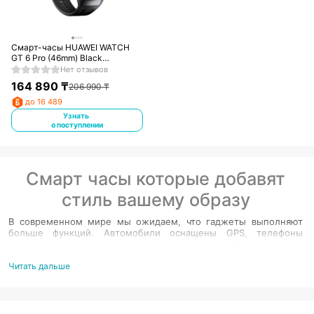
Смарт-часы HUAWEI WATCH
GT 6 Pro (46mm) Black
Fluoroelastomer Strap
Нет отзывов
164 890
₸
206 990
₸
до 16 489
Узнать
о поступлении
Смарт часы которые добавят
стиль вашему образу
В современном мире мы ожидаем, что гаджеты выполняют
больше функций. Автомобили оснащены GPS, телефоны
предлагают игры и приложения, а умные устройства для дома
теперь подключаются к смартфону, чтобы вы могли управлять
ими одним касанием. Пора, чтобы и мода присоединилась к
Читать дальше
этой игре, не так ли? Именно поэтому наши носимые
устройства объединяют стиль с новейшими технологиями,
чтобы оставаться на линии. Больше не нужно выбирать между
внешним видом и работоспособностью – наши смарт-часы и