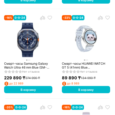
В корзину
В корзину
-
16
%
0-0-24
-
33
%
0-0-24
Смарт-часы Samsung Galaxy
Смарт-часы HUAWEI WATCH
Watch Ultra 46 mm Blue (SM-
GT 5 (41mm) Blue
L705FZB1SKZ)
Fluoroelastomer Strap (Jana-
Нет отзывов
Нет отзывов
B19FC) (55020DHB)
229 890
₸
89 890
₸
274 990
₸
134 990
₸
до 22 989
до 8 989
В корзину
В корзину
-
20
%
0-0-24
-
16
%
0-0-24