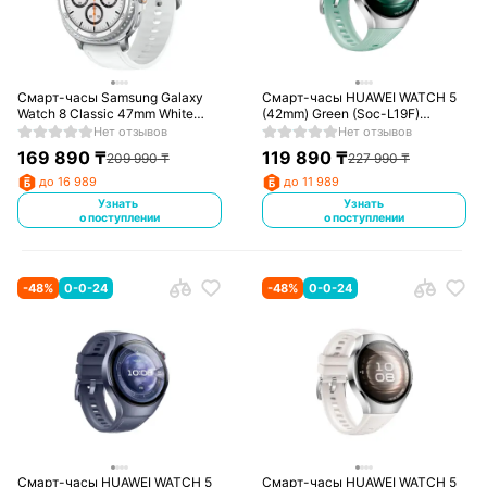
Смарт-часы Samsung Galaxy
Смарт-часы HUAWEI WATCH 5
Watch 8 Classic 47mm White
(42mm) Green (Soc-L19F)
(SM-L500NZWACIS)
(55020EVS)
Нет отзывов
Нет отзывов
169 890
₸
119 890
₸
209 990
₸
227 990
₸
до 16 989
до 11 989
Узнать
Узнать
о поступлении
о поступлении
-
48
%
0-0-24
-
48
%
0-0-24
Смарт-часы HUAWEI WATCH 5
Смарт-часы HUAWEI WATCH 5