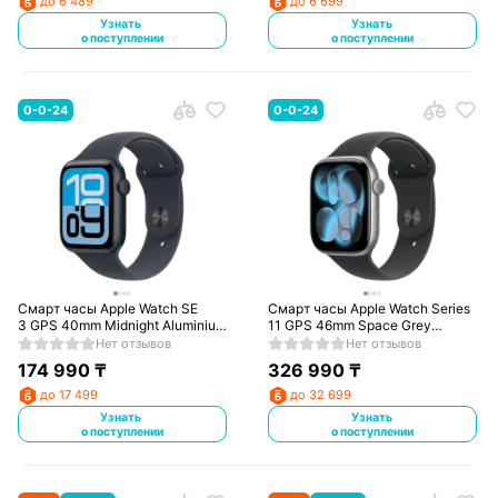
до 6 489
до 6 699
Узнать
Узнать
о поступлении
о поступлении
0-0-24
0-0-24
Смарт часы Apple Watch SE
Смарт часы Apple Watch Series
3 GPS 40mm Midnight Aluminium
11 GPS 46mm Space Grey
Case with Midnight Sport Band -
Aluminium Case with Black Sport
Нет отзывов
Нет отзывов
S/M
Band - M/L
174 990
₸
326 990
₸
до 17 499
до 32 699
Узнать
Узнать
о поступлении
о поступлении