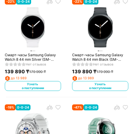
-
22
%
0-0-24
-
22
%
0-0-24
Смарт-часы Samsung Galaxy
Смарт-часы Samsung Galaxy
Watch 8 44 mm Silver (SM-
Watch 8 44 mm Black (SM-
L330NDAACIS)
L330NZSACIS)
Нет отзывов
Нет отзывов
139 890
₸
139 890
₸
179 990
₸
179 990
₸
до 13 989
до 13 989
Узнать
Узнать
о поступлении
о поступлении
-
19
%
0-0-24
-
47
%
0-0-24