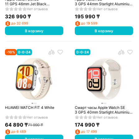
11 GPS 46mm Jet Black
3 GPS 44mm Starlight Aluminium
Aluminium Case with Black Sport
Case with Starlight Sport Band -
Нет отзывов
Нет отзывов
Band - M/L
M/L
326 990
₸
195 990
₸
до 32 699
до 19 599
В корзину
В корзину
-
10
%
0-0-24
0-0-24
HUAWEI WATCH FIT 4 White
Смарт часы Apple Watch SE
3 GPS 40mm Starlight Aluminium
Case with Starlight Sport Band -
Нет отзывов
Нет отзывов
M/L
64 890
₸
174 990
₸
71 990
₸
до 6 489
до 17 499