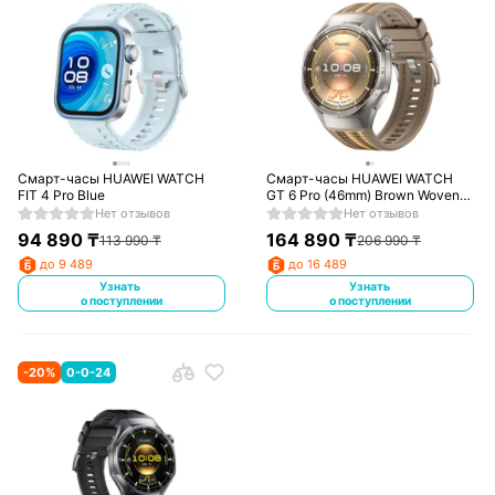
Смарт-часы HUAWEI WATCH
Смарт-часы HUAWEI WATCH
FIT 4 Pro Blue
GT 6 Pro (46mm) Brown Woven
Strap
Нет отзывов
Нет отзывов
94 890
₸
164 890
₸
113 990
₸
206 990
₸
до 9 489
до 16 489
Узнать
Узнать
о поступлении
о поступлении
-
20
%
0-0-24