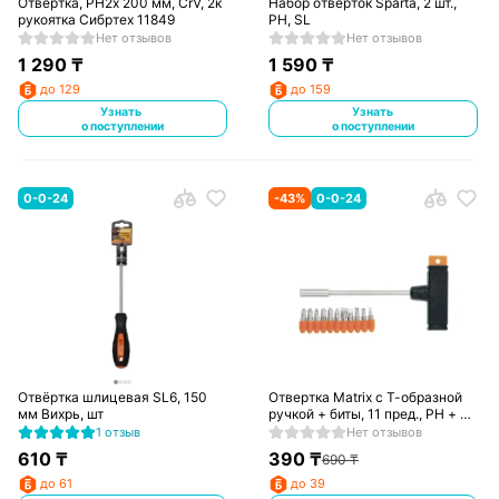
Отвертка, PH2х 200 мм, CrV, 2к
Набор отверток Sparta, 2 шт.,
рукоятка Сибртех 11849
PH, SL
Нет отзывов
Нет отзывов
1 290
₸
1 590
₸
до 129
до 159
Узнать
Узнать
о поступлении
о поступлении
0-0-24
-
43
%
0-0-24
Отвёртка шлицевая SL6, 150
Отвертка Matrix с Т-образной
мм Вихрь, шт
ручкой + биты, 11 пред., PH + SL
+ PZ, HCS, пластиковая
1 отзыв
Нет отзывов
рукоятка Sparta
610
₸
390
₸
690
₸
до 61
до 39