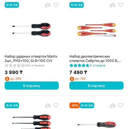
0-0-24
0-0-24
Набор ударных отверток Matrix
Набор диэлектрических
2шт., PH2x100, SL6x100 CrV
отверток Сибртех до 1000 В,
тестер, CrV, двухкомпонентные
Нет отзывов
9 отзывов
рукоятки, 5 предм
3 990
₸
7 490
₸
до 399
до 749
В корзину
В корзину
0-0-24
-
61
%
0-0-24