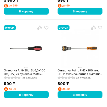
5 990
₸
690
₸
до 599
до 69
В корзину
В корзину
0-0-24
0-0-24
Отвертка Anti-Slip, SL6,0х100
Отвертка Point, PH2x200 мм,
мм, CrV, 2к рукоятка Matrix
CS, 2-х компонентная рукоятка
12220
Sparta
Нет отзывов
Нет отзывов
990
₸
890
₸
до 99
до 89
В корзину
В корзину