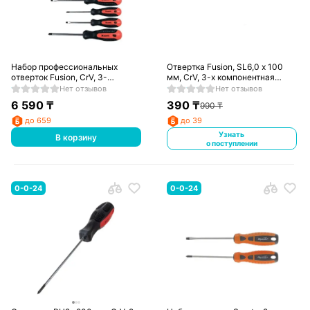
Набор профессиональных
Отвертка Fusion, SL6,0 х 100
отверток Fusion, CrV, 3-
мм, CrV, 3-х компонентная
компонентная рукоятка antislip,
рукоятка anti slip// Matrix
Нет отзывов
Нет отзывов
6 шт.// Matrix
6 590
₸
390
₸
990
₸
до 659
до 39
Узнать
В корзину
о поступлении
0-0-24
0-0-24