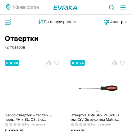
Жанакорган
По популярности
Фильтры
Отвертки
12 товаров
0-0-24
0-0-24
Набор отверток + тестер, 8
Отвертка Anti-Slip, PH0х100
пред., PH + SL, CS, 2-х
мм, CrV, 2к рукоятка Matrix
компонентная рукоятка Sparta
12238
Нет отзывов
Нет отзывов