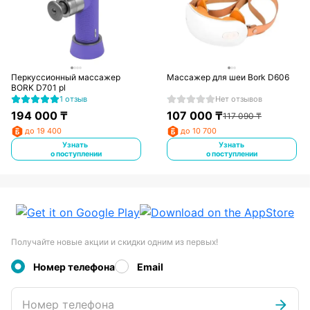
Перкуссионный массажер
Массажер для шеи Bork D606
BORK D701 pl
1 отзыв
Нет отзывов
194 000
₸
107 000
₸
117 090
₸
до 19 400
до 10 700
Узнать
Узнать
о поступлении
о поступлении
Получайте новые акции и скидки одним из первых!
Номер телефона
Email
Номер телефона