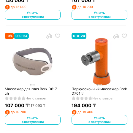
120 000
₸
107 000
₸
до 12 000
до 10 700
Узнать
Узнать
о поступлении
о поступлении
-
9
%
0-0-24
0-0-24
Массажер для глаз Bork D617
Перкуссионный массажер Bork
ch
D701 tr
Нет отзывов
Нет отзывов
107 000
₸
194 000
₸
117 090
₸
до 10 700
до 19 400
Узнать
Узнать
о поступлении
о поступлении