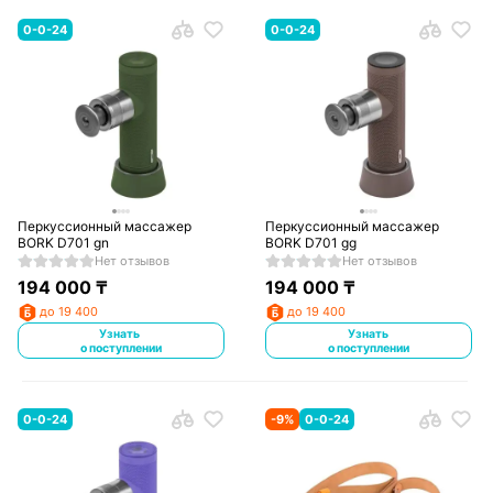
0-0-24
0-0-24
Перкуссионный массажер
Перкуссионный массажер
BORK D701 gn
BORK D701 gg
Нет отзывов
Нет отзывов
194 000
₸
194 000
₸
до 19 400
до 19 400
Узнать
Узнать
о поступлении
о поступлении
0-0-24
-
9
%
0-0-24