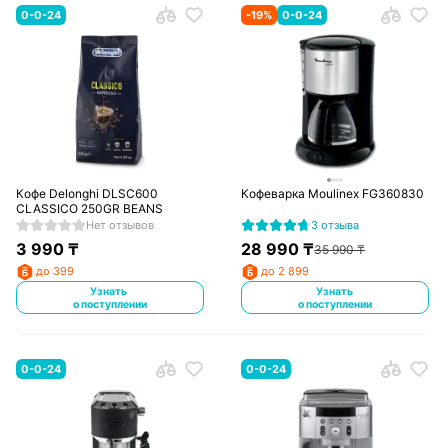
0-0-24
-
19
%
0-0-24
Кофе Delonghi DLSC600
Кофеварка Moulinex FG360830
CLASSICO 250GR BEANS
Нет отзывов
3 отзыва
3 990
₸
28 990
₸
35 990
₸
до 399
до 2 899
Узнать
Узнать
о поступлении
о поступлении
0-0-24
0-0-24