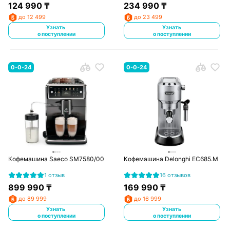
124 990
₸
234 990
₸
до 12 499
до 23 499
Узнать
Узнать
о поступлении
о поступлении
0-0-24
0-0-24
Кофемашина Saeco SM7580/00
Кофемашина Delonghi EC685.M
1 отзыв
16 отзывов
899 990
₸
169 990
₸
до 89 999
до 16 999
Узнать
Узнать
о поступлении
о поступлении