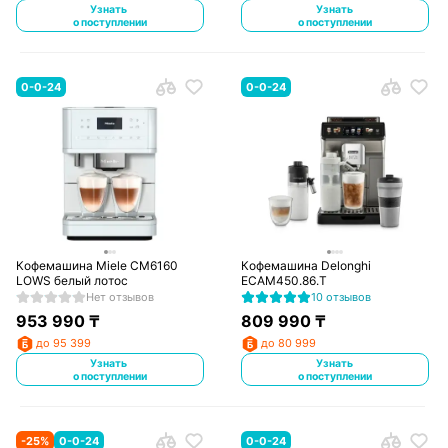
Узнать
Узнать
о поступлении
о поступлении
0-0-24
0-0-24
Кофемашина Miele CM6160
Кофемашина Delonghi
LOWS белый лотос
ECAM450.86.T
Нет отзывов
10 отзывов
953 990
₸
809 990
₸
до 95 399
до 80 999
Узнать
Узнать
о поступлении
о поступлении
-
25
%
0-0-24
0-0-24