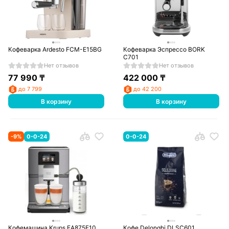
Кофеварка Ardesto FCM-E15BG
Кофеварка Эспрессо BORK
C701
Нет отзывов
Нет отзывов
77 990
₸
422 000
₸
до 7 799
до 42 200
В корзину
В корзину
-
9
%
0-0-24
0-0-24
Кофемашина Krups EA875E10
Кофе Delonghi DLSC601