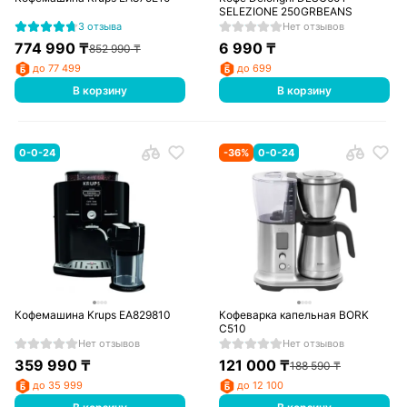
SELEZIONE 250GRBEANS
3 отзыва
Нет отзывов
774 990
₸
6 990
₸
852 990
₸
до 77 499
до 699
В корзину
В корзину
0-0-24
-
36
%
0-0-24
Кофемашина Krups EA829810
Кофеварка капельная BORK
C510
Нет отзывов
Нет отзывов
359 990
₸
121 000
₸
188 590
₸
до 35 999
до 12 100