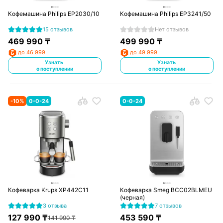
Кофемашина Philips EP2030/10
Кофемашина Philips EP3241/50
15 отзывов
Нет отзывов
469 990
₸
499 990
₸
до 46 999
до 49 999
Узнать
Узнать
о поступлении
о поступлении
-
10
%
0-0-24
0-0-24
Кофеварка Krups XP442C11
Кофеварка Smeg BCC02BLMEU
(черная)
3 отзыва
7 отзывов
127 990
₸
453 590
₸
141 990
₸