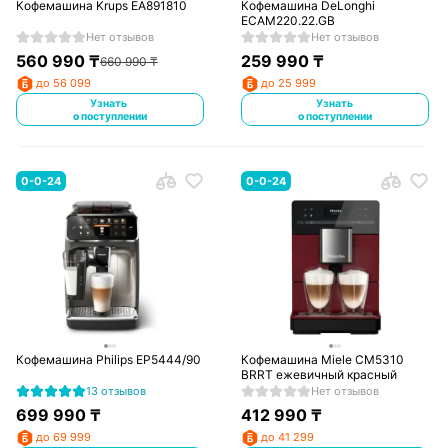
Кофемашина Krups EA891810
Кофемашина DeLonghi
ECAM220.22.GB
Нет отзывов
Нет отзывов
560 990
₸
259 990
₸
660 990
₸
до 56 099
до 25 999
Узнать
Узнать
о поступлении
о поступлении
0-0-24
0-0-24
Кофемашина Philips EP5444/90
Кофемашина Miele CM5310
BRRT ежевичный красный
13 отзывов
Нет отзывов
699 990
₸
412 990
₸
до 69 999
до 41 299