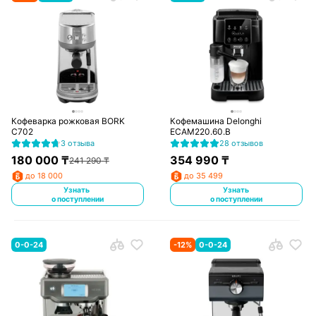
Кофеварка рожковая BORK
Кофемашина Delonghi
C702
ECAM220.60.B
3 отзыва
28 отзывов
180 000
₸
354 990
₸
241 290
₸
до 18 000
до 35 499
Узнать
Узнать
о поступлении
о поступлении
0-0-24
-
12
%
0-0-24