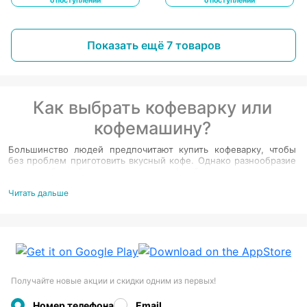
о поступлении
о поступлении
Показать ещё 7 товаров
Как выбрать кофеварку или
кофемашину?
Большинство людей предпочитают купить кофеварку, чтобы
без проблем приготовить вкусный кофе. Однако разнообразие
приспособлений для заваривания кофе сбивает с толку многих
потребителей.
Что такое кофеварка?
Читать дальше
Это агрегат, которое смешивает молотые бобы с нагретой
водой. Во время заваривания готовая жидкость стекает в
специальный кувшин. Как правило, производители размещают
снизу нагревательную пластину, благодаря которой
содержимое кувшина остается горячим в течение довольно
долгого времени. Некоторые продвинутые модели имеют
Получайте новые акции и скидки одним из первых!
встроенные кофемолки и функцию интеллектуального
управления.
Капельные Самые популярные среди потребителей устройства
Номер телефона
Email