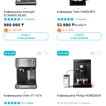
Кофемашина Delonghi
Кофеварка Tefal CM600810
ECAM650.85.MS
14 отзывов
7 отзывов
989 990
₸
53 990
₸
62 990
₸
до 98 999
до 5 399
Узнать
Узнать
о поступлении
о поступлении
0-0-24
0-0-24
Кофемашина Vitek VT-1514
Кофемашина Philips HD8829/09
24 отзыва
Нет отзывов