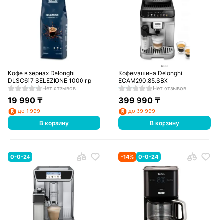
Кофе в зернах Delonghi
Кофемашина Delonghi
DLSC617 SELEZIONE 1000 гр
ECAM290.85.SBX
Нет отзывов
Нет отзывов
19 990
₸
399 990
₸
до 1 999
до 39 999
В корзину
В корзину
0-0-24
-
14
%
0-0-24