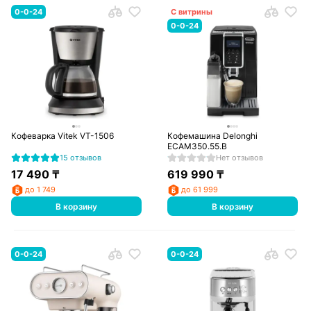
0-0-24
С витрины
0-0-24
Кофеварка Vitek VT-1506
Кофемашина Delonghi
ECAM350.55.B
15 отзывов
Нет отзывов
17 490
₸
619 990
₸
до 1 749
до 61 999
В корзину
В корзину
0-0-24
0-0-24