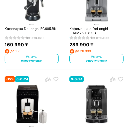
Кофеварка DeLonghi EC685.BK
Кофемашина DeLonghi
ECAM250.31.SB
Нет отзывов
Нет отзывов
169 990
₸
289 990
₸
до 16 999
до 28 999
Узнать
Узнать
о поступлении
о поступлении
-
15
%
0-0-24
0-0-24