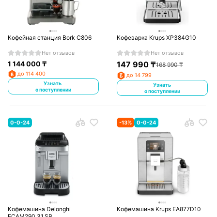
Кофейная станция Bork C806
Кофеварка Krups XP384G10
Нет отзывов
Нет отзывов
1 144 000
₸
147 990
₸
168 990
₸
до 114 400
до 14 799
Узнать
Узнать
о поступлении
о поступлении
0-0-24
-
13
%
0-0-24
Кофемашина Delonghi
Кофемашина Krups EA877D10
ECAM290.31.SB