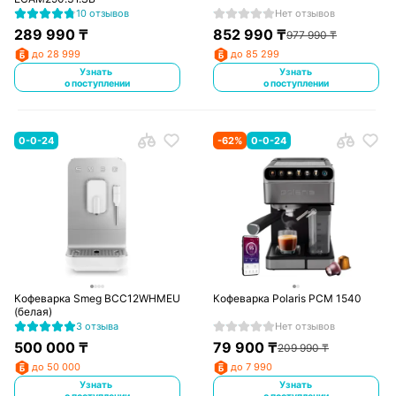
10 отзывов
Нет отзывов
289 990
₸
852 990
₸
977 990
₸
до 28 999
до 85 299
Узнать
Узнать
о поступлении
о поступлении
0-0-24
-
62
%
0-0-24
Кофеварка Smeg BCC12WHMEU
Кофеварка Polaris PCM 1540
(белая)
3 отзыва
Нет отзывов
500 000
₸
79 900
₸
209 990
₸
до 50 000
до 7 990
Узнать
Узнать