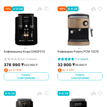
-
11
%
0-0-24
-
67
%
0-0-24
Кофемашина Krups EA82F010
Кофеварка Polaris PCM 1527E
Нет отзывов
17 отзывов
376 990
₸
32 900
₸
422 990
₸
99 990
₸
до 37 699
до 3 290
Узнать
Узнать
о поступлении
о поступлении
0-0-24
0-0-24