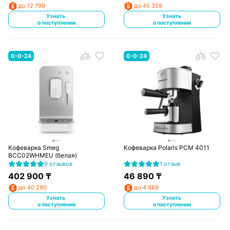
до 12 799
до 45 359
Узнать
Узнать
о поступлении
о поступлении
0-0-24
0-0-24
Кофеварка Smeg
Кофеварка Polaris PCM 4011
BCC02WHMEU (белая)
9 отзывов
1 отзыв
402 900
₸
46 890
₸
до 40 290
до 4 689
Узнать
Узнать
о поступлении
о поступлении