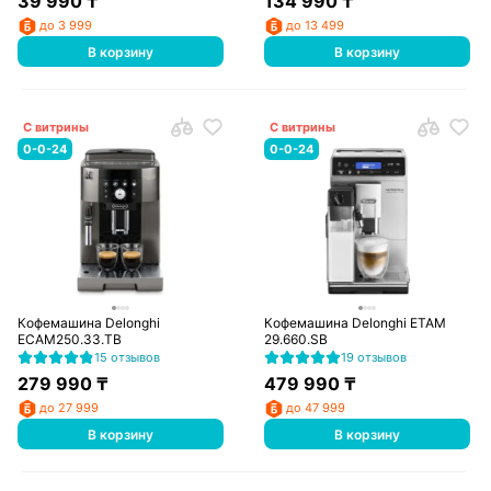
39 990
₸
134 990
₸
до 3 999
до 13 499
В корзину
В корзину
С витрины
С витрины
0-0-24
0-0-24
Кофемашина Delonghi
Кофемашина Delonghi ETAM
ECAM250.33.TB
29.660.SB
15 отзывов
19 отзывов
279 990
₸
479 990
₸
до 27 999
до 47 999
В корзину
В корзину