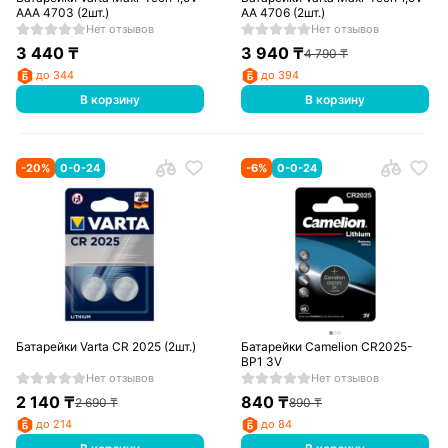
AAA 4703 (2шт.)
AA 4706 (2шт.)
Нет отзывов
Нет отзывов
3 440
₸
3 940
₸
4 790
₸
до 344
до 394
В корзину
В корзину
-
20
%
0-0-24
-
6
%
0-0-24
Батарейки Varta CR 2025 (2шт.)
Батарейки Camelion CR2025-
BP1 3V
Нет отзывов
Нет отзывов
2 140
₸
840
₸
2 690
₸
890
₸
до 214
до 84