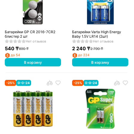
Батарейки GP CR 2016-7CR2
Батарейки Varta High Energy
блистер 2 шт
Baby 1.5V LR14 (2шт)
Нет отзывов
Нет отзывов
540
₸
2 240
₸
890
₸
2 790
₸
до 54
до 224
В корзину
В корзину
-
25
%
0-0-24
-
25
%
0-0-24