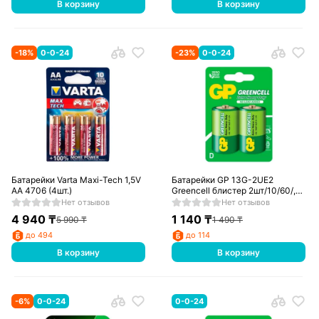
В корзину
В корзину
-
18
%
0-0-24
-
23
%
0-0-24
Батарейки Varta Maxi-Tech 1,5V
Батарейки GP 13G-2UE2
AA 4706 (4шт.)
Greencell блистер 2шт/10/60/,
упак
Нет отзывов
Нет отзывов
4 940
₸
1 140
₸
5 990
₸
1 490
₸
до 494
до 114
В корзину
В корзину
-
6
%
0-0-24
0-0-24