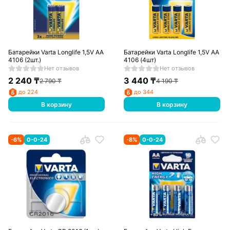
Батарейки Varta Longlife 1,5V AA
Батарейки Varta Longlife 1,5V AA
4106 (2шт.)
4106 (4шт)
Нет отзывов
Нет отзывов
2 240
₸
3 440
₸
2 790
₸
4 190
₸
до 224
до 344
В корзину
В корзину
-
6
%
0-0-24
-
8
%
0-0-24