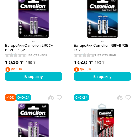
Батарейки Camelion LR03-
Батарейки Camelion R6P-BP2B
BP2UT 1.5V
1.5V
Нет отзывов
Нет отзывов
1 040
₸
1 040
₸
1 190
₸
1 190
₸
до 104
до 104
В корзину
В корзину
-
19
%
0-0-24
0-0-24