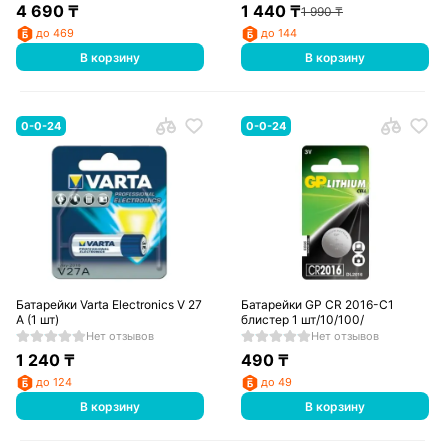
4 690
₸
1 440
₸
1 990
₸
до 469
до 144
В корзину
В корзину
0-0-24
0-0-24
Батарейки Varta Electronics V 27
Батарейки GP CR 2016-C1
A (1 шт)
блистер 1 шт/10/100/
Нет отзывов
Нет отзывов
1 240
₸
490
₸
до 124
до 49
В корзину
В корзину