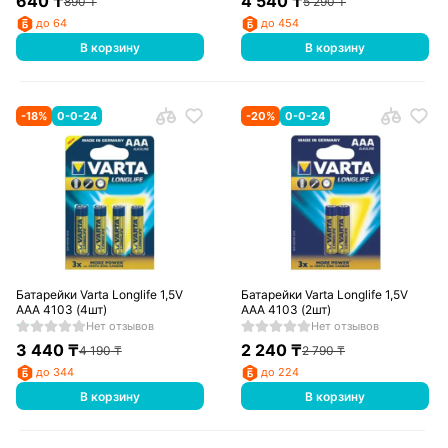
640
₸
4 540
₸
890
₸
5 290
₸
до 64
до 454
В корзину
В корзину
-
18
%
0-0-24
-
20
%
0-0-24
Батарейки Varta Longlife 1,5V
Батарейки Varta Longlife 1,5V
AAA 4103 (4шт)
AAA 4103 (2шт)
Нет отзывов
Нет отзывов
3 440
₸
2 240
₸
4 190
₸
2 790
₸
до 344
до 224
В корзину
В корзину