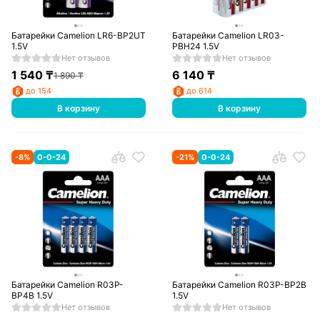
Батарейки Camelion LR6-BP2UT
Батарейки Camelion LR03-
1.5V
PBH24 1.5V
Нет отзывов
Нет отзывов
1 540
₸
6 140
₸
1 890
₸
до 154
до 614
В корзину
В корзину
-
8
%
0-0-24
-
21
%
0-0-24
Батарейки Camelion R03P-
Батарейки Camelion R03P-BP2B
BP4B 1.5V
1.5V
Нет отзывов
Нет отзывов