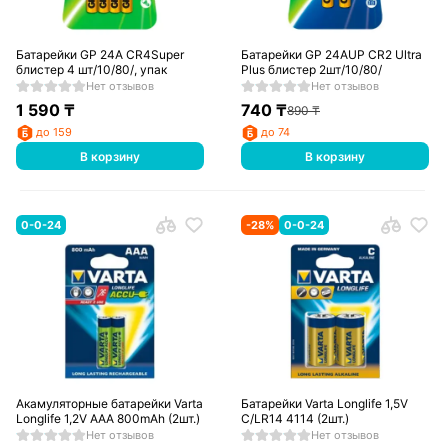
Батарейки GP 24A CR4Super
Батарейки GP 24AUP CR2 Ultra
блистер 4 шт/10/80/, упак
Plus блистер 2шт/10/80/
Нет отзывов
Нет отзывов
1 590
₸
740
₸
890
₸
до 159
до 74
В корзину
В корзину
0-0-24
-
28
%
0-0-24
Акамуляторные батарейки Varta
Батарейки Varta Longlife 1,5V
Longlife 1,2V AAA 800mAh (2шт.)
C/LR14 4114 (2шт.)
Нет отзывов
Нет отзывов