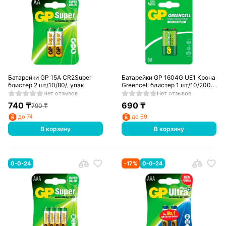
Батарейки GP 15A CR2Super
Батарейки GP 1604G UE1 Крона
блистер 2 шт/10/80/, упак
Greencell блистер 1 шт/10/200/,
упак
Нет отзывов
Нет отзывов
740
₸
690
₸
790
₸
до 74
до 69
В корзину
В корзину
0-0-24
-
17
%
0-0-24