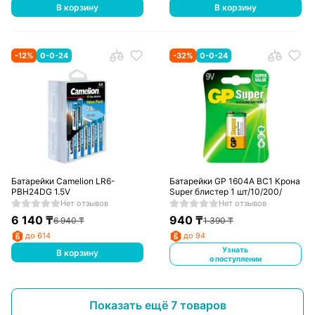
В корзину
В корзину
-
12
%
0-0-24
-
32
%
0-0-24
Батарейки Camelion LR6-
Батарейки GP 1604A BC1 Крона
PBH24DG 1.5V
Super блистер 1 шт/10/200/
Нет отзывов
Нет отзывов
6 140
₸
940
₸
6 940
₸
1 390
₸
до 614
до 94
Узнать
В корзину
о поступлении
Показать ещё 7 товаров