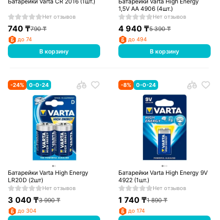
Батарейки Varta CR 2016 (1шт.)
Батарейки Varta High Energy
1,5V AA 4906 (4шт.)
Нет отзывов
Нет отзывов
740
₸
4 940
₸
790
₸
5 390
₸
до 74
до 494
В корзину
В корзину
-
24
%
0-0-24
-
8
%
0-0-24
Батарейки Varta High Energy
Батарейки Varta High Energy 9V
LR20D (2шт)
4922 (1шт.)
Нет отзывов
Нет отзывов
3 040
₸
1 740
₸
3 990
₸
1 890
₸
до 304
до 174