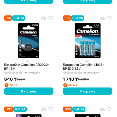
В корзину
В корзину
-
6
%
0-0-24
-
8
%
0-0-24
Батарейки Camelion CR2032-
Батарейки Camelion LR03-
BP1 3V
BP4DG 1.5V
Нет отзывов
Нет отзывов
840
₸
1 740
₸
890
₸
1 890
₸
до 84
до 174
В корзину
В корзину
-
13
%
0-0-24
-
13
%
0-0-24