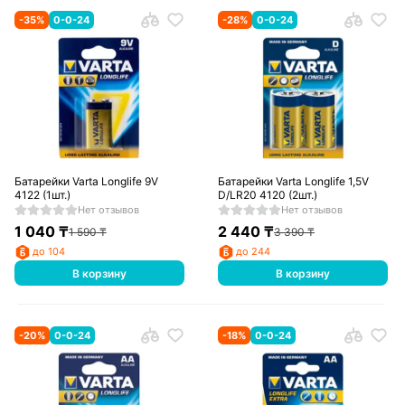
-
35
%
0-0-24
-
28
%
0-0-24
Батарейки Varta Longlife 9V
Батарейки Varta Longlife 1,5V
4122 (1шт.)
D/LR20 4120 (2шт.)
Нет отзывов
Нет отзывов
1 040
₸
2 440
₸
1 590
₸
3 390
₸
до 104
до 244
В корзину
В корзину
-
20
%
0-0-24
-
18
%
0-0-24