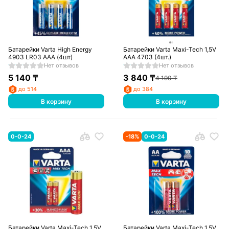
Батарейки Varta High Energy
Батарейки Varta Maxi-Tech 1,5V
4903 LR03 AAA (4шт)
AAA 4703 (4шт.)
Нет отзывов
Нет отзывов
5 140
₸
3 840
₸
4 190
₸
до 514
до 384
В корзину
В корзину
0-0-24
-
18
%
0-0-24
Батарейки Varta Maxi-Tech 1,5V
Батарейки Varta Maxi-Tech 1,5V