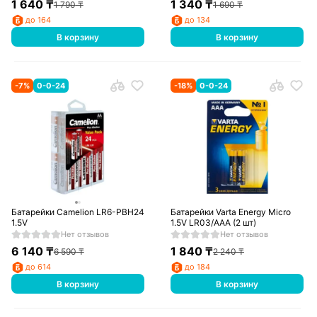
1 640
₸
1 340
₸
1 790
₸
1 690
₸
до 164
до 134
В корзину
В корзину
-
7
%
0-0-24
-
18
%
0-0-24
Батарейки Camelion LR6-PBH24
Батарейки Varta Energy Micro
1.5V
1.5V LR03/AAA (2 шт)
Нет отзывов
Нет отзывов
6 140
₸
1 840
₸
6 590
₸
2 240
₸
до 614
до 184
В корзину
В корзину