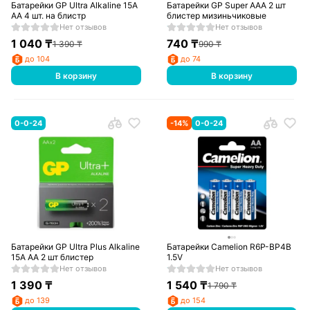
Батарейки GP Ultra Alkaline 15A
Батарейки GP Super AAA 2 шт
AA 4 шт. на блистр
блистер мизиньчиковые
Нет отзывов
Нет отзывов
1 040
₸
740
₸
1 390
₸
990
₸
до 104
до 74
В корзину
В корзину
0-0-24
-
14
%
0-0-24
Батарейки GP Ultra Plus Alkaline
Батарейки Camelion R6P-BP4B
15A AA 2 шт блистер
1.5V
Нет отзывов
Нет отзывов
1 390
₸
1 540
₸
1 790
₸
до 139
до 154