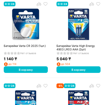
0-0-24
0-0-24
Батарейки Varta CR 2025 (1шт.)
Батарейки Varta High Energy
4903 LR03 AAA (2шт)
Нет отзывов
Нет отзывов
1 140
₸
5 040
₸
до 114
до 504
В корзину
В корзину
0-0-24
-
8
%
0-0-24