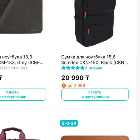
 ноутбука 13,3
Сумка для ноутбука 15,6
M-133, Grey (ICM-
Sumdex CKN-150, Black (CKN-
Нет отзывов
150BK)
3 отзыва
₸
20 990
₸
до 2 099
Узнать
Узнать
о поступлении
о поступлении
0-0-24