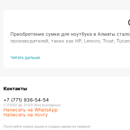
Приобретение сумки для ноутбука в Алматы стало
производителей, таких как HP, Lenovo, Trust, Tu
надежность. Особенно популярны модели черного 
Большинство сумок рассчитаны на ноутбуки с диа
Читать дальше
кто ценит комфорт в перемещении.
Лучшее пр
Выбирая сумку для ноутбука, важно обратить вним
Контакты
отделений, которые позволяют удобно разместить 
+7 (771) 936-54-54
Designs, Portcase, Sumdex, и Weber, предлагает 
С 09:00 до 21:00 (без выходных)
вариантов, что делает покупку в Evrika выгодным
Написать на WhatsApp
видом и функциональностью на долгие годы.
Написать на почту
Преимущества
Получайте новые акции и скидки одним из первых!