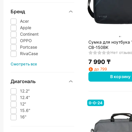
Бренд
Acer
Apple
Continent
OPPO
Сумка для ноутбука 
Portcase
CB-150BK
Нет отзыв
RivaCase
7 990
₸
Смотреть все
до 799
В корзину
Диагональ
12.2"
12.4"
0-0-24
12"
15.6"
16"