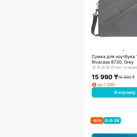
Сумка для ноутбука 
Rivacase 8730, Grey
Нет отзыв
15 990
₸
16 990
₸
до 1 599
В корзину
-
91
%
0-0-24