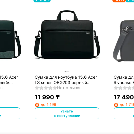
15.6 Acer
Сумка для ноутбука 15.6 Acer
Сумка дл
рный/
LS series OBG203 черный
Rivacase 
ов
полиэстер (ZL.BAGEE.003)
Нет отзывов
11 990
₸
17 490
до 1 199
до 1 74
Узнать
и
о поступлении