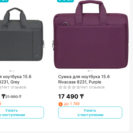
я ноутбука 15.6
Сумка для ноутбука 15.6
8231, Grey
Rivacase 8231, Purple
Нет отзывов
Нет отзывов
₸
17 490
₸
21 990
₸
9
до 1 749
Узнать
Узнать
о поступлении
о поступлении