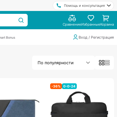
Помощь и консультация
Сравнение
Избранные
Корзина
Вход / Регистрация
art Bonus
По популярности
-
36
%
0-0-24