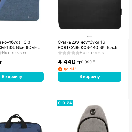
 ноутбука 13,3
Сумка для ноутбука 16
M-133, Blue (ICM-
PORTCASE KCB-140 BK, Black
Нет отзывов
Нет отзывов
₸
4 440
₸
6 990
₸
до 444
В корзину
В корзину
0-0-24