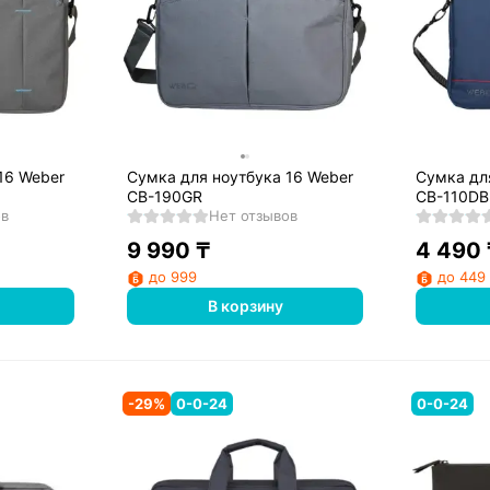
16 Weber
Сумка для ноутбука 16 Weber
Сумка дл
CB-190GR
CB-110DB
ов
Нет отзывов
9 990
₸
4 490
до 999
до 449
В корзину
-
29
%
0-0-24
0-0-24