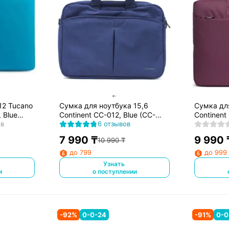
12 Tucano
Сумка для ноутбука 15,6
Сумка дл
 Blue
Continent CC-012, Blue (CC-
Continent 
ов
012BU)
6 отзывов
215PP)
7 990
₸
9 990
10 990
₸
до 799
до 999
Узнать
и
о поступлении
-
92
%
0-0-24
-
91
%
0-0