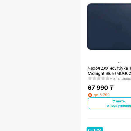
Чехол для ноутбука 1
Midnight Blue (MQG0
Нет отзыв
67 990
₸
до 6 799
Узнать
о поступлени
0-0-24