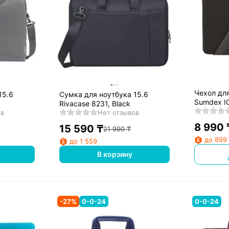
Чехол для
15.6
Сумка для ноутбука 15.6
Sumdex IC
Rivacase 8231, Black
133GR)
ов
Нет отзывов
8 990
15 590
₸
21 990
₸
до 899
до 1 559
В корзину
-
27
%
0-0-24
0-0-24