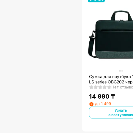
Сумка для ноутбука 
LS series OBG202 че
серый полиэстер
Нет отзыв
(ZL.BAGEE.002)
14 990
₸
до 1 499
Узнать
о поступлени