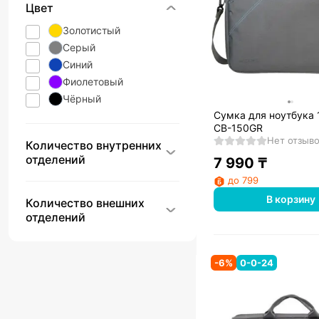
Цвет
Золотистый
Серый
Синий
Фиолетовый
Чёрный
Сумка для ноутбука 
CB-150GR
Нет отзыв
Количество внутренних
отделений
7 990
₸
до 799
В корзину
Количество внешних
отделений
-
6
%
0-0-24