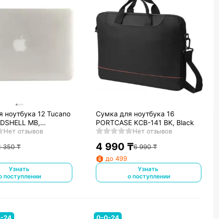
я ноутбука 12 Tucano
Сумка для ноутбука 16
DSHELL MB,
PORTCASE KCB-141 BK, Black
nt (HSNI-MB12-TR)
Нет отзывов
Нет отзывов
4 990
₸
1 350
₸
6 990
₸
до 499
Узнать
Узнать
о поступлении
о поступлении
0-24
0-0-24