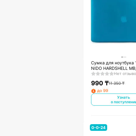
Сумка для ноутбука 
NIDO HARDSHELL MB,
(HSNI-MB12-Z)
Нет отзыв
990
₸
11 350
₸
до 99
Узнать
о поступлени
0-0-24