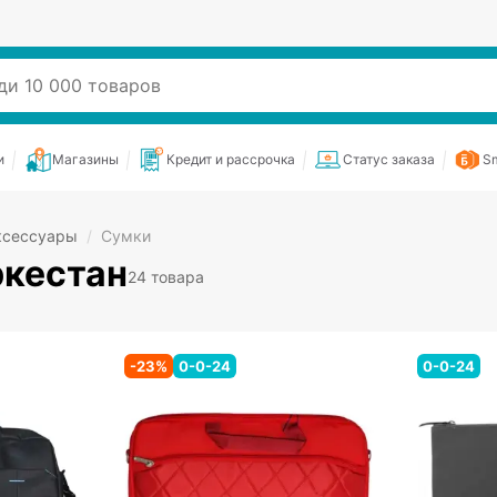
и
Магазины
Кредит и рассрочка
Статус заказа
Sm
ксессуары
/
Сумки
ркестан
24 товара
-
23
%
0-0-24
0-0-24