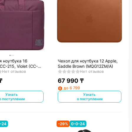
я ноутбука 16
Чехол для ноутбука 12 Apple,
CC-215, Violet (CC-
Saddle Brown (MQG12ZM/A)
Нет отзывов
Нет отзывов
₸
67 990
₸
до 6 799
Узнать
Узнать
о поступлении
о поступлении
-24
-
29
%
0-0-24