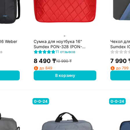
16 Weber
Сумка для ноутбука 16"
Чехол для
Sumdex PON-328 (PON-
Sumdex IC
ов
328RD)
11 отзывов
133BU)
8 490
₸
7 990
10 990
₸
до 849
до 799
В корзину
0-0-24
0-0-24