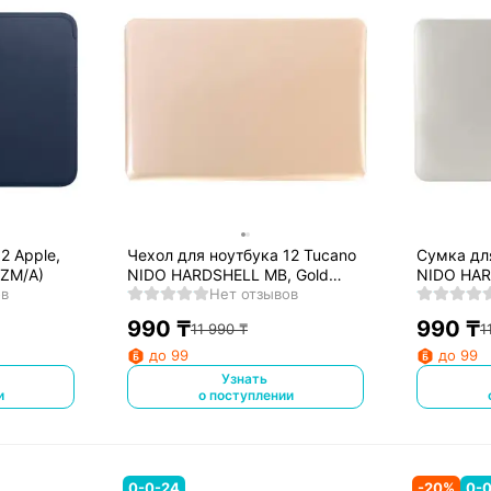
2 Apple,
Чехол для ноутбука 12 Tucano
Сумка дл
2ZM/A)
NIDO HARDSHELL MB, Gold
NIDO HAR
ов
(HSNI-MB12-GO)
Нет отзывов
Transpare
990
₸
990
₸
11 990
₸
1
до 99
до 99
Узнать
и
о поступлении
0-0-24
-
20
%
0-