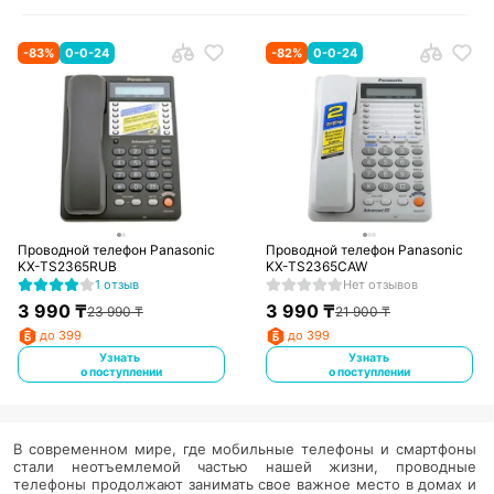
-
83
%
0-0-24
-
82
%
0-0-24
Проводной телефон Panasonic
Проводной телефон Panasonic
KX-TS2365RUB
KX-TS2365CAW
1 отзыв
Нет отзывов
3 990
₸
3 990
₸
23 990
₸
21 900
₸
до 399
до 399
Узнать
Узнать
о поступлении
о поступлении
В современном мире, где мобильные телефоны и смартфоны
стали неотъемлемой частью нашей жизни, проводные
телефоны продолжают занимать свое важное место в домах и