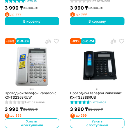
1 отзыв
Нет отзывов
3 990
₸
3 990
₸
31 900
₸
12 900
₸
до 399
до 399
В корзину
В корзину
-
89
%
0-0-24
-
83
%
0-0-24
Проводной телефон Panasonic
Проводной телефон Panasonic
KX-TS2368RUW
KX-TS2388RUB
Нет отзывов
5 отзывов
3 990
₸
3 990
₸
35 990
₸
23 990
₸
до 399
до 399
Узнать
Узнать
о поступлении
о поступлении