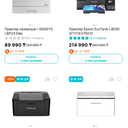
Принтер лазерный i-SENSYS
Принтер Epson EcoTank L8050
LBP233dw
(C11CK37403)
Нет отзывов
14 отзывов
89 990
₸
214 990
₸
139 990
₸
249 990
₸
до 8 999
до 21 499
Узнать
Узнать
о поступлении
о поступлении
-
35
%
0-0-24
0-0-24