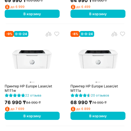
69 990
₸
64 990
₸
109 990
₸
93 990
₸
до 6 999
до 6 499
В корзину
В корзину
-
9
%
0-0-24
-
8
%
0-0-24
Принтер HP Europe LaserJet
Принтер HP Europe LaserJet
M111w
M111a
22 отзыва
20 отзывов
76 990
₸
68 990
₸
84 990
₸
74 990
₸
до 7 699
до 6 899
В корзину
В корзину