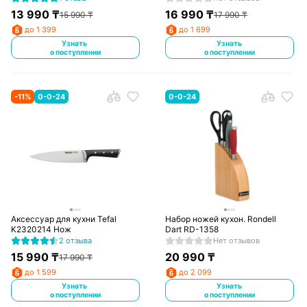
13 990
₸
16 990
₸
15 990
₸
17 990
₸
до 1 399
до 1 699
Узнать
Узнать
о поступлении
о поступлении
-
11
%
0-0-24
0-0-24
Аксессуар для кухни Tefal
Набор ножей кухон. Rondell
K2320214 Нож
Dart RD-1358
2 отзыва
Нет отзывов
15 990
₸
20 990
₸
17 990
₸
до 1 599
до 2 099
Узнать
Узнать
о поступлении
о поступлении