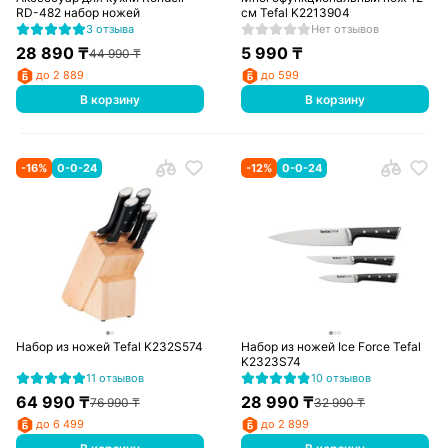
RD-482 набор ножей
см Tefal K2213904
3 отзыва
Нет отзывов
28 890
₸
5 990
₸
44 990
₸
до 2 889
до 599
В корзину
В корзину
-
16
%
0-0-24
-
12
%
0-0-24
Набор из ножей Tefal K232S574
Набор из ножей Ice Force Tefal
K2323S74
11 отзывов
10 отзывов
64 990
₸
28 990
₸
76 990
₸
32 990
₸
до 6 499
до 2 899