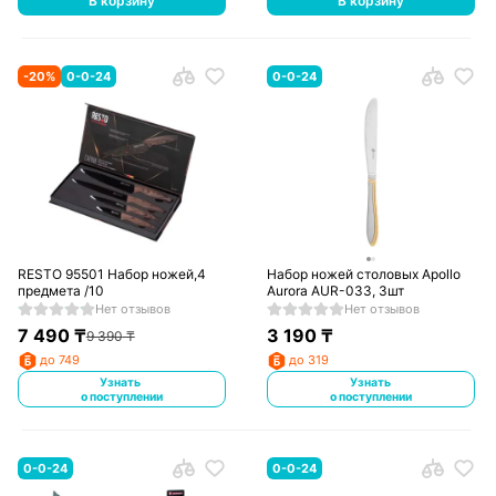
В корзину
В корзину
-
20
%
0-0-24
0-0-24
RESTO 95501 Набор ножей,4
Набор ножей столовых Apollo
предмета /10
Aurora AUR-033, 3шт
Нет отзывов
Нет отзывов
7 490
₸
3 190
₸
9 390
₸
до 749
до 319
Узнать
Узнать
о поступлении
о поступлении
0-0-24
0-0-24