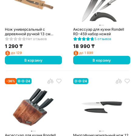
Нож универсальный с
Аксессуар для кухни Rondell
деревянной ручкой 13 см
RD-459 набор ножей
Provence, 261436
Нет отзывов
5 отзывов
1 290
₸
18 990
₸
до 129
до 1 899
В корзину
В корзину
-
36
%
0-0-24
0-0-24
Аксессуар для кухни Rondell
Многофункциональный нож 12