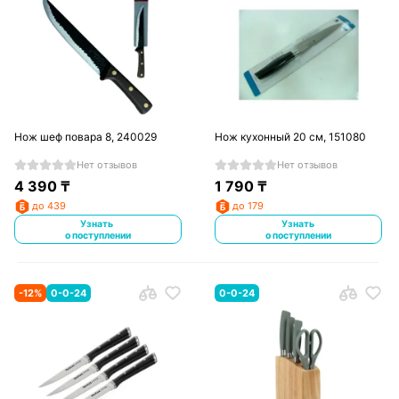
Нож шеф повара 8, 240029
Нож кухонный 20 см, 151080
Нет отзывов
Нет отзывов
4 390
₸
1 790
₸
до 439
до 179
Узнать
Узнать
о поступлении
о поступлении
-
12
%
0-0-24
0-0-24