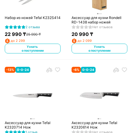
Набор из ножей Tefal K232S414
Аксессуар для кухни Rondell
RD-1438 набор ножей
2 отзыва
Нет отзывов
22 990
₸
20 990
₸
25 990
₸
до 2 299
до 2 099
Узнать
Узнать
о поступлении
о поступлении
-
13
%
0-0-24
-
6
%
0-0-24
Аксессуар для кухни Tefal
Аксессуар для кухни Tefal
K2320714 Нож
K2320614 Нож
1 отзыв
Нет отзывов