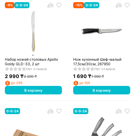
-
9
%
0-0-24
-
15
%
0-0-24
Набор ножей столовых Apollo
Нож кухонный Шеф-малый
Goldy GLD-33, 2 шт
17,5см/30см, 267950
Нет отзывов
Нет отзывов
2 990
₸
1 690
₸
3 290
₸
1 990
₸
до 299
до 169
В корзину
В корзину
0-0-24
0-0-24