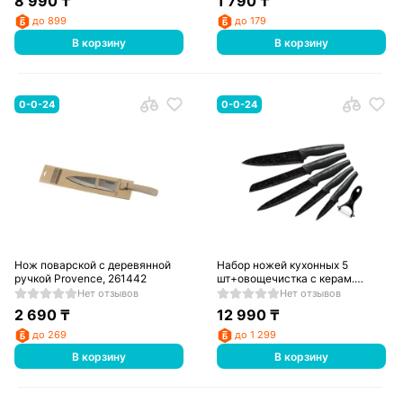
8 990
₸
1 790
₸
до 899
до 179
В корзину
В корзину
0-0-24
0-0-24
Нож поварской с деревянной
Набор ножей кухонных 5
ручкой Provence, 261442
шт+овощечистка с керам.
лезвием, 263886
Нет отзывов
Нет отзывов
2 690
₸
12 990
₸
до 269
до 1 299
В корзину
В корзину