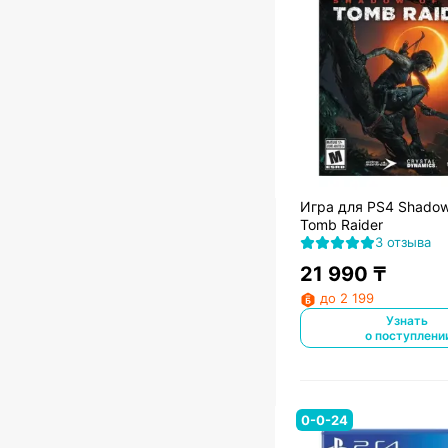
Игра для PS4 Shadow
Tomb Raider
3 отзыва
21 990
₸
до 2 199
Узнать
о поступлени
0-0-24