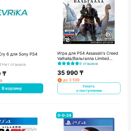
Игра для PS4 Assassin's Creed
Cry 6 для Sony PS4
Valhalla/Вальгалла Limited
Edition
9 отзывов
Нет отзывов
35 990
₸
0
₸
до 3 599
69
Узнать
В корзину
о поступлении
0-0-24