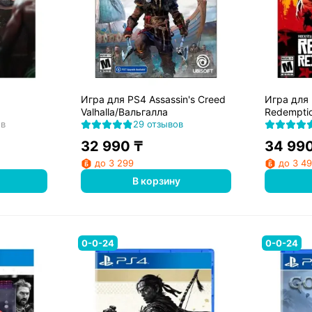
Игра для PS4 Assassin's Creed
Игра для
Valhalla/Вальгалла
Redempti
ов
29 отзывов
32 990
₸
34 99
до 3 299
до 3 4
В корзину
0-0-24
0-0-24