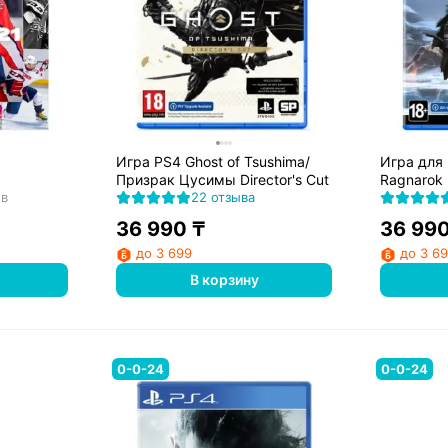
Игра PS4 Ghost of Tsushima/
Игра для 
Призрак Цусимы Director's Cut
Ragnarok
ов
22 отзыва
36 990
₸
36 99
до 3 699
до 3 6
В корзину
0-0-24
0-0-24