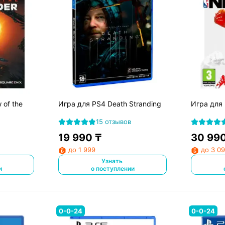
 of the
Игра для PS4 Death Stranding
Игра для
15 отзывов
19 990
₸
30 99
до 1 999
до 3 0
Узнать
и
о поступлении
0-0-24
0-0-24