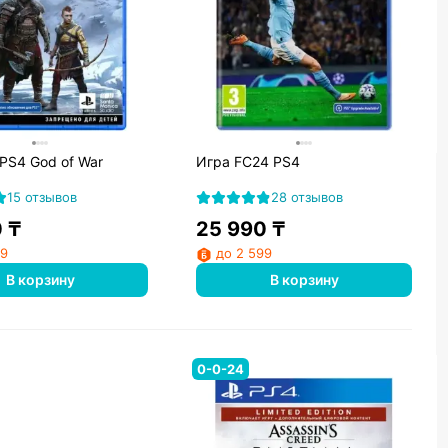
PS4 God of War
Игра FC24 PS4
15 отзывов
28 отзывов
0
₸
25 990
₸
99
до 2 599
В корзину
В корзину
0-0-24