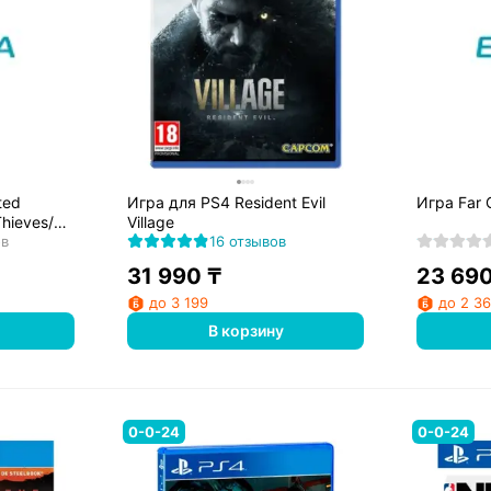
ted
Игра для PS4 Resident Evil
Игра Far 
Thieves/
Village
ов
16 отзывов
31 990
₸
23 69
до 3 199
до 2 3
В корзину
0-0-24
0-0-24