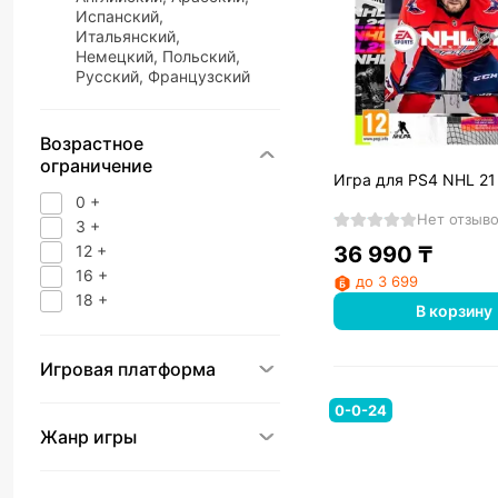
Испанский,
Итальянский,
Немецкий, Польский,
Русский, Французский
Возрастное
ограничение
Игра для PS4 NHL 21
0 +
Нет отзыв
3 +
12 +
36 990
₸
16 +
до 3 699
18 +
В корзину
Игровая платформа
0-0-24
Жанр игры