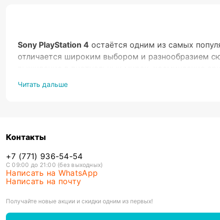
Sony PlayStation 4
остаётся одним из самых популя
отличается широким выбором и разнообразием сю
выживание в виртуальных мирах, космические ар
PS4
необходимостью для современных игроков, ст
Читать дальше
Варианты
Перед тем, как купить и установить
игры на PS4
, 
продвинутая - Playstation 4 Pro, она поддержив
Контакты
прочувствовать присутствие в виртуальном прост
+7 (771) 936-54-54
процессом Традиционно управление героями, ок
С 09:00 до 21:00 (без выходных)
дополнительные интерактивные элементы, начиная
Написать на WhatsApp
Написать на почту
версия на одного пользователя, то персонаж гей
рассчитывались машиной на основании своих алгор
Получайте новые акции и скидки одним из первых!
цифровой вселенной. Многопользовательские верс
игроков. Они могут соревноваться командами или