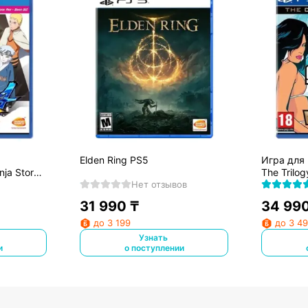
Elden Ring PS5
Игра для 
nja Storm
The Trilog
Нет отзывов
31 990
₸
34 99
до 3 199
до 3 4
Узнать
и
о поступлении