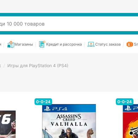
и
Магазины
Кредит и рассрочка
Статус заказа
Sm
к
/
Игры для PlayStation 4 (PS4)
0-0-24
0-0-24