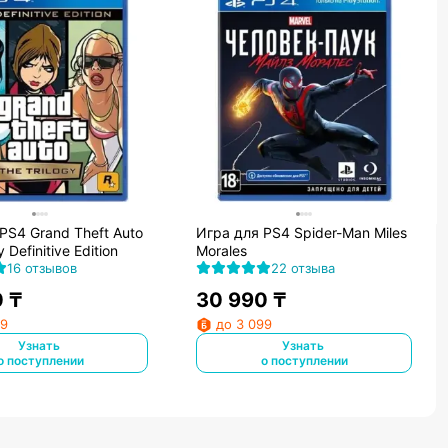
PS4 Grand Theft Auto
Игра для PS4 Spider-Man Miles
y Definitive Edition
Morales
16 отзывов
22 отзыва
0
₸
30 990
₸
99
до 3 099
Узнать
Узнать
о поступлении
о поступлении