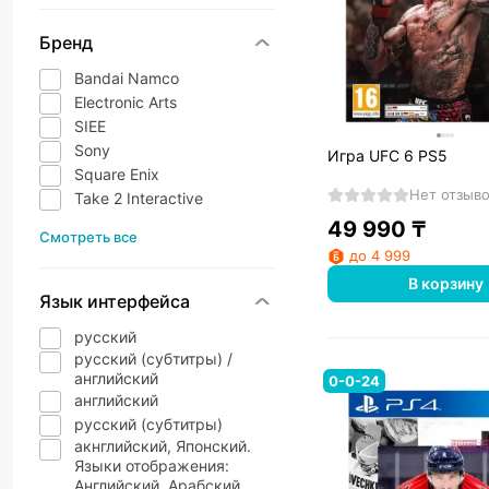
Бренд
Bandai Namco
Electronic Arts
SIEE
Sony
Игра UFC 6 PS5
Square Enix
Нет отзыв
Take 2 Interactive
49 990
₸
Смотреть все
до 4 999
В корзину
Язык интерфейса
русский
русский (субтитры) /
английский
0-0-24
английский
русский (субтитры)
акнглийский, Японский.
Языки отображения:
Английский, Арабский,