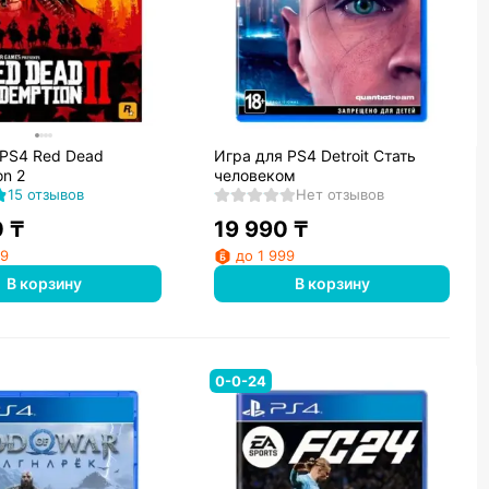
 PS4 Red Dead
Игра для PS4 Detroit Стать
on 2
человеком
15 отзывов
Нет отзывов
0
₸
19 990
₸
99
до 1 999
В корзину
В корзину
0-0-24