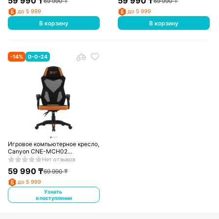
59 990
₸
59 990
₸
69 990
₸
69 990
₸
до 5 999
до 5 999
В корзину
В корзину
-
14
%
0-0-24
Игровое компьютерное кресло,
Canyon CNE-MCH02
Black/Orange
Нет отзывов
59 990
₸
69 990
₸
до 5 999
Узнать
о поступлении