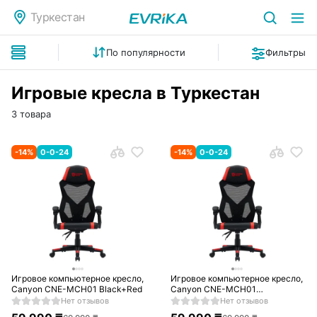
Туркестан
По популярности
Фильтры
Игровые кресла в Туркестан
3 товара
-
14
%
0-0-24
-
14
%
0-0-24
Игровое компьютерное кресло,
Игровое компьютерное кресло,
Canyon CNE-MCH01 Black+Red
Canyon CNE-MCH01
Black+White
Нет отзывов
Нет отзывов