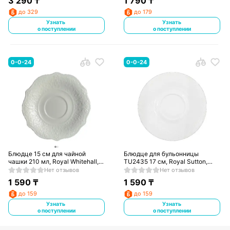
3 290
₸
1 790
₸
до 329
до 179
Узнать
Узнать
о поступлении
о поступлении
0-0-24
0-0-24
Блюдце 15 см для чайной
Блюдце для бульонницы
чашки 210 мл, Royal Whitehall,
TU2435 17 см, Royal Sutton,
TU3164
TU2975
Нет отзывов
Нет отзывов
1 590
₸
1 590
₸
до 159
до 159
Узнать
Узнать
о поступлении
о поступлении