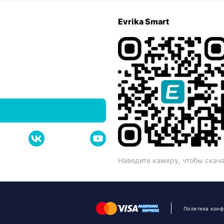
Evrika Smart
Наведите камеру, чтобы скач
Политика кон