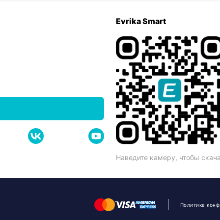
Evrika Smart
Наведите камеру, чтобы скач
Политика кон