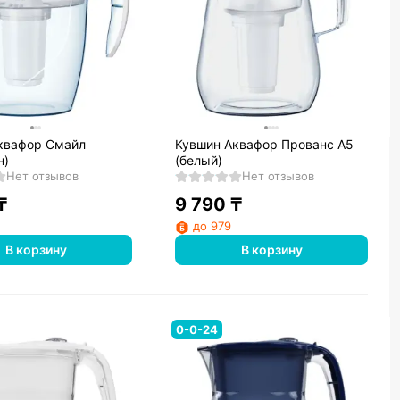
квафор Смайл
Кувшин Аквафор Прованс А5
н)
(белый)
Нет отзывов
Нет отзывов
₸
9 790
₸
до 979
В корзину
В корзину
0-0-24