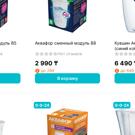
дуль B5
Аквафор сменный модуль B8
Кувшин А
(синий ко
ов
Нет отзывов
2 990
₸
6 490
до 299
до 649
В корзину
0-0-24
0-0-24