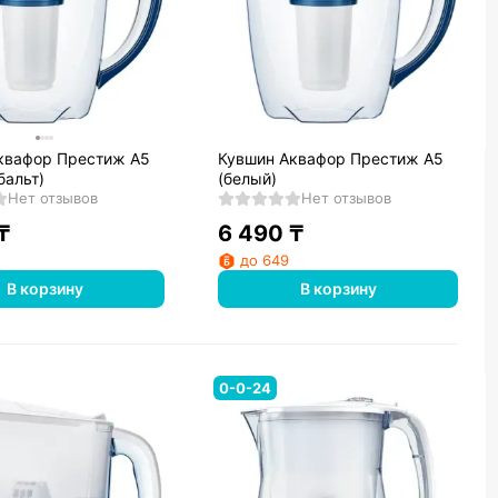
квафор Престиж А5
Кувшин Аквафор Престиж А5
бальт)
(белый)
Нет отзывов
Нет отзывов
₸
6 490
₸
до 649
В корзину
В корзину
0-0-24