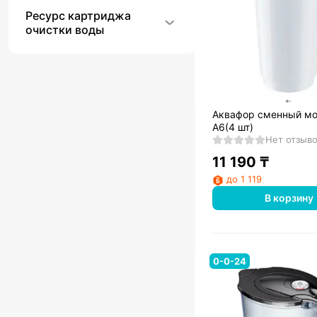
Ресурс картриджа
очистки воды
Аквафор сменный м
А6(4 шт)
Нет отзыв
11 190
₸
до 1 119
В корзину
0-0-24