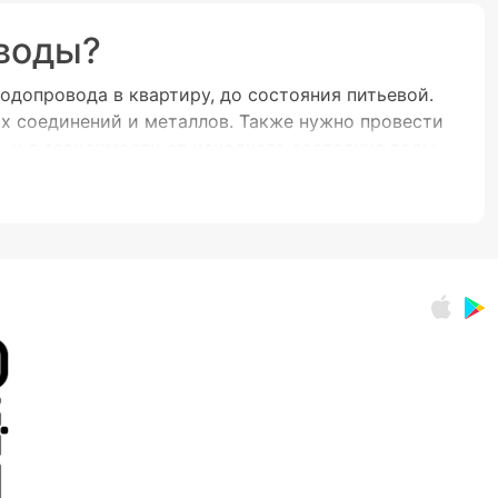
 воды?
допровода в квартиру, до состояния питьевой.
ых соединений и металлов. Также нужно провести
, и в зависимости от исходного состояния воды
статочно крупных частиц. Это могут быть частицы
природных резервуаров. Обеспечивает
которые представляют потенциальную опасность
го пластиковую), куда помещен очищающий
аток, низкая скорость водоподготовки,