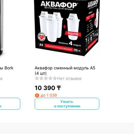
ы Bork
Аквафор сменный модуль А5
(4 шт)
ов
Нет отзывов
10 390
₸
до 1 039
Узнать
и
о поступлении