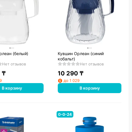
рлеан (белый)
Кувшин Орлеан (синий
кобальт)
Нет отзывов
Нет отзывов
0
₸
10 290
₸
9
до 1 029
В корзину
В корзину
0-0-24