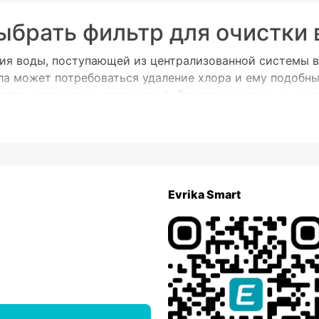
ыбрать фильтр для очистки
ия воды, поступающей из централизованной системы во
ала может потребоваться удаление хлора и ему подобн
ства железистых соединений. Для перечисленных нужд
уются различные фильтрующие системы:
(перед очисткой). Насадка позволяет избавиться от до
вода, а также частицы глины и песка, проходящие из 
Evrika Smart
и не может отфильтровать более мелкие соединения, 
ильтрам воды. Представляет собой емкость (чаще все
ть к водопроводу, это его преимущество. Есть недост