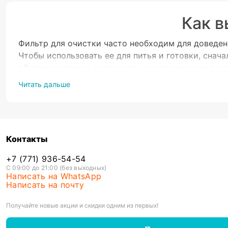
Как в
Фильтр для очистки часто необходим для доведен
Чтобы использовать ее для питья и готовки, снач
обеззараживание, умягчение и сокращение количе
(которое бывает весьма неоднородным), использ
Читать дальше
Насадка на кран
Это, скорее, способ предварительной подготовки 
солевых, известковых отложений из труб водопро
Контакты
преимущественно очистку на физическом уровне 
+7 (771) 936-54-54
организму человека.
С 09:00 до 21:00 (без выходных)
Написать на WhatsApp
Написать на почту
Кувшины
Относится к наиболее частым в использовании ф
Получайте новые акции и скидки одним из первых!
картридж. Эту разновидность не нужно подсоединя