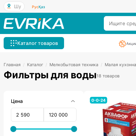
Шу
Рус
Қаз
Каталог товаров
Акци
Главная
/
Каталог
/
Мелкобытовая техника
/
Малая кухонна
Фильтры для воды
18 товаров
0-0-24
Цена