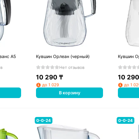
ванс А5
Кувшин Орлеан (черный)
Кувшин О
ов
Нет отзывов
10 290
₸
10 29
до 1 029
до 1 02
В корзину
0-0-24
0-0-24