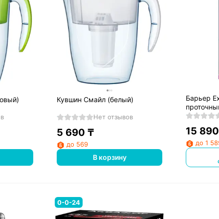
Барьер Ex
товый)
Кувшин Смайл (белый)
проточны
ов
Нет отзывов
15 890
5 690
₸
до 1 58
до 569
В корзину
0-0-24