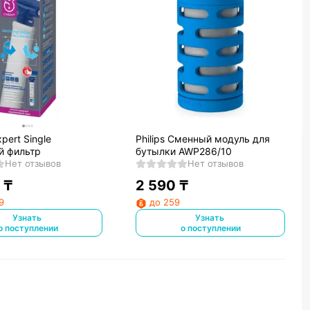
pert Single
Philips Сменный модуль для
й фильтр
бутылки AWP286/10
Нет отзывов
Нет отзывов
₸
2 590
₸
9
до 259
Узнать
Узнать
о поступлении
о поступлении