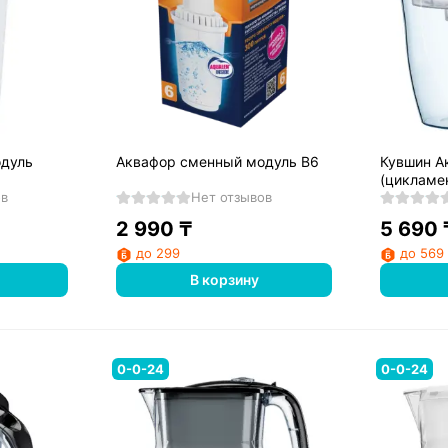
одуль
Аквафор сменный модуль B6
Кувшин А
(цикламе
ов
Нет отзывов
2 990
₸
5 690
до 299
до 569
В корзину
0-0-24
0-0-24