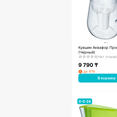
Кувшин Аквафор Про
(Черный)
Нет отзыв
9 790
₸
до 979
В корзину
0-0-24