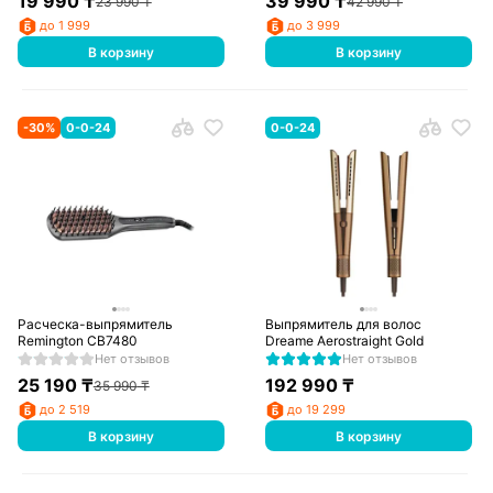
19 990
₸
39 990
₸
23 990
₸
42 990
₸
до 1 999
до 3 999
В корзину
В корзину
-
30
%
0-0-24
0-0-24
Расческа-выпрямитель
Выпрямитель для волос
Remington CB7480
Dreame Aerostraight Gold
Нет отзывов
Нет отзывов
25 190
₸
192 990
₸
35 990
₸
до 2 519
до 19 299
В корзину
В корзину