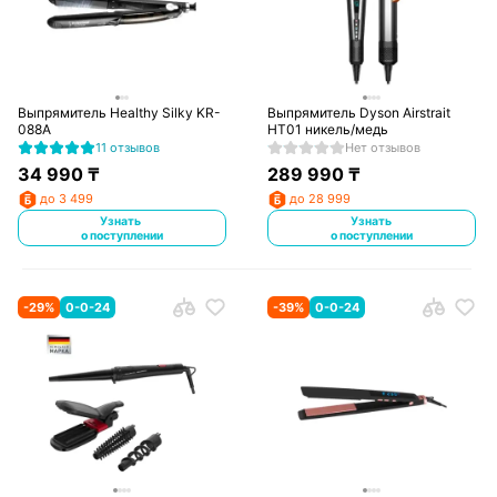
Выпрямитель Healthy Silky KR-
Выпрямитель Dyson Airstrait
088A
HT01 никель/медь
11 отзывов
Нет отзывов
34 990
₸
289 990
₸
до 3 499
до 28 999
Узнать
Узнать
о поступлении
о поступлении
-
29
%
0-0-24
-
39
%
0-0-24