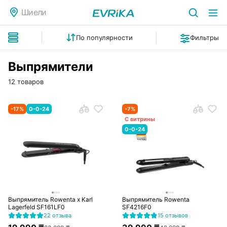
Шиели
По популярности
Фильтры
Выпрямители
12 товаров
-
17
%
0-0-24
-
7
%
С витрины
0-0-24
Выпрямитель Rowenta x Karl
Выпрямитель Rowenta
Lagerfeld SF161LF0
SF4216F0
22 отзыва
15 отзывов