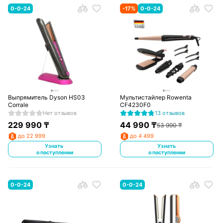
0-0-24
-
17
%
0-0-24
Выпрямитель Dyson HS03
Мультистайлер Rowenta
Corrale
CF4230F0
Нет отзывов
13 отзывов
229 990
₸
44 990
₸
53 990
₸
до 22 999
до 4 499
Узнать
Узнать
о поступлении
о поступлении
0-0-24
0-0-24