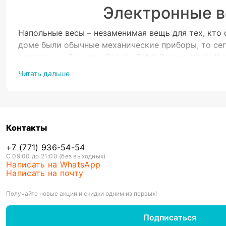
Электронные в
Напольные весы – незаменимая вещь для тех, кто
доме были обычные механические приборы, то сег
популярных брендов: Polaris, Tefal, Sencor, Vite
технику напрямую у производителей.
Читать дальше
При
С таким прибором вы будете знать свой вес с точ
платформу, нагрузка равномерно распределяется и
Контакты
удобство в использовании. Они легкие, не занима
+7 (771) 936-54-54
этой странице есть дополнительные полезные фун
С 09:00 до 21:00 (без выходных)
малейшие изменения. Среди других популярных ф
Написать на WhatsApp
Написать на почту
• Контроль массы тела – если показатель больше
людям, у которых есть проблемы со зрением – им
Получайте новые акции и скидки одним из первых!
• Поддержка Wi-Fi – для передачи данных на друг
• Анализатор жира – прибор определяет долю «вр
Подписаться
• Закаленное стекло – самые ударопрочные прибо