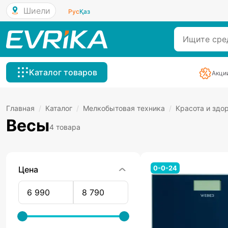
Шиели
Рус
Қаз
Каталог товаров
Акци
Главная
/
Каталог
/
Мелкобытовая техника
/
Красота и здо
Весы
4 товара
0-0-24
Цена