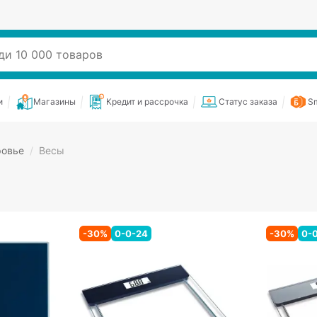
и
Магазины
Кредит и рассрочка
Статус заказа
Sm
ровье
/
Весы
-
30
%
0-0-24
-
30
%
0-