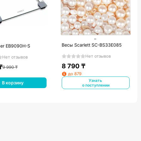
Весы Scarlett SC-BS33E085
er EB9090H-S
Нет отзывов
Нет отзывов
8 790
₸
₸
9 990
₸
до 879
Узнать
В корзину
о поступлении