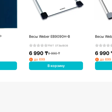
P
Весы Weber EB9090H-B
Весы Web
Нет отзывов
6 990
₸
6 990
9 990
₸
до 699
до 699
В корзину