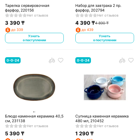
Тарелка сервировочная
Набор для завтрака 2 пр.
фарфор, 220156
фарфор, 202794
Нет отзывов
Нет отзывов
3 390
₸
4 390
₸
4 890
₸
до 339
до 439
Узнать
Узнать
о поступлении
о поступлении
0-0-24
0-0-24
Блюдо каменная керамика 40,5
Супница каменная керамика
см, 231138
480 мл, 210452
Нет отзывов
Нет отзывов
5 390
₸
1 290
₸