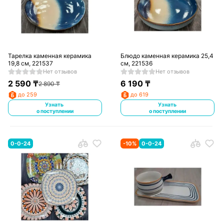
Тарелка каменная керамика
Блюдо каменная керамика 25,4
19,8 см, 221537
см, 221536
Нет отзывов
Нет отзывов
2 590
₸
6 190
₸
2 890
₸
до 259
до 619
Узнать
Узнать
о поступлении
о поступлении
0-0-24
-
10
%
0-0-24