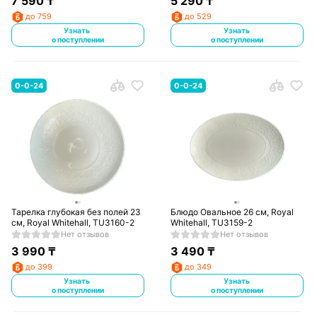
7 590
₸
5 290
₸
до 759
до 529
Узнать
Узнать
о поступлении
о поступлении
0-0-24
0-0-24
Тарелка глубокая без полей 23
Блюдо Овальное 26 см, Royal
см, Royal Whitehall, TU3160-2
Whitehall, TU3159-2
Нет отзывов
Нет отзывов
3 990
₸
3 490
₸
до 399
до 349
Узнать
Узнать
о поступлении
о поступлении