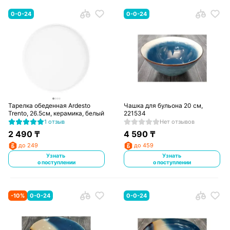
0-0-24
0-0-24
Тарелка обеденная Ardesto
Чашка для бульона 20 см,
Trento, 26.5см, керамика, белый
221534
1 отзыв
Нет отзывов
2 490
₸
4 590
₸
до 249
до 459
Узнать
Узнать
о поступлении
о поступлении
-
10
%
0-0-24
0-0-24