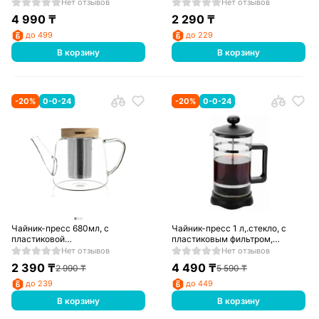
Нет отзывов
Нет отзывов
4 990
₸
2 290
₸
до 499
до 229
В корзину
В корзину
-
20
%
0-0-24
-
20
%
0-0-24
Чайник-пресс 680мл, с
Чайник-пресс 1 л,.стекло, с
пластиковой
пластиковым фильтром,
ручкой,нержавеющий фильтр,
350465
Нет отзывов
Нет отзывов
350677
2 390
₸
4 490
₸
2 990
₸
5 590
₸
до 239
до 449
В корзину
В корзину