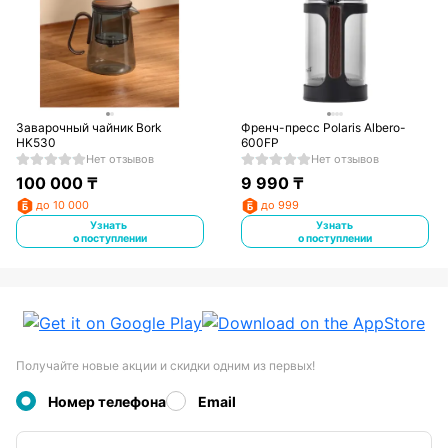
Заварочный чайник Bork
Френч-пресс Polaris Albero-
HK530
600FP
Нет отзывов
Нет отзывов
100 000
₸
9 990
₸
до 10 000
до 999
Узнать
Узнать
о поступлении
о поступлении
Получайте новые акции и скидки одним из первых!
Номер телефона
Email