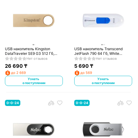
USB накопитель Kingston
USB накопитель Transcend
DataTraveler SE9 G3 512 Гб,
JetFlash 790 64 Гб, White
(DTSE9G3/512GB)
(TS64GJF790W)
Нет отзывов
Нет отзывов
26 690
₸
5 690
₸
до 2 669
до 569
Узнать
Узнать
о поступлении
о поступлении
0-0-24
0-0-24