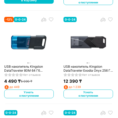
В корзину
о поступлении
-
12
%
0-0-24
0-0-24
USB накопитель Kingston
USB накопитель Kingston
DataTraveler 80M 64 Гб
DataTraveler Exodia Onyx 256 Гб
(DT80M/64GB)
(DTXON/256GB)
Нет отзывов
Нет отзывов
4 490
₸
12 390
₸
5 090
₸
до 449
до 1 239
Узнать
Узнать
о поступлении
о поступлении
0-0-24
0-0-24