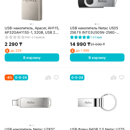
USB-накопитель, Apacer, AH115,
USB накопитель Netac U505
AP32GAH115S-1, 32GB, USB 2.0,
256 Гб (NT03U505N-256G-
Серый
30BK)
Нет отзывов
1 отзыв
2 290
₸
14 990
₸
21 090
₸
до 229
до 1 499
В корзину
В корзину
-
8
%
0-0-24
0-0-24
USB накопитель Netac U782C
USB Флеш 64GB 2.0 Netac U275