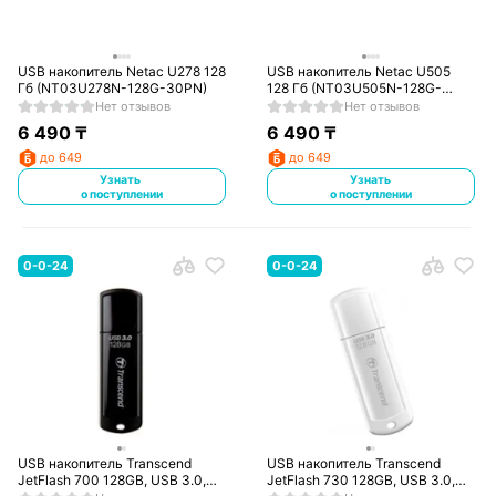
USB накопитель Netac U278 128
USB накопитель Netac U505
Гб (NT03U278N-128G-30PN)
128 Гб (NT03U505N-128G-
30BK)
Нет отзывов
Нет отзывов
6 490
₸
6 490
₸
до 649
до 649
Узнать
Узнать
о поступлении
о поступлении
0-0-24
0-0-24
USB накопитель Transcend
USB накопитель Transcend
JetFlash 700 128GB, USB 3.0,
JetFlash 730 128GB, USB 3.0,