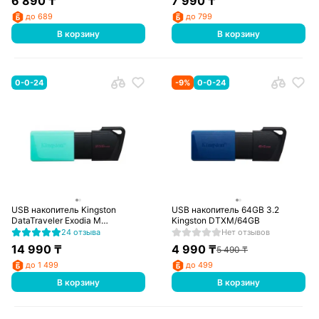
6 890
₸
7 990
₸
до 689
до 799
В корзину
В корзину
0-0-24
-
9
%
0-0-24
USB накопитель Kingston
USB накопитель 64GB 3.2
DataTraveler Exodia M
Kingston DTXM/64GB
(DTXM/256GB)
24 отзыва
Нет отзывов
14 990
₸
4 990
₸
5 490
₸
до 1 499
до 499
В корзину
В корзину