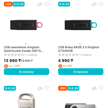
-
13
%
0-0-24
0-0-24
USB накопитель Kingston
USB Флеш 64GB 3.0 Kingston
DataTraveler Exodia 256 Гб,
DTX/64GB
Black (DTX/256GB)
Нет отзывов
Нет отзывов
13 990
₸
4 990
₸
15 990
₸
до 1 399
до 499
В корзину
В корзину
0-0-24
-
29
%
0-0-24