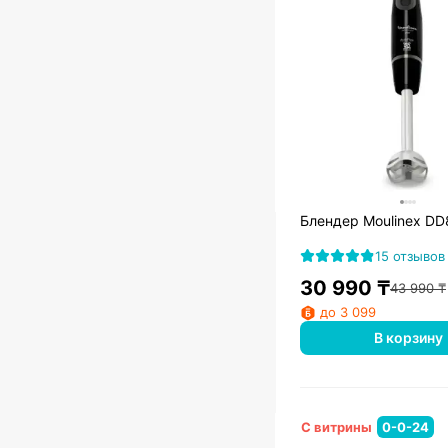
Блендер Moulinex D
15 отзывов
30 990
₸
43 990
₸
до 3 099
В корзину
С витрины
0-0-24