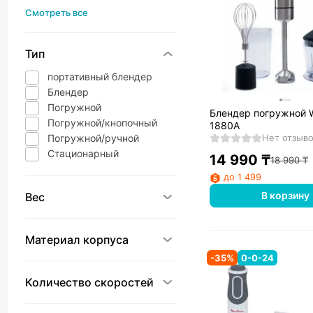
Смотреть все
Тип
портативный блендер
Блендер
Погружной
Блендер погружной 
Погружной/кнопочный
1880A
Погружной/ручной
Нет отзыв
Стационарный
14 990
₸
18 990
₸
до 1 499
В корзину
Вес
Материал корпуса
-
35
%
0-0-24
Количество скоростей