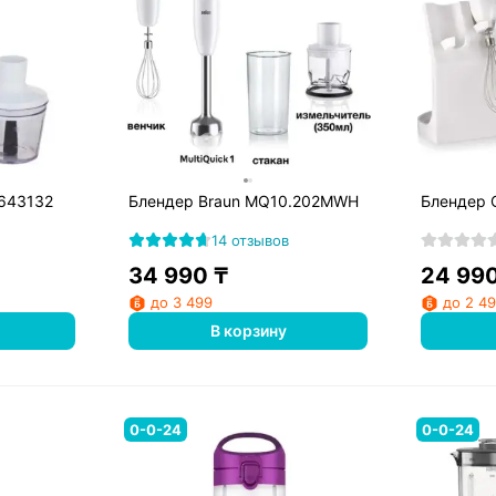
D643132
Блендер Braun MQ10.202MWH
Блендер 
14 отзывов
34 990
₸
24 99
до 3 499
до 2 4
В корзину
0-0-24
0-0-24