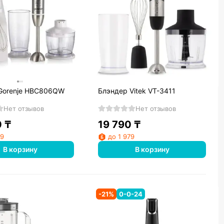
Gorenje HBC806QW
Блэндер Vitek VT-3411
Нет отзывов
Нет отзывов
0
₸
19 790
₸
99
до 1 979
В корзину
В корзину
-
21
%
0-0-24