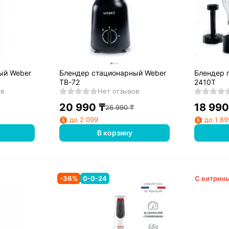
ый Weber
Блендер стационарный Weber
Блендер 
TB-72
2410T
ов
Нет отзывов
20 990
₸
18 990
26 990
₸
до 2 099
до 1 89
В корзину
-
36
%
0-0-24
С витрин