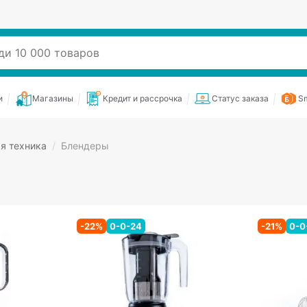
и
Магазины
Кредит и рассрочка
Статус заказа
Sm
я техника
/
Блендеры
-
22
%
0-0-24
-
21
%
0-0