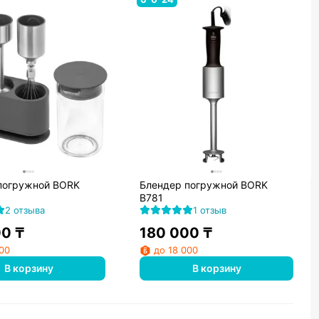
погружной BORK
Блендер погружной BORK
B781
2 отзыва
1 отзыв
00
₸
180 000
₸
000
до 18 000
В корзину
В корзину