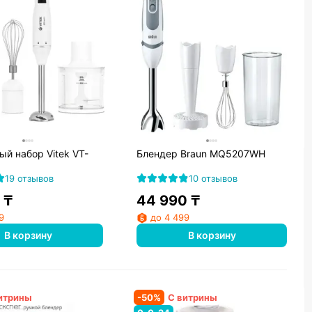
й набор Vitek VT-
Блендер Braun MQ5207WH
19 отзывов
10 отзывов
₸
44 990
₸
9
до 4 499
В корзину
В корзину
итрины
-
50
%
С витрины