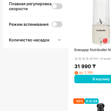
Плавная регулировка
скорости
Режим вспенивания
Количество насадок
Блендер Nutribullet
Нет отзыв
31 990
₸
до 3 199
В корзину
-
30
%
0-0-24