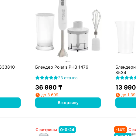
D833810
Блендер Polaris PHB 1476
Блендерны
8534
23 отзыва
36 990
₸
13 990
до 3 699
до 1 39
В корзину
С витрины
0-0-24
-
14
%
С в