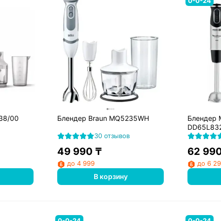
0-0-24
538/00
Блендер Braun MQ5235WH
Блендер M
DD65L83
30 отзывов
49 990
₸
62 99
до 4 999
до 6 2
В корзину
0-0-24
0-0-24