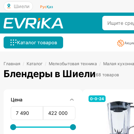
Шиели
Рус
Қаз
Каталог товаров
Акци
Главная
/
Каталог
/
Мелкобытовая техника
/
Малая кухонна
Блендеры в Шиели
68 товаров
0-0-24
Цена