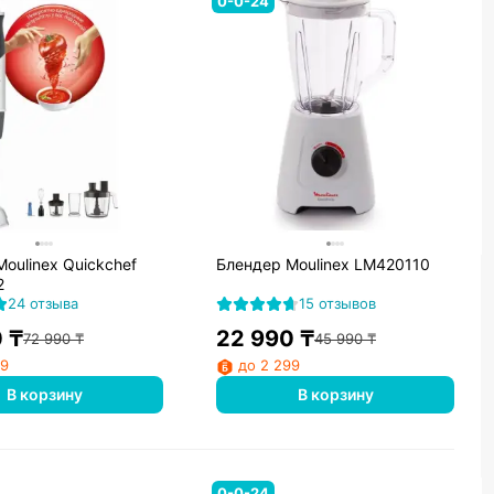
0-0-24
oulinex Quickchef
Блендер Moulinex LM420110
2
24 отзыва
15 отзывов
0
₸
22 990
₸
72 990
₸
45 990
₸
99
до 2 299
В корзину
В корзину
0-0-24