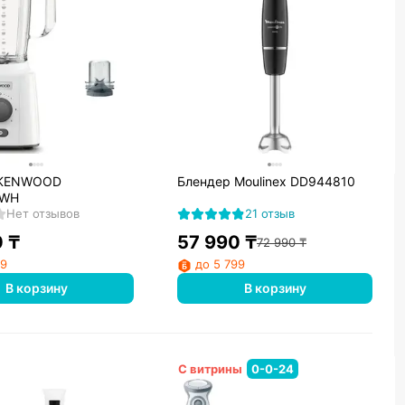
 KENWOOD
Блендер Moulinex DD944810
OWH
Нет отзывов
21 отзыв
0
₸
57 990
₸
72 990
₸
99
до 5 799
В корзину
В корзину
С витрины
0-0-24