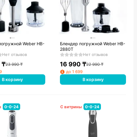
погружной Weber HB-
Блендер погружной Weber HB-
2880T
Нет отзывов
Нет отзывов
₸
16 990
₸
23 990
₸
22 990
₸
9
до 1 699
В корзину
В корзину
ы
0-0-24
С витрины
0-0-24