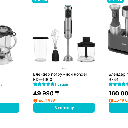
Блендер погружной Rondell
Блендер 
RDE-1300
B784
ов
1 отзыв
49 990
₸
160 0
до 4 999
до 16 
В корзину