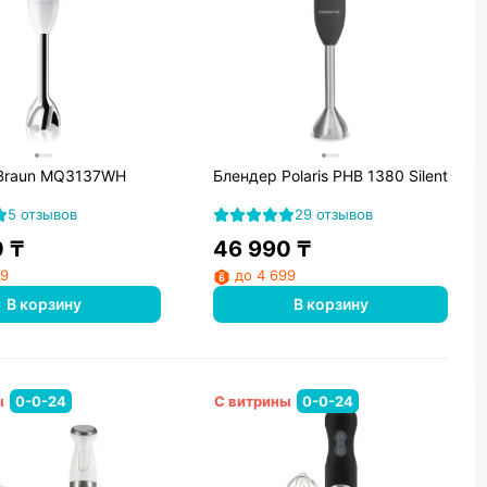
Braun MQ3137WH
Блендер Polaris PHB 1380 Silent
5 отзывов
29 отзывов
0
₸
46 990
₸
99
до 4 699
В корзину
В корзину
ы
0-0-24
С витрины
0-0-24