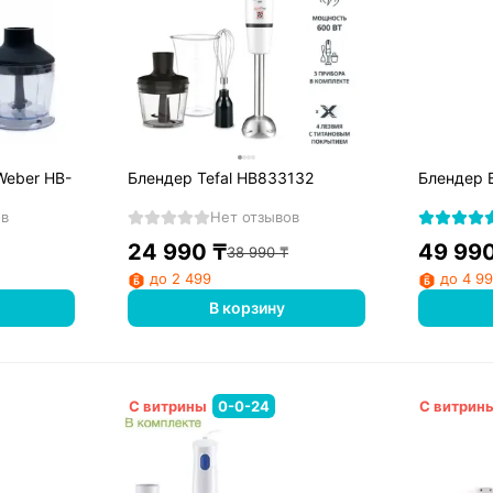
Weber HB-
Блендер Tefal HB833132
Блендер 
ов
Нет отзывов
24 990
₸
49 99
38 990
₸
до 2 499
до 4 9
В корзину
С витрины
0-0-24
С витрин