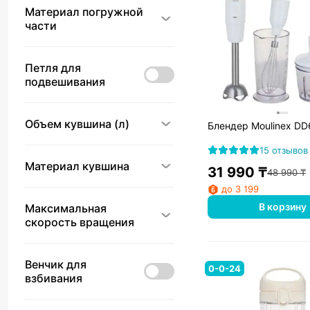
Материал погружной
части
Петля для
подвешивания
Объем кувшина (л)
Блендер Moulinex D
15 отзывов
Материал кувшина
31 990
₸
48 990
₸
до 3 199
В корзину
Максимальная
скорость вращения
Венчик для
0-0-24
взбивания