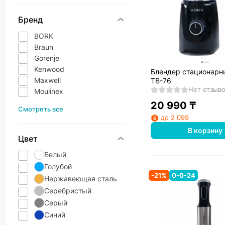
Бренд
BORK
Braun
Gorenje
Kenwood
Блендер стационарн
Maxwell
TB-76
Нет отзыв
Moulinex
20 990
₸
Смотреть все
до 2 099
В корзину
Цвет
Белый
Голубой
-
21
%
0-0-24
Нержавеющая сталь
Серебристый
Серый
Синий