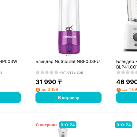
 NBP003W
Блендер Nutribullet NBP003PU
Блендер
BLP41.C
ов
Нет отзывов
31 990
₸
46 99
до 3 199
до 4 6
В корзину
С витрины
0-0-24
0-0-24