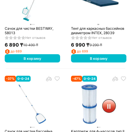
Cачок для чистки BESTWAY,
Тент для каркасных бассейнов
58013
диаметром INTEX, 28039
Нет отзывов
Нет отзывов
6 890
₸
6 990
₸
10 490
₸
9 290
₸
до 689
до 699
В корзину
В корзину
-
37
%
0-0-24
-
47
%
0-0-24
Сачок для чистки бассейна
Картридж для ф-насосов тип II ,