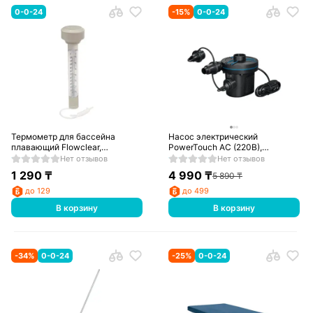
0-0-24
-
15
%
0-0-24
Термометр для бассейна
Насос электрический
плавающий Flowclear,
PowerTouch AC (220В),
BESTWAY, 58072
BESTWAY, 62252
Нет отзывов
Нет отзывов
1 290
₸
4 990
₸
5 890
₸
до 129
до 499
В корзину
В корзину
-
34
%
0-0-24
-
25
%
0-0-24