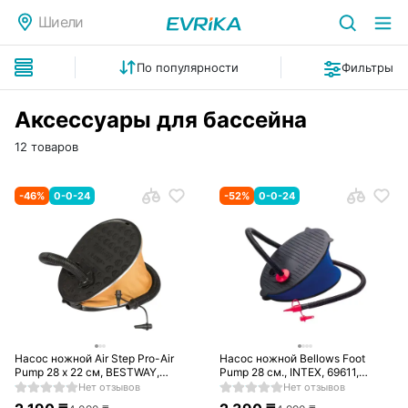
Шиели
По популярности
Фильтры
Аксессуары для бассейна
12 товаров
-
46
%
0-0-24
-
52
%
0-0-24
Насос ножной Air Step Pro-Air
Насос ножной Bellows Foot
Pump 28 х 22 см, BESTWAY,
Pump 28 см., INTEX, 69611,
62005, Пластик, Шланг 0.8м., 3
Пластик, Шланг 0.8м., 3
Нет отзывов
Нет отзывов
насадки, 1.6 литра за цикл,
насадки, Объем камеры 3 л.,