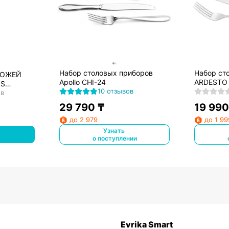
Набор столовых приборов
Набор ст
НОЖЕЙ
Apollo CHI-24
ARDESTO 
RS
10 отзывов
ПР., нер
ов
ЛЬ
29 790
₸
19 990
до 2 979
до 1 99
Узнать
о поступлении
Evrika Smart