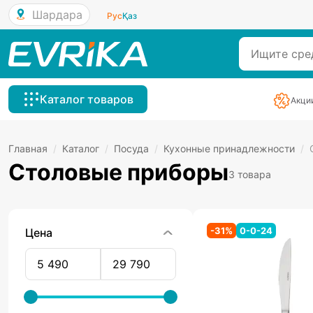
Шардара
Рус
Қаз
Каталог товаров
Акци
Главная
/
Каталог
/
Посуда
/
Кухонные принадлежности
/
Столовые приборы
3 товара
-
31
%
0-0-24
Цена