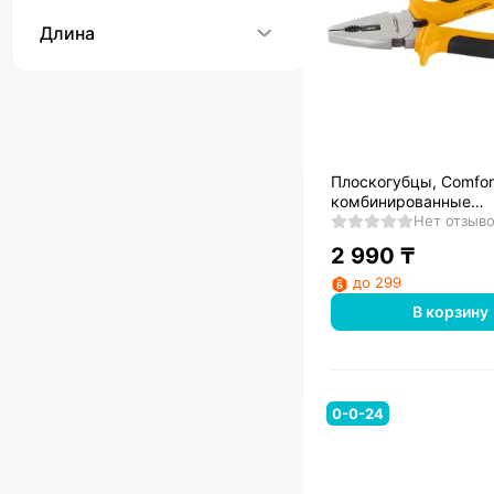
Длина
Плоскогубцы, Comfor
комбинированные
шлифованные,
Нет отзыв
двухкомпонентные ру
2 990
₸
Sparta
до 299
В корзину
0-0-24