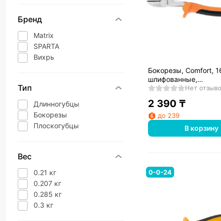
Бренд
Matrix
SPARTA
Вихрь
Бокорезы, Comfort, 1
шлифованные,
Тип
двухкомпонентные ру
Нет отзыв
Sparta
2 390
₸
Длинногубцы
Бокорезы
до 239
Плоскогубцы
В корзину
Вес
0.21 кг
0-0-24
0.207 кг
0.285 кг
0.3 кг