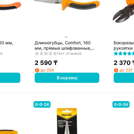
60 мм,
Длинногубцы, Comfort, 160
Бокорезы
мм, прямые шлифованные,
рукоятки 
коятки//
ов
двухкомпонентные рукоятки//
Нет отзывов
Sparta
2 590
₸
2 370
до 259
до 237
В корзину
0-0-24
0-0-24