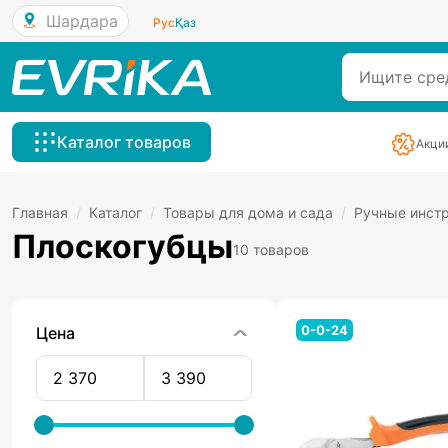
Шардара
Рус
Қаз
Каталог товаров
Акци
Главная
/
Каталог
/
Товары для дома и сада
/
Ручные инст
Плоскогубцы
10 товаров
0-0-24
Цена