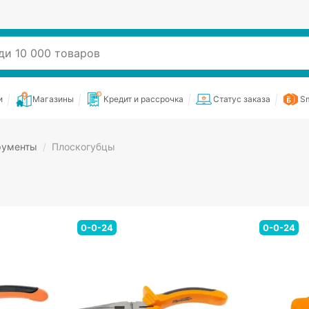
и
Магазины
Кредит и рассрочка
Статус заказа
Sm
рументы
/
Плоскогубцы
0-0-24
0-0-24