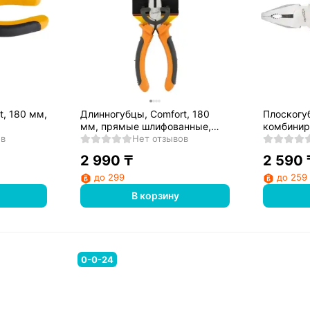
t, 180 мм,
Длинногубцы, Comfort, 180
Плоскогуб
мм, прямые шлифованные,
комбинир
ов
двухкомпонентные рукоятки//
Нет отзывов
шлифован
коятки//
Sparta
двухкомп
2 990
₸
2 590
Sparta
до 299
до 259
В корзину
0-0-24