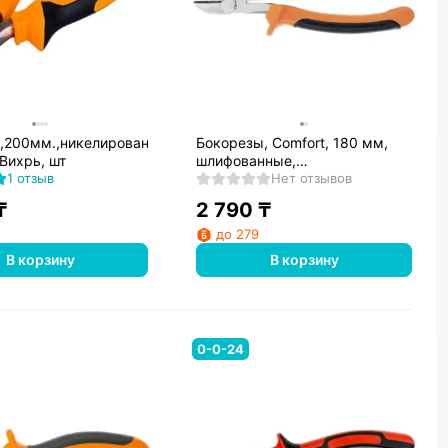
,200мм.,никелированные,двухкомпонентные
Бокорезы, Comfort, 180 мм,
Вихрь, шт
шлифованные,
1 отзыв
двухкомпонентные рукоятки//
Нет отзывов
Sparta
₸
2 790
₸
до 279
В корзину
В корзину
0-0-24