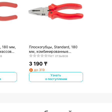
, 180 мм,
Плоскогубцы, Standard, 180
массовые
мм, комбинированные
ов
шлифованные, пластмассовые
Нет отзывов
рукоятки// Matrix
3 190
₸
до 319
Узнать
и
о поступлении