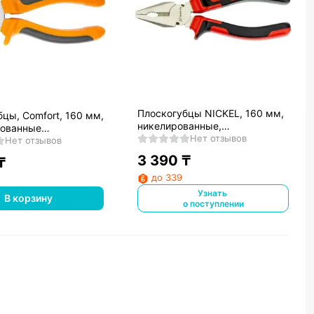
Плоскогубцы NICKEL, 160 мм,
цы, Comfort, 160 мм,
никелированные,
ованные
двухкомпонентные рукоятки//
Нет отзывов
ные,
Нет отзывов
Matrix
онентные рукоятки//
3 390
₸
₸
до 339
Узнать
В корзину
о поступлении