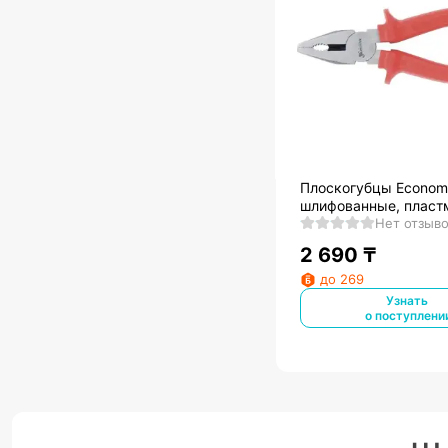
Плоскогубцы Econom
шлифованные, пласт
рукоятки// Matrix
Нет отзыв
2 690
₸
до 269
Узнать
о поступлени