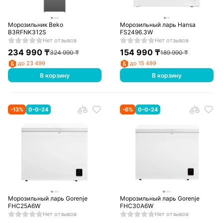
Морозильник Beko
Морозильный ларь Hansa
B3RFNK312S
FS2496.3W
Нет отзывов
Нет отзывов
234 990
₸
154 990
₸
324 990
₸
189 990
₸
до 23 499
до 15 499
В корзину
В корзину
-
13
%
0-0-24
-
6
%
0-0-24
Морозильный ларь Gorenje
Морозильный ларь Gorenje
FHC25A6W
FHC30A6W
Нет отзывов
Нет отзывов