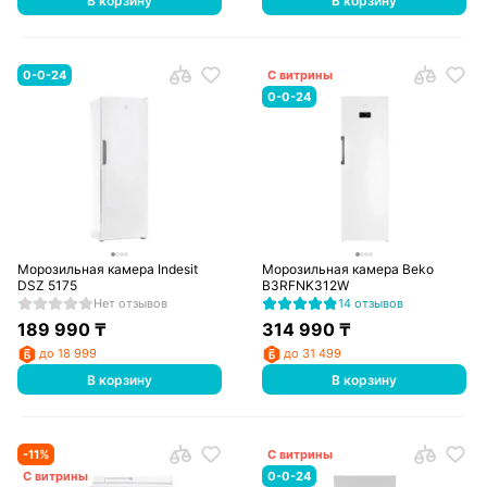
В корзину
В корзину
0-0-24
С витрины
0-0-24
Морозильная камера Indesit
Морозильная камера Beko
DSZ 5175
B3RFNK312W
Нет отзывов
14 отзывов
189 990
₸
314 990
₸
до 18 999
до 31 499
В корзину
В корзину
-
11
%
С витрины
С витрины
0-0-24