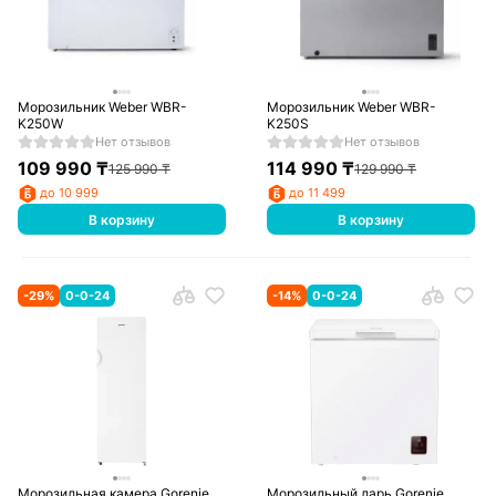
Морозильник Weber WBR-
Морозильник Weber WBR-
K250W
K250S
Нет отзывов
Нет отзывов
109 990
₸
114 990
₸
125 990
₸
129 990
₸
до 10 999
до 11 499
В корзину
В корзину
-
29
%
0-0-24
-
14
%
0-0-24
Морозильная камера Gorenje
Морозильный ларь Gorenje