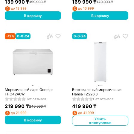
139 990
₸
169 990
₸
159 990
₸
179 990
₸
до 13 999
до 16 999
В корзину
В корзину
-
12
%
0-0-24
0-0-24
Морозильный ларь Gorenje
Вертикальный морозильник
FHC42A6W
Hansa FZ226.3
Нет отзывов
Нет отзывов
219 990
₸
419 990
₸
249 990
₸
до 21 999
до 41 999
Узнать
В корзину
о поступлении