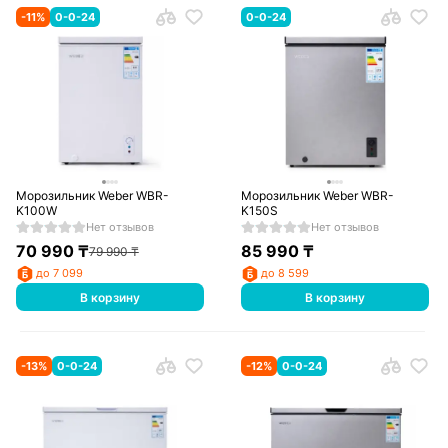
-
11
%
0-0-24
0-0-24
Морозильник Weber WBR-
Морозильник Weber WBR-
K100W
K150S
Нет отзывов
Нет отзывов
70 990
₸
85 990
₸
79 990
₸
до 7 099
до 8 599
В корзину
В корзину
-
13
%
0-0-24
-
12
%
0-0-24