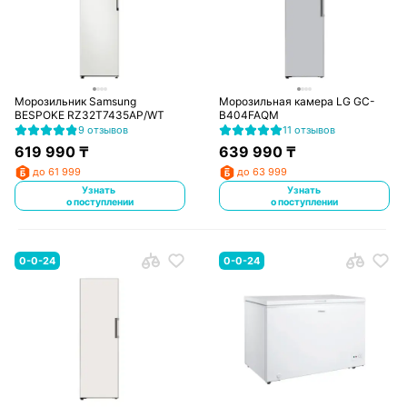
Морозильник Samsung
Морозильная камера LG GC-
BESPOKE RZ32T7435AP/WT
B404FAQM
9 отзывов
11 отзывов
619 990
₸
639 990
₸
до 61 999
до 63 999
Узнать
Узнать
о поступлении
о поступлении
0-0-24
0-0-24