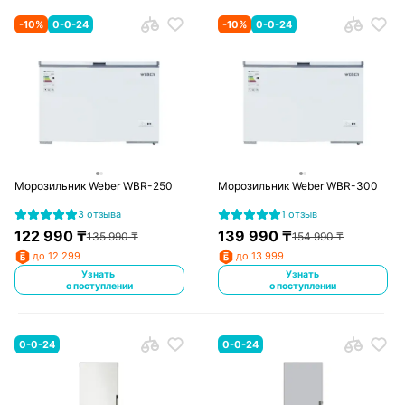
-
10
%
0-0-24
-
10
%
0-0-24
Морозильник Weber WBR-250
Морозильник Weber WBR-300
3 отзыва
1 отзыв
122 990
₸
139 990
₸
135 990
₸
154 990
₸
до 12 299
до 13 999
Узнать
Узнать
о поступлении
о поступлении
0-0-24
0-0-24