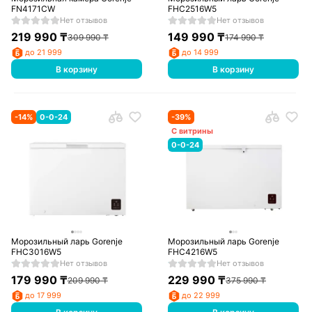
FN4171CW
FHC2516W5
Нет отзывов
Нет отзывов
219 990
₸
149 990
₸
309 990
₸
174 990
₸
до 21 999
до 14 999
В корзину
В корзину
-
14
%
0-0-24
-
39
%
С витрины
0-0-24
Морозильный ларь Gorenje
Морозильный ларь Gorenje
FHC3016W5
FHC4216W5
Нет отзывов
Нет отзывов
179 990
₸
229 990
₸
209 990
₸
375 990
₸
до 17 999
до 22 999