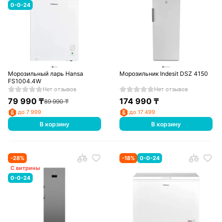
0-0-24
Морозильный ларь Hansa
Морозильник Indesit DSZ 4150
FS1004.4W
Нет отзывов
Нет отзывов
79 990
₸
174 990
₸
89 990
₸
до 7 999
до 17 499
В корзину
В корзину
-
28
%
-
18
%
0-0-24
С витрины
0-0-24