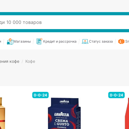
и
Магазины
Кредит и рассрочка
Статус заказа
Sm
ения кофе
/
Кофе
0-0-24
0-0-24