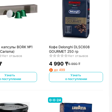
 капсулы BORK №1
Кофе Delonghi DLSC608
 Carisma)
GOURMET 250 гр
Нет отзывов
Нет отзывов
₸
4 990
₸
6 990
₸
до 499
Узнать
Узнать
о поступлении
о поступлении
0-0-24