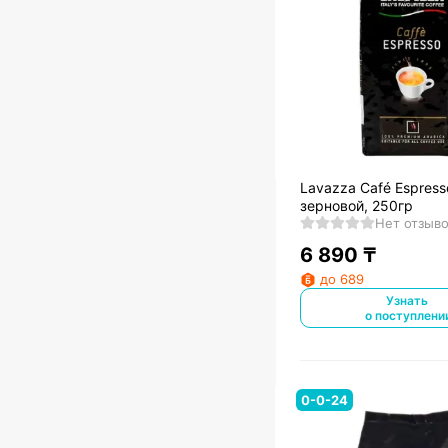
Lavazza Café Espress
зерновой, 250гр
Нет отзыв
6 890
₸
до 689
Узнать
о поступлени
0-0-24