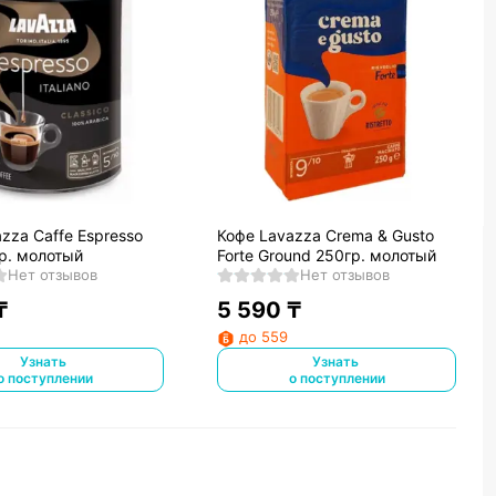
zza Caffe Espresso
Кофе Lavazza Crema & Gusto
р. молотый
Forte Ground 250гр. молотый
Нет отзывов
Нет отзывов
₸
5 590
₸
до 559
Узнать
Узнать
о поступлении
о поступлении