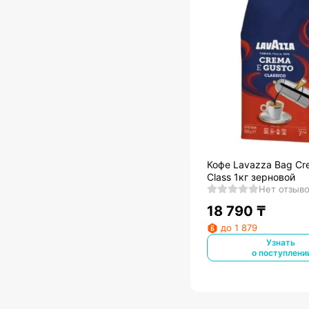
Кофе Lavazza Bag Cr
Class 1кг зерновой
Нет отзыв
18 790
₸
до 1 879
Узнать
о поступлени