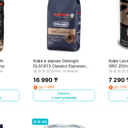
hi
Кофе в зернах Delonghi
Кофе Lava
 гр
DLSC613 Classico Espresso
GRO 250г
ов
1000 гр
Нет отзывов
16 990
₸
7 290
до 1 699
до 729
Узнать
и
о поступлении
0-0-24