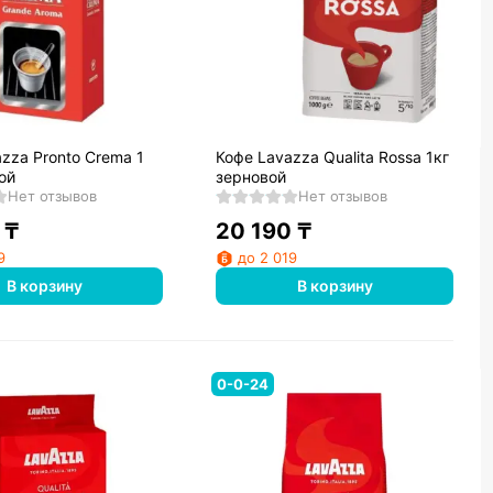
zza Pronto Crema 1
Кофе Lavazza Qualita Rossa 1кг
ой
зерновой
Нет отзывов
Нет отзывов
₸
20 190
₸
9
до 2 019
В корзину
В корзину
0-0-24