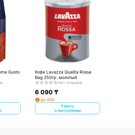
ema Gusto
Кофе Lavazza Qualita Rossa
Bag 250гр. молотый
ов
Нет отзывов
6 090
₸
до 609
Узнать
и
о поступлении