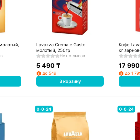
 молотый,
Lavazza Crema e Gusto
Кофе Lava
молотый, 250гр
кг зернов
ов
Нет отзывов
5 490
₸
17 990
до 549
до 1 79
В корзину
0-0-24
0-0-24