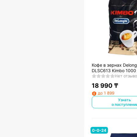
Кофе в зернах Delong
DLSC613 Kimbo 1000
Нет отзыв
18 990
₸
до 1 899
Узнать
о поступлени
0-0-24