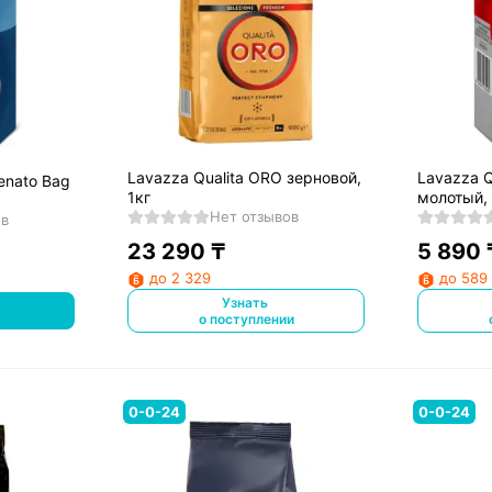
Lavazza Qualita ORO зерновой,
Lavazza Q
enato Bag
1кг
молотый,
Нет отзывов
ов
23 290
₸
5 890
до 2 329
до 589
Узнать
о поступлении
0-0-24
0-0-24