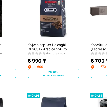
o
Кофе в зернах Delonghi
Кофейные
DLSC612 Arabica 250 гр
(Espresso
ов
Нет отзывов
6 990
₸
6 700
до 699
до 670
Узнать
и
о поступлении
0-0-24
0-0-24