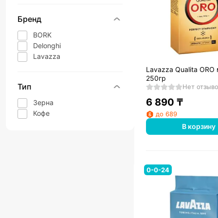
Бренд
BORK
Delonghi
Lavazza
Lavazza Qualita ORO
250гр
Тип
Нет отзыв
6 890
₸
Зерна
Кофе
до 689
В корзину
0-0-24