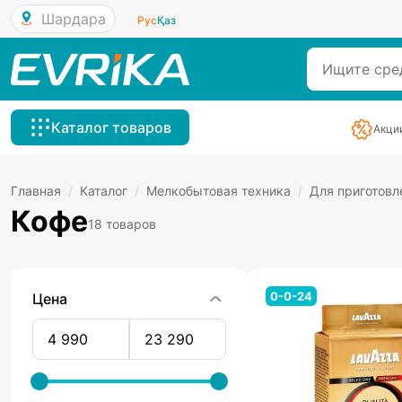
Шардара
Рус
Қаз
Каталог товаров
Акци
Главная
/
Каталог
/
Мелкобытовая техника
/
Для приготовл
Кофе
18 товаров
0-0-24
Цена