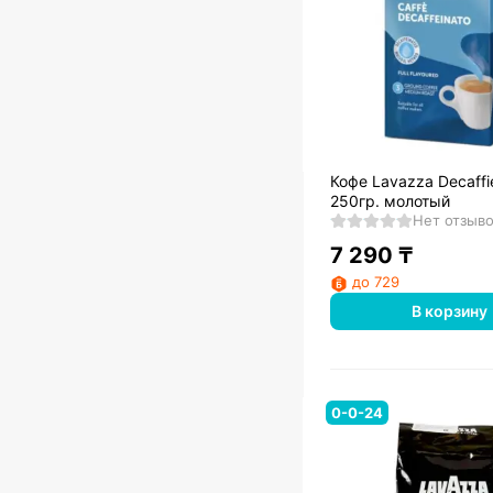
Кофе Lavazza Decaffi
250гр. молотый
Нет отзыв
7 290
₸
до 729
В корзину
0-0-24