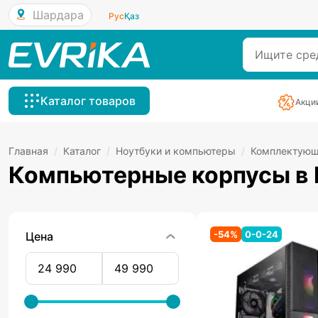
Шардара
Рус
Қаз
Каталог товаров
Акци
Главная
/
Каталог
/
Ноутбуки и компьютеры
/
Комплектую
Компьютерные корпусы в
-
54
%
0-0-24
Цена