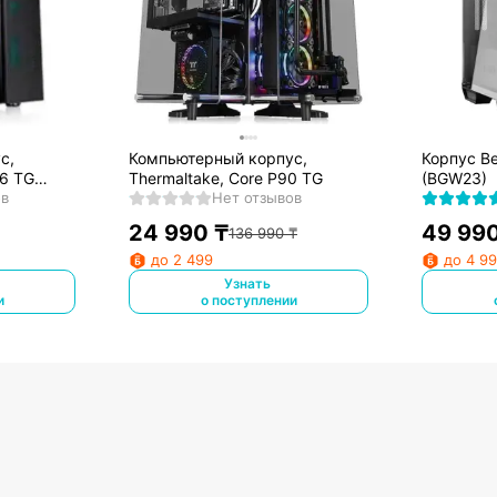
с,
Компьютерный корпус,
Корпус Be
26 TG
Thermaltake, Core P90 TG
(BGW23)
ов
Нет отзывов
24 990
₸
49 99
136 990
₸
до 2 499
до 4 9
Узнать
и
о поступлении