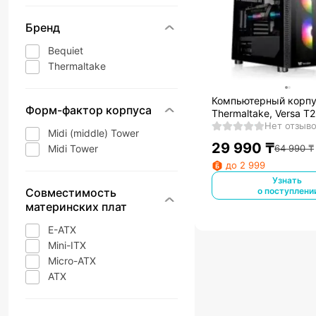
Бренд
Bequiet
Thermaltake
Компьютерный корпу
Форм-фактор корпуса
Thermaltake, Versa T
ARGB
Нет отзыв
Midi (middle) Tower
29 990
₸
Midi Tower
64 990
₸
до 2 999
Узнать
Совместимость
о поступлени
материнских плат
E-ATX
Mini-ITX
Micro-ATX
ATX