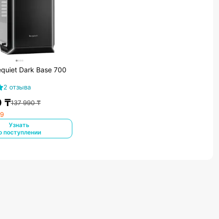
quiet Dark Base 700
2 отзыва
0
₸
137 990
₸
99
Узнать
о поступлении