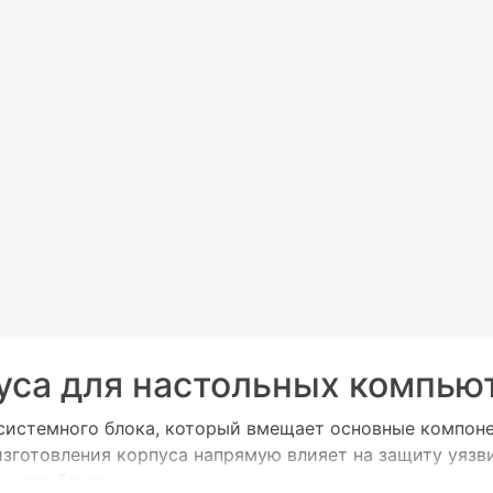
уса для настольных компью
истемного блока, который вмещает основные компонен
 изготовления корпуса напрямую влияет на защиту уязв
много блока
.