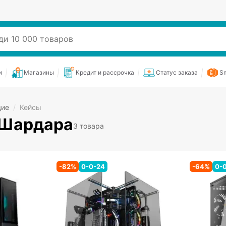
и
Магазины
Кредит и рассрочка
Статус заказа
Sm
щие
/
Кейсы
 Шардара
3 товара
-
82
%
0-0-24
-
64
%
0-