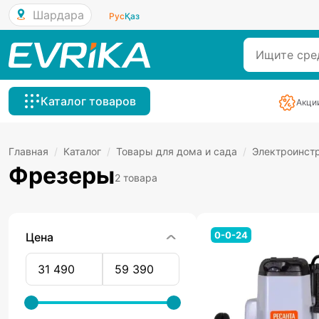
Шардара
Рус
Қаз
Каталог товаров
Акци
Главная
/
Каталог
/
Товары для дома и сада
/
Электроинст
Фрезеры
2 товара
0-0-24
Цена