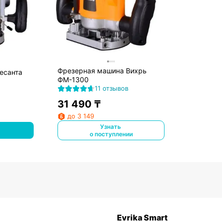
Фрезерная машина Вихрь
есанта
ФМ-1300
11 отзывов
31 490
₸
до 3 149
Узнать
о поступлении
Evrika Smart