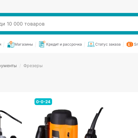
и
Магазины
Кредит и рассрочка
Статус заказа
Sm
рументы
/
Фрезеры
0-0-24