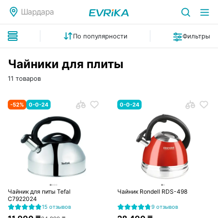
Шардара
По популярности
Фильтры
Чайники для плиты
11 товаров
-
52
%
0-0-24
0-0-24
Чайник для питы Tefal
Чайник Rondell RDS-498
C7922024
15 отзывов
9 отзывов