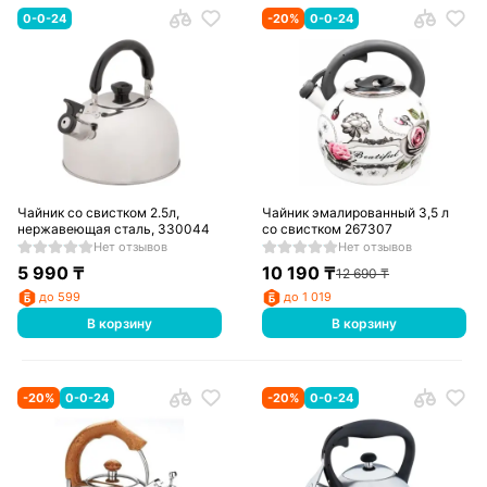
0-0-24
-
20
%
0-0-24
Чайник со свистком 2.5л,
Чайник эмалированный 3,5 л
нержавеющая сталь, 330044
со свистком 267307
Нет отзывов
Нет отзывов
5 990
₸
10 190
₸
12 690
₸
до 599
до 1 019
В корзину
В корзину
-
20
%
0-0-24
-
20
%
0-0-24