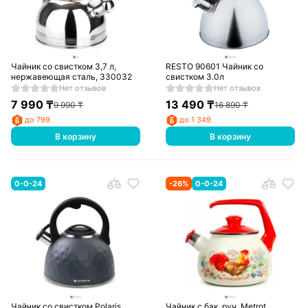
Чайник со свистком 3,7 л,
RESTO 90601 Чайник со
нержавеющая сталь, 330032
свистком 3.0л
Нет отзывов
Нет отзывов
7 990
₸
13 490
₸
9 990
₸
16 890
₸
до 799
до 1 349
В корзину
В корзину
0-0-24
-
26
%
0-0-24
Чайник со свистком Polaris
Чайник с бак. руч. Metrot,