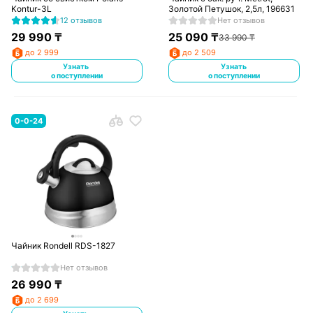
Kontur-3L
Золотой Петушок, 2,5л, 196631
12 отзывов
Нет отзывов
29 990
₸
25 090
₸
33 990
₸
до 2 999
до 2 509
Узнать
Узнать
о поступлении
о поступлении
0-0-24
Чайник Rondell RDS-1827
Нет отзывов
26 990
₸
до 2 699