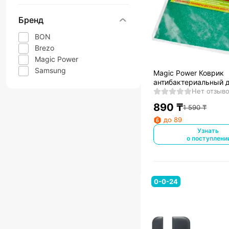
Бренд
BON
Brezo
Magic Power
Samsung
Magic Power Коврик
антибактериальный 
холодильника, 1 шт. 
Нет отзыв
890
₸
1 590
₸
до 89
Узнать
о поступлени
0-0-24