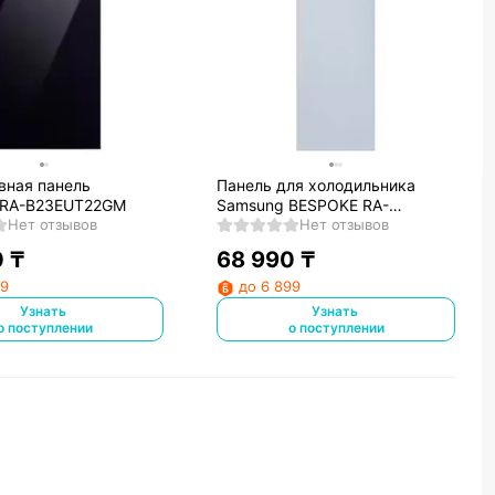
вная панель
Панель для холодильника
 RA-B23EUT22GM
Samsung BESPOKE RA-
Нет отзывов
R23DAA48GG
Нет отзывов
0
₸
68 990
₸
99
до 6 899
Узнать
Узнать
о поступлении
о поступлении