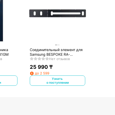
ьника
Соединительный элемент для
41GM
Samsung BESPOKE RA-
ов
C00K3BAA
Нет отзывов
25 990
₸
до 2 599
Узнать
и
о поступлении