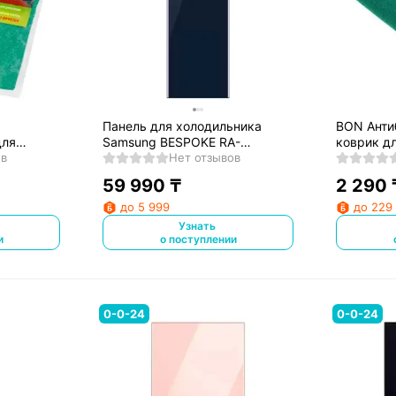
Панель для холодильника
BON Анти
для
Samsung BESPOKE RA-
коврик д
МР-612
ов
R23DAA41GG
Нет отзывов
BN-612
59 990
₸
2 290
до 5 999
до 229
Узнать
и
о поступлении
0-0-24
0-0-24