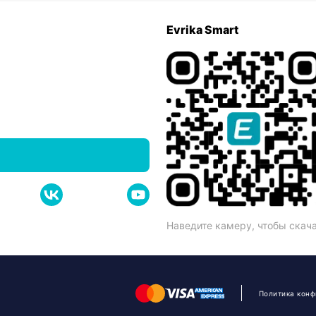
Evrika Smart
Наведите камеру, чтобы скач
Политика кон