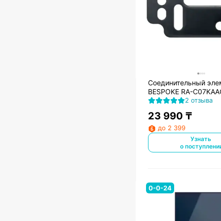
Соединительный эле
BESPOKE RA-C07KAA
2 отзыва
23 990
₸
до 2 399
Узнать
о поступлени
0-0-24