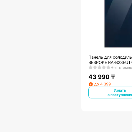
Панель для холодил
BESPOKE RA-B23EUT
Нет отзыв
43 990
₸
до 4 399
Узнать
о поступлени