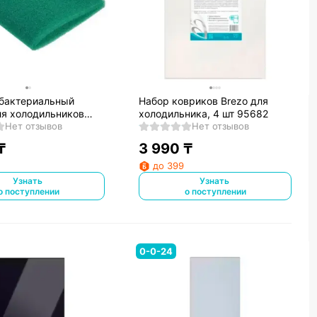
бактериальный
Набор ковриков Brezo для
ля холодильников
холодильника, 4 шт 95682
Нет отзывов
Нет отзывов
₸
3 990
₸
до 399
Узнать
Узнать
о поступлении
о поступлении
0-0-24