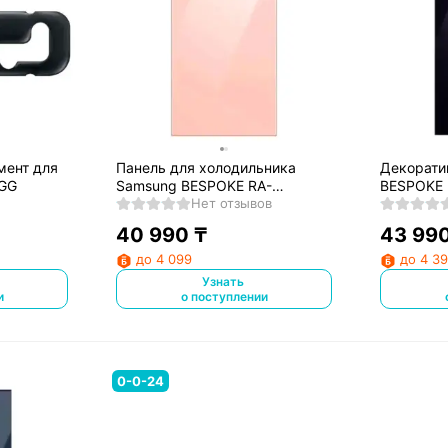
мент для
Панель для холодильника
Декорати
GG
Samsung BESPOKE RA-
BESPOKE
B23EUT3KGM
Нет отзывов
40 990
₸
43 99
до 4 099
до 4 3
Узнать
и
о поступлении
0-0-24