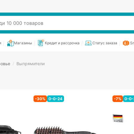
и
Магазины
Кредит и рассрочка
Статус заказа
Sm
ровье
/
Выпрямители
-
30
%
0-0-24
-
7
%
0-0-