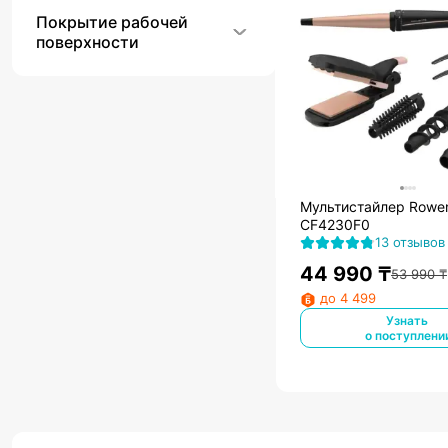
Покрытие рабочей
поверхности
Мультистайлер Rowe
CF4230F0
13 отзывов
44 990
₸
53 990
₸
до 4 499
Узнать
о поступлени