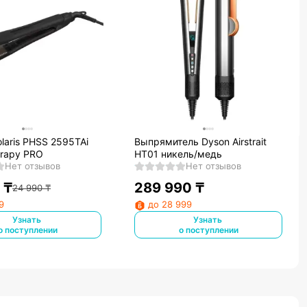
laris PHSS 2595TAi
Выпрямитель Dyson Airstrait
erapy PRO
HT01 никель/медь
Нет отзывов
Нет отзывов
₸
289 990
₸
24 990
₸
9
до 28 999
Узнать
Узнать
о поступлении
о поступлении