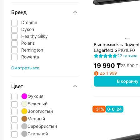
Бренд
Dreame
Dyson
Healthy Silky
Polaris
Выпрямитель Rowenta
Remington
Lagerfeld SF161LF0
22 отзыва
Rowenta
19 990
₸
23 990
₸
Смотреть все
до 1 999
В корзину
Цвет
Фуксия
Бежевый
-
31
%
0-0-24
Золотистый
Медный
Серебристый
Стальной