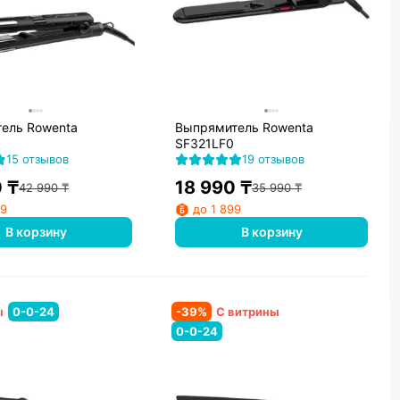
ель Rowenta
Выпрямитель Rowenta
SF321LF0
15 отзывов
19 отзывов
0
₸
18 990
₸
42 990
₸
35 990
₸
99
до 1 899
В корзину
В корзину
ы
0-0-24
-
39
%
С витрины
0-0-24