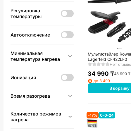
Регулировка
температуры
Автоотключение
Минимальная
Мультистайлер Rowen
температура нагрева
Lagerfeld CF422LF0
Нет отзыв
34 990
₸
48 990
₸
Ионизация
до 3 499
В корзину
Время разогрева
Количество режимов
-
17
%
0-0-24
нагрева