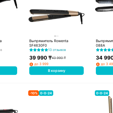
a
Выпрямитель Rowenta
Выпрямите
SF4630F0
088A
ов
13 отзывов
39 990
₸
34 99
43 990
₸
до 3 999
до 3 4
В корзину
-
10
%
0-0-24
0-0-24