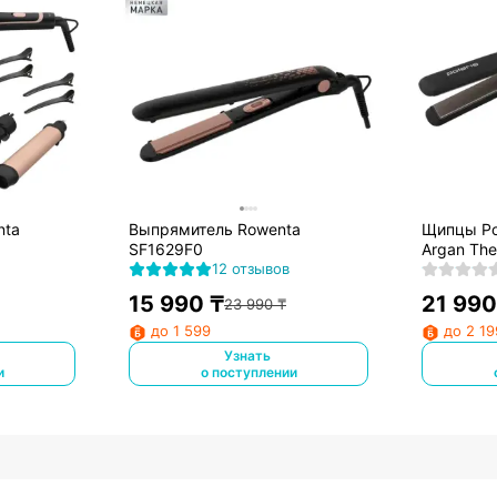
nta
Выпрямитель Rowenta
Щипцы Po
SF1629F0
Argan Th
12 отзывов
15 990
₸
21 990
23 990
₸
до 1 599
до 2 19
Узнать
и
о поступлении