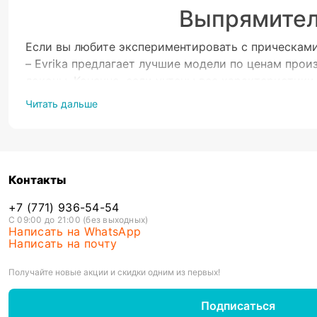
Выпрямител
Если вы любите экспериментировать с прическами
– Evrika предлагает лучшие модели по ценам про
локоны. Конечно, если учтены все характеристики
Оптимальная температура нагрева
Читать дальше
Современные утюжки отличаются интенсивным нагр
воздействие рассчитано на жесткие кучерявые вол
производители предлагают возможность регулиро
обладательницы: можно укладывать пряди, не опас
Контакты
200 и более градусов. Благодаря удобной систем
материала Эффективность укладки зависит еще и 
+7 (771) 936-54-54
керамику. Утюжок для волос с турмалиновым пок
С 09:00 до 21:00 (без выходных)
Написать на WhatsApp
Обеспечивает идеальное скольжение по прядям, 
Написать на почту
пластинами подходят для керамического выпрямле
Получайте новые акции и скидки одним из первых!
Подписаться
Если вы хотите найти качественный выпрямитель,