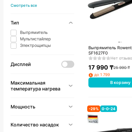
Смотреть все
Тип
Выпрямитель
Мультистайлер
Электрощипцы
Выпрямитель Rowent
SF1627F0
Нет отзыв
Дисплей
17 990
₸
25 990
₸
до 1 799
В корзину
Максимальная
температура нагрева
Мощность
-
29
%
0-0-24
Количество насадок