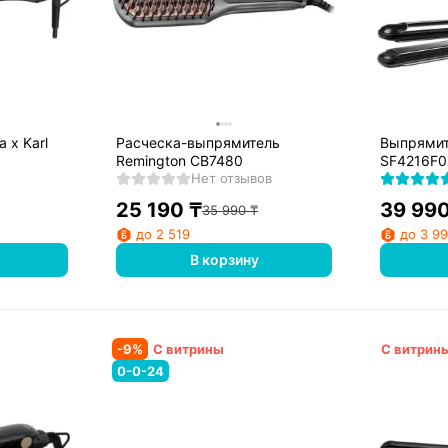
 x Karl
Расческа-выпрямитель
Выпрямит
Remington CB7480
SF4216F0
Нет отзывов
25 190
₸
39 99
35 990
₸
до 2 519
до 3 9
В корзину
-
9
%
С витрины
С витрин
0-0-24