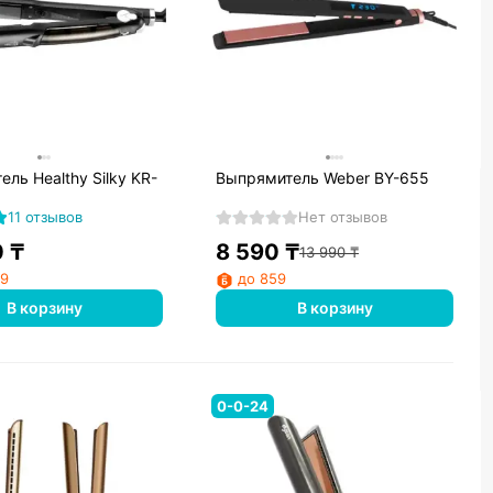
ль Healthy Silky KR-
Выпрямитель Weber BY-655
11 отзывов
Нет отзывов
0
₸
8 590
₸
13 990
₸
99
до 859
В корзину
В корзину
0-0-24