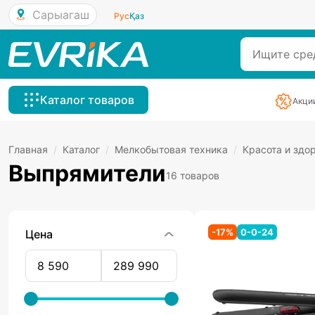
Сарыагаш
Рус
Қаз
Каталог товаров
Акци
Главная
/
Каталог
/
Мелкобытовая техника
/
Красота и здо
Выпрямители
16 товаров
-
17
%
0-0-24
Цена