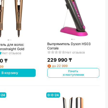
Выпрямитель Dyson HS03
ель для волос
Corrale
rostraight Gold
Нет отзывов
Нет отзывов
229 990
₸
90
₸
до 22 999
299
Узнать
В корзину
о поступлении
-24
0-0-24