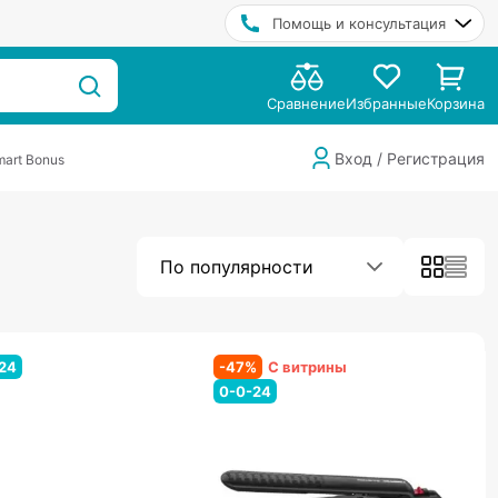
Помощь и консультация
Сравнение
Избранные
Корзина
Вход / Регистрация
art Bonus
По популярности
24
-
47
%
С витрины
0-0-24