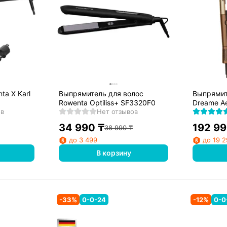
ta X Karl
Выпрямитель для волос
Выпрямит
Rowenta Optiliss+ SF3320F0
Dreame Ae
ов
Нет отзывов
34 990
₸
192 9
38 990
₸
до 3 499
до 19 
В корзину
-
33
%
0-0-24
-
12
%
0-0