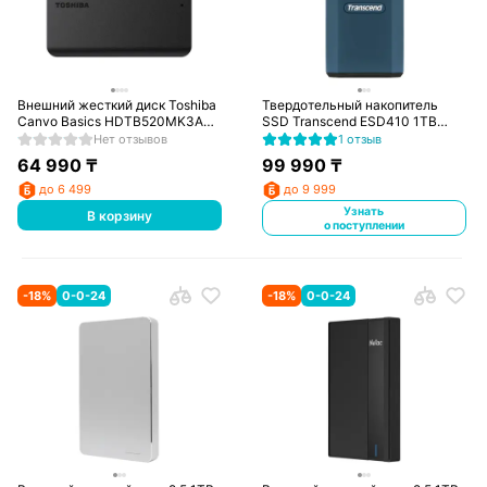
Внешний жесткий диск Toshiba
Твердотельный накопитель
Canvo Basics HDTB520MK3AA
SSD Transcend ESD410 1TB
2 TB
(TS1TESD410C)
Нет отзывов
1 отзыв
64 990
₸
99 990
₸
до 6 499
до 9 999
Узнать
В корзину
о поступлении
-
18
%
0-0-24
-
18
%
0-0-24