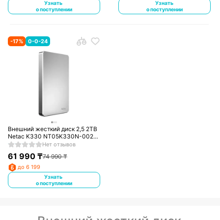
Узнать
Узнать
о поступлении
о поступлении
-
17
%
0-0-24
Внешний жесткий диск 2,5 2TB
Netac K330 NT05K330N-002T-
30SL серебро
Нет отзывов
61 990
₸
74 990
₸
до 6 199
Узнать
о поступлении