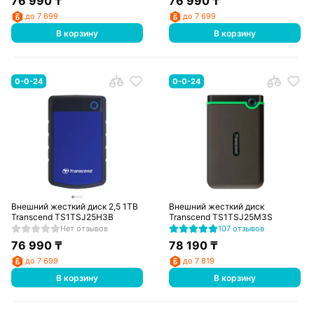
76 990
₸
76 990
₸
до 7 699
до 7 699
В корзину
В корзину
0-0-24
0-0-24
Внешний жесткий диск 2,5 1TB
Внешний жесткий диск
Transcend TS1TSJ25H3B
Transcend TS1TSJ25M3S
Нет отзывов
107 отзывов
76 990
₸
78 190
₸
до 7 699
до 7 819
В корзину
В корзину