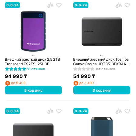
0-0-24
0-0-24
Внешний жесткий диск 2,5 2TB
Внешний жесткий диск Toshiba
Transcend TS2TSJ25H3P
Canvo Basics HDTB510EK3AA 1
TB
20 отзывов
Нет отзывов
94 990
₸
54 990
₸
до 9 499
до 5 499
В корзину
В корзину
0-0-24
0-0-24