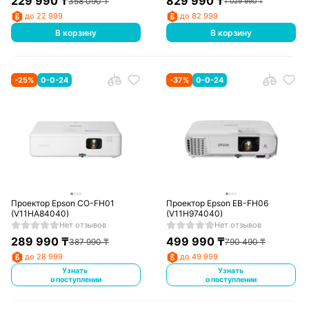
229 990
₸
829 990
₸
358 090
₸
1 029 990
₸
до 22 999
до 82 999
В корзину
В корзину
-
25
%
0-0-24
-
37
%
0-0-24
Проектор Epson CO-FH01
Проектор Epson EB-FH06
(V11HA84040)
(V11H974040)
Нет отзывов
Нет отзывов
289 990
₸
499 990
₸
387 990
₸
790 490
₸
до 28 999
до 49 999
Узнать
Узнать
о поступлении
о поступлении