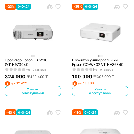
-
23
%
0-0-24
-
35
%
0-0-24
Проектор Epson EB-W06
Проектор универсальный
(V11H973040)
Epson CO-WX02 V11HA86340
Нет отзывов
Нет отзывов
324 990
₸
199 990
₸
423 490
₸
305 990
₸
до 32 499
до 19 999
Узнать
Узнать
о поступлении
о поступлении
-
40
%
0-0-24
-
19
%
0-0-24