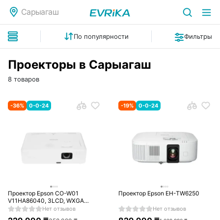
Сарыагаш
По популярности
Фильтры
Проекторы в Сарыагаш
8 товаров
-
36
%
0-0-24
-
19
%
0-0-24
Проектор Epson CO-W01
Проектор Epson EH-TW6250
V11HA86040, 3LCD, WXGA
(1280x800), 3000lm, HDMI, USB
Нет отзывов
Нет отзывов