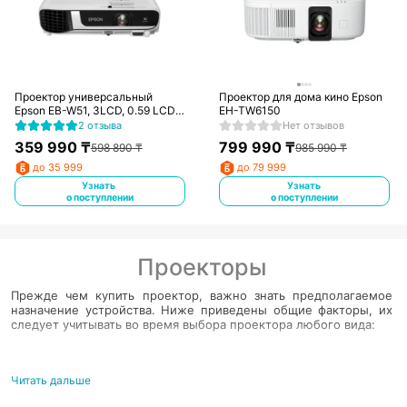
Проектор универсальный
Проектор для дома кино Epson
Epson EB-W51, 3LCD, 0.59 LCD,
EH-TW6150
WXGA (1280?800), 4000lm,
2 отзыва
Нет отзывов
16:10, 16000:1, VG
359 990
₸
799 990
₸
598 890
₸
985 990
₸
до 35 999
до 79 999
Узнать
Узнать
о поступлении
о поступлении
Проекторы
Прежде чем купить проектор, важно знать предполагаемое
назначение устройства. Ниже приведены общие факторы, их
следует учитывать во время выбора проектора любого вида:
Определите общее назначение
Читать дальше
Это поможет пользователю сузить круг всех значимых
характеристик, учитываемых при выборе правильного девайса.