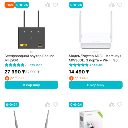
-
15
%
0-0-24
0-0-24
Беспроводной роутер Beeline
Модем/Роутер ADSL, Mercusys
MF296R
MW300D, 3 порта + Wi-Fi, 300
Mbps (MW300D)
20 отзывов
3 отзыва
27 990
₸
14 490
₸
32 990
₸
до 2 799
до 1 449
В корзину
В корзину
0-0-24
0-0-24