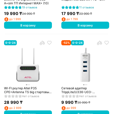
A+sim ТП Интернет MAX+ (10)
19 отзывов
11 отзывов
19 990
₸
17 990
₸
24 990
₸
23 990
₸
до 1 999
до 1 799
В корзину
В корзину
0-0-24
-
52
%
0-0-24
WI-FI роутер Altel P35
Сетевой адаптер
CPE+Antenna TS big стартовый
TrippLite/U336-U03-
комплект
GB/10/100/1000/USB/RJ-45
Нет отзывов
Нет отзывов
28 990
₸
9 990
₸
20 990
₸
до 2 899
до 999