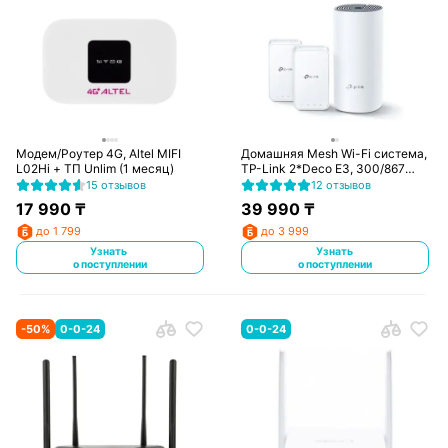
Модем/Роутер 4G, Altel MIFI
Домашняя Mesh Wi-Fi система,
L02Hi + ТП Unlim (1 месяц)
TP-Link 2*Deco E3, 300/867
Mbps (Deco E3)
15 отзывов
12 отзывов
17 990
₸
39 990
₸
до 1 799
до 3 999
Узнать
Узнать
о поступлении
о поступлении
-
50
%
0-0-24
0-0-24