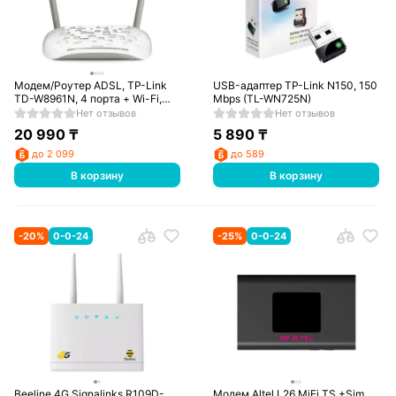
Модем/Роутер ADSL, TP-Link
USB-адаптер TP-Link N150, 150
TD-W8961N, 4 порта + Wi-Fi,
Mbps (TL-WN725N)
300 Mbps (TD-W8961N)
Нет отзывов
Нет отзывов
20 990
₸
5 890
₸
до 2 099
до 589
В корзину
В корзину
-
20
%
0-0-24
-
25
%
0-0-24
Beeline 4G Signalinks R109D-
Модем Altel L26 MiFi TS +Sim