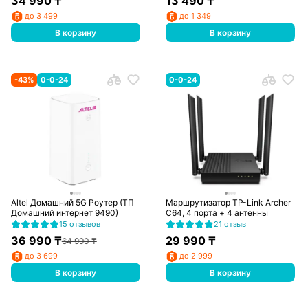
34 990
₸
13 490
₸
до 3 499
до 1 349
В корзину
В корзину
-
43
%
0-0-24
0-0-24
Altel Домашний 5G Роутер (ТП
Маршрутизатор TP-Link Archer
Домашний интернет 9490)
C64, 4 порта + 4 антенны
15 отзывов
21 отзыв
36 990
₸
29 990
₸
64 990
₸
до 3 699
до 2 999
В корзину
В корзину