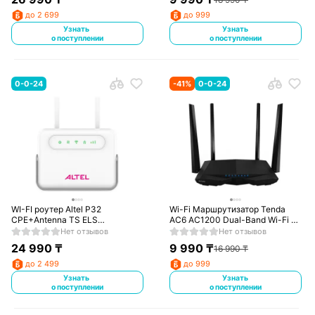
до 2 699
до 999
Узнать
Узнать
о поступлении
о поступлении
0-0-24
-
41
%
0-0-24
WI-FI роутер Altel P32
Wi-Fi Маршрутизатор Tenda
CPE+Antenna TS ELS
AC6 AC1200 Dual-Band Wi-Fi 5
стартовый комплект
Черный
Нет отзывов
Нет отзывов
24 990
₸
9 990
₸
16 990
₸
до 2 499
до 999
Узнать
Узнать
о поступлении
о поступлении