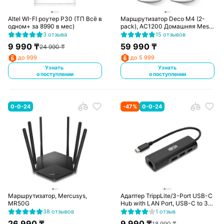
Altel WI-FI роутер P30 (ТП Всё в
Маршрутизатор Deco M4 (2-
одном+ за 8990 в мес)
pack), AC1200 Домашняя Mesh
Wi-Fi система
3 отзыва
15 отзывов
9 990
₸
59 990
₸
24 990
₸
до 999
до 5 999
Узнать
Узнать
о поступлении
о поступлении
0-0-24
-
47
%
0-0-24
Маршрутизатор, Mercusys,
Адаптер TrippLite/3-Port USB-C
MR50G
Hub with LAN Port, USB-C to 3x
USB-A Ports and Gbe, USB 3.0,
38 отзывов
1 отзыв
Black
26 990
₸
9 990
₸
18 990
₸