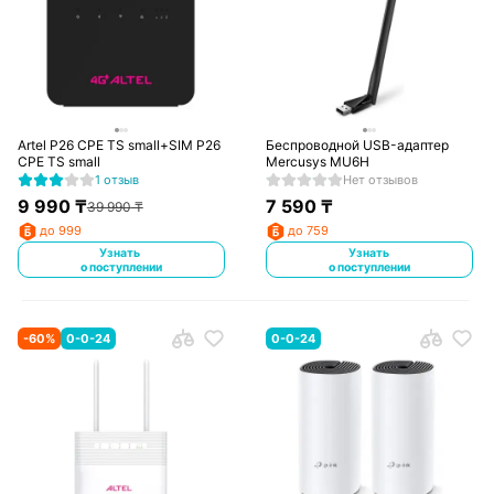
Artel P26 CPE TS small+SIM P26
Беспроводной USB-адаптер
CPE TS small
Mercusys MU6H
1 отзыв
Нет отзывов
9 990
₸
7 590
₸
39 990
₸
до 999
до 759
Узнать
Узнать
о поступлении
о поступлении
-
60
%
0-0-24
0-0-24