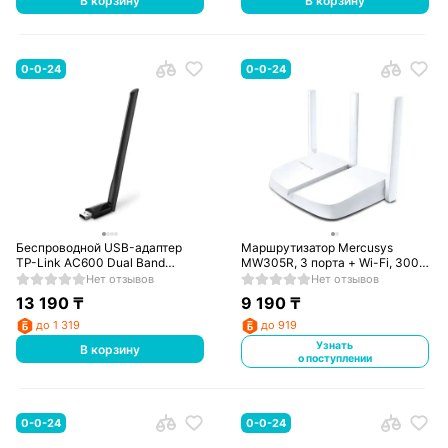
В корзину
В корзину
0-0-24
0-0-24
Беспроводной USB-адаптер
Маршрутизатор Mercusys
TP-Link AC600 Dual Band
MW305R, 3 порта + Wi-Fi, 300
Archer T2U Plus
Mbps (MW305R)
Нет отзывов
Нет отзывов
13 190
₸
9 190
₸
до 1 319
до 919
Узнать
В корзину
о поступлении
0-0-24
0-0-24