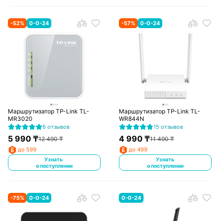
-
52
%
0-0-24
-
57
%
0-0-24
Маршрутизатор TP-Link TL-
Маршрутизатор TP-Link TL-
MR3020
WR844N
6 отзывов
15 отзывов
5 990
₸
4 990
₸
12 490
₸
11 490
₸
до 599
до 499
Узнать
Узнать
о поступлении
о поступлении
-
75
%
0-0-24
0-0-24