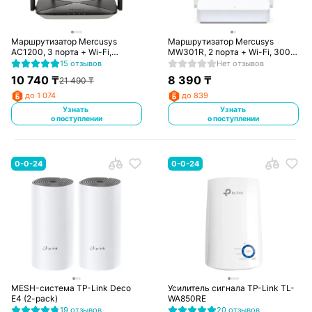
Маршрутизатор Mercusys
Маршрутизатор Mercusys
AC1200, 3 порта + Wi-Fi,
MW301R, 2 порта + Wi-Fi, 300
300/867 Mbps (AC12G)
Mbps (MW301R)
15 отзывов
Нет отзывов
10 740
₸
8 390
₸
21 490
₸
до 1 074
до 839
Узнать
Узнать
о поступлении
о поступлении
0-0-24
0-0-24
MESH-система TP-Link Deco
Усилитель сигнала TP-Link TL-
E4 (2-pack)
WA850RE
19 отзывов
20 отзывов