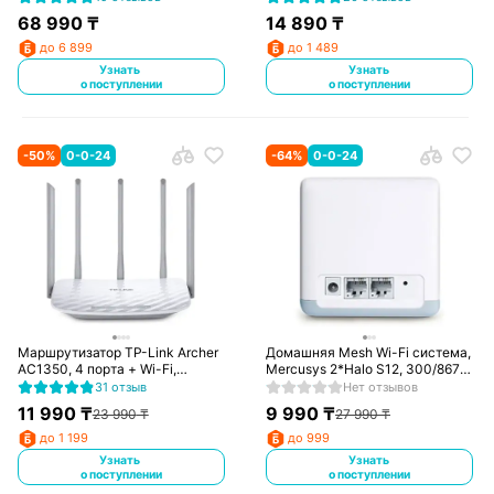
68 990
₸
14 890
₸
до 6 899
до 1 489
Узнать
Узнать
о поступлении
о поступлении
-
50
%
0-0-24
-
64
%
0-0-24
Маршрутизатор TP-Link Archer
Домашняя Mesh Wi-Fi система,
AC1350, 4 порта + Wi-Fi,
Mercusys 2*Halo S12, 300/867
450/867 Mbps (Archer C60)
Mbps (Halo S12)
31 отзыв
Нет отзывов
11 990
₸
9 990
₸
23 990
₸
27 990
₸
до 1 199
до 999
Узнать
Узнать
о поступлении
о поступлении