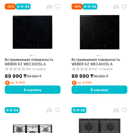
-
10
%
0-0-24
-
10
%
0-0-24
Встраиваемая поверхность
Встраиваемая поверхность
WEBER KZ WEC300SLA
WEBER KZ WEC400SLA
Нет отзывов
Нет отзывов
89 990
₸
89 990
₸
99 990
₸
99 990
₸
до 8 999
до 8 999
В корзину
В корзину
0-0-24
0-0-24