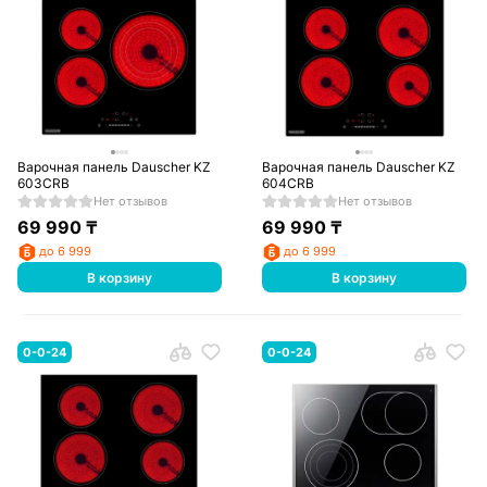
Варочная панель Dauscher KZ
Варочная панель Dauscher KZ
603CRB
604CRB
Нет отзывов
Нет отзывов
69 990
₸
69 990
₸
до 6 999
до 6 999
В корзину
В корзину
0-0-24
0-0-24