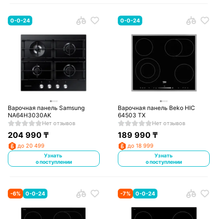
0-0-24
0-0-24
Варочная панель Samsung
Варочная панель Beko HIC
NA64H3030AK
64503 TX
Нет отзывов
Нет отзывов
204 990
₸
189 990
₸
до 20 499
до 18 999
Узнать
Узнать
о поступлении
о поступлении
-
6
%
0-0-24
-
7
%
0-0-24