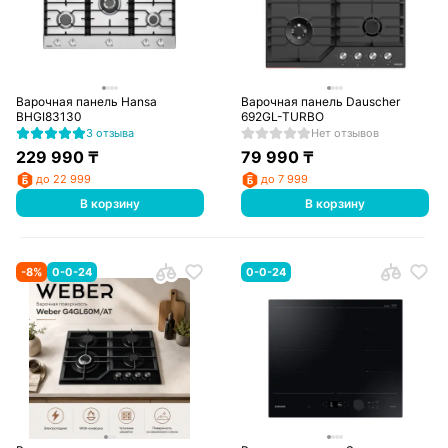
Варочная панель Hansa
Варочная панель Dauscher
BHGI83130
692GL-TURBO
3 отзыва
Нет отзывов
229 990
₸
79 990
₸
до 22 999
до 7 999
В корзину
В корзину
-
8
%
0-0-24
0-0-24