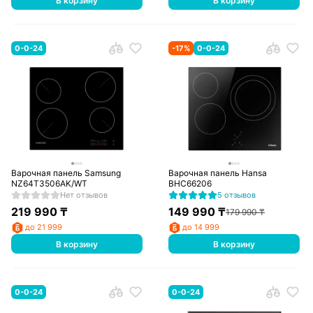
В корзину
В корзину
0-0-24
-
17
%
0-0-24
Варочная панель Samsung
Варочная панель Hansa
NZ64T3506AK/WT
BHC66206
Нет отзывов
5 отзывов
219 990
₸
149 990
₸
179 990
₸
до 21 999
до 14 999
В корзину
В корзину
0-0-24
0-0-24