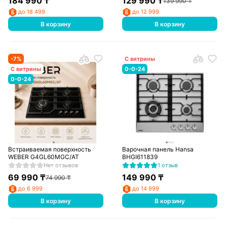
184 990
₸
129 990
₸
139 990
₸
до 18 499
до 12 999
В корзину
В корзину
-
7
%
С витрины
С витрины
0-0-24
0-0-24
Встраиваемая поверхность
Варочная панель Hansa
WEBER G4GL60MGC/AT
BHGI611839
Нет отзывов
1 отзыв
69 990
₸
149 990
₸
74 990
₸
до 6 999
до 14 999
В корзину
В корзину