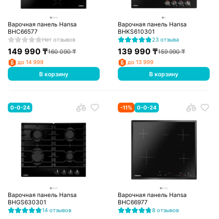
Варочная панель Hansa
Варочная панель Hansa
BHC66577
BHKS610301
Нет отзывов
23 отзыва
149 990
₸
139 990
₸
160 090
₸
159 990
₸
до 14 999
до 13 999
В корзину
В корзину
0-0-24
-
11
%
0-0-24
Варочная панель Hansa
Варочная панель Hansa
BHGS630301
BHC66977
14 отзывов
8 отзывов