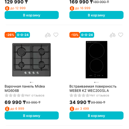
129 990
₸
169 990
₸
189 990
₸
до 12 999
до 16 999
В корзину
В корзину
-
26
%
0-0-24
-
13
%
0-0-24
Варочная панель Midea
Встраиваемая поверхность
MG606B
WEBER KZ WEC200SLA
Нет отзывов
Нет отзывов
69 990
₸
34 990
₸
93 990
₸
39 990
₸
до 6 999
до 3 499
В корзину
В корзину