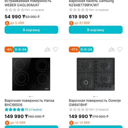
Встраиваемая поверхность
Варочная панель Samsung
WEBER G4GL60M/AT
NZ64B7799FK/WT
Нет отзывов
Нет отзывов
54 990
₸
619 990
₸
59 990
₸
до 5 499
до 61 999
В корзину
В корзину
-
6
%
0-0-24
-
17
%
0-0-24
Варочная поверхность Hansa
Варочная поверхность Gorenje
BHC66506
GW641BHF
19 отзывов
Нет отзывов
149 990
₸
149 990
₸
160 090
₸
179 900
₸
до 14 999
до 14 999