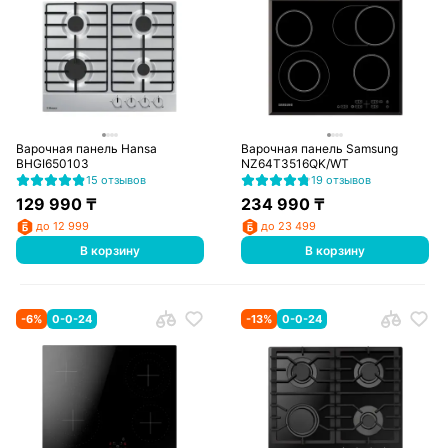
Варочная панель Hansa
Варочная панель Samsung
BHGI650103
NZ64T3516QK/WT
15 отзывов
19 отзывов
129 990
₸
234 990
₸
до 12 999
до 23 499
В корзину
В корзину
-
6
%
0-0-24
-
13
%
0-0-24