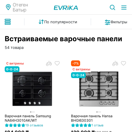
Отеген
Батыр
По популярности
Фильтры
Встраиваемые варочные панели
54 товара
С витрины
-
7
%
0-0-24
С витрины
0-0-24
Варочная панель Samsung
Варочная панель Hansa
NA64H3010AK/WT
BHGI630301
19 отзывов
1 отзыв