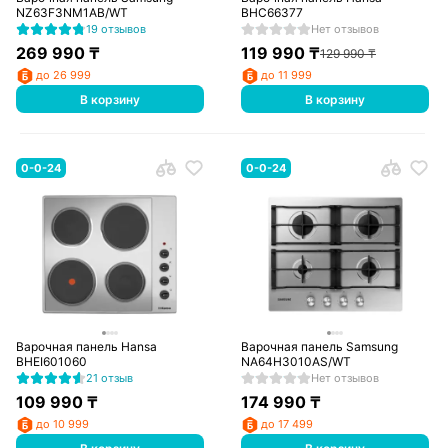
NZ63F3NM1AB/WT
BHC66377
19 отзывов
Нет отзывов
269 990
₸
119 990
₸
129 990
₸
до 26 999
до 11 999
В корзину
В корзину
0-0-24
0-0-24
Варочная панель Hansa
Варочная панель Samsung
BHEI601060
NA64H3010AS/WT
21 отзыв
Нет отзывов
109 990
₸
174 990
₸
до 10 999
до 17 499