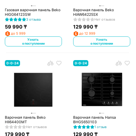
Газовая варочная панель Beko
Варочная панель Beko
HIGG64123SW
HIAW64225SX
3 отзыва
Нет отзывов
59 990
₸
129 990
₸
до 5 999
до 12 999
Узнать
Узнать
о поступлении
о поступлении
0-0-24
0-0-24
Варочная панель Beko
Варочная панель Hansa
HII64400MT
BHGS650103
Нет отзывов
1 отзыв
179 990
₸
129 990
₸