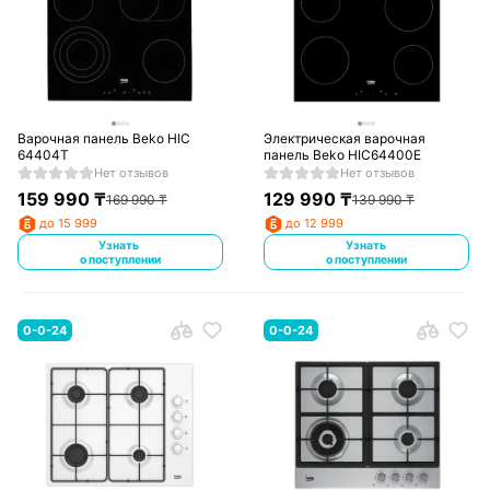
Варочная панель Beko HIC
Электрическая варочная
64404T
панель Beko HIC64400E
Нет отзывов
Нет отзывов
159 990
₸
129 990
₸
169 990
₸
139 990
₸
до 15 999
до 12 999
Узнать
Узнать
о поступлении
о поступлении
0-0-24
0-0-24