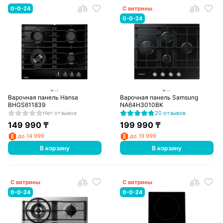
0-0-24
С витрины
0-0-24
Варочная панель Hansa
Варочная панель Samsung
BHGS611839
NA64H3010BK
Нет отзывов
20 отзывов
149 990
₸
199 990
₸
до 14 999
до 19 999
В корзину
В корзину
С витрины
С витрины
0-0-24
0-0-24