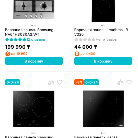
Варочная панель Samsung
Варочная панель Leadbros LB
NA64H3030AS/WT
V320
12 отзывов
Нет отзывов
199 990
₸
44 000
₸
до 19 999
до 4 400
В корзину
В корзину
0-0-24
-
8
%
0-0-24
Варочная панель Samsung
Варочная панель Hansa