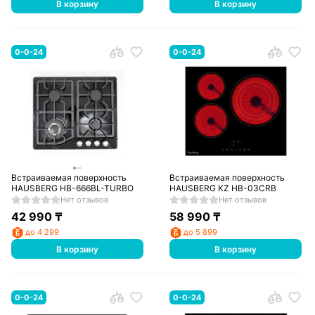
В корзину
В корзину
0-0-24
0-0-24
Встраиваемая поверхность
Встраиваемая поверхность
HAUSBERG HB-666BL-TURBO
HAUSBERG KZ HB-03CRB
Нет отзывов
Нет отзывов
42 990
₸
58 990
₸
до 4 299
до 5 899
В корзину
В корзину
0-0-24
0-0-24