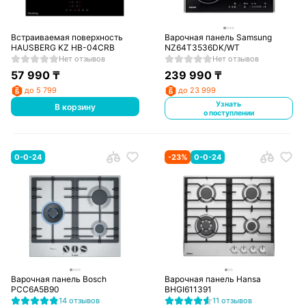
Встраиваемая поверхность
Варочная панель Samsung
HAUSBERG KZ HB-04CRB
NZ64T3536DK/WT
Нет отзывов
Нет отзывов
57 990
₸
239 990
₸
до 5 799
до 23 999
Узнать
В корзину
о поступлении
0-0-24
-
23
%
0-0-24
Варочная панель Bosch
Варочная панель Hansa
PCC6A5B90
BHGI611391
14 отзывов
11 отзывов