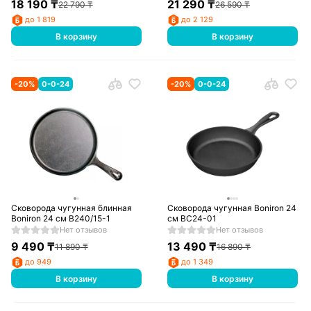
18 190
₸
21 290
₸
22 790
₸
26 590
₸
до 1 819
до 2 129
В корзину
В корзину
-
20
%
0-0-24
-
20
%
0-0-24
Сковорода чугунная блинная
Сковорода чугунная Boniron 24
Boniron 24 см В240/15-1
см ВС24-01
Нет отзывов
Нет отзывов
9 490
₸
13 490
₸
11 890
₸
16 890
₸
до 949
до 1 349
В корзину
В корзину