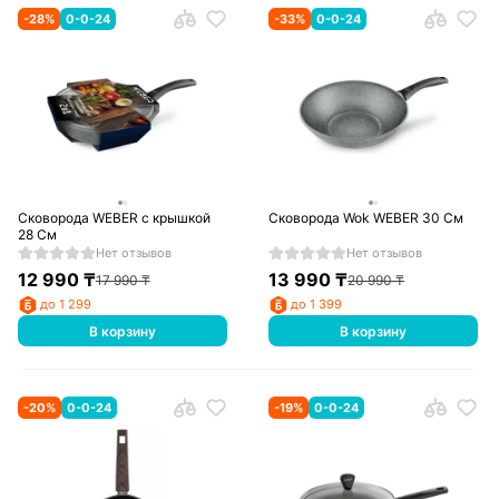
-
28
%
0-0-24
-
33
%
0-0-24
Сковорода WEBER с крышкой
Сковорода Wok WEBER 30 См
28 См
Нет отзывов
Нет отзывов
12 990
₸
13 990
₸
17 990
₸
20 990
₸
до 1 299
до 1 399
В корзину
В корзину
-
20
%
0-0-24
-
19
%
0-0-24