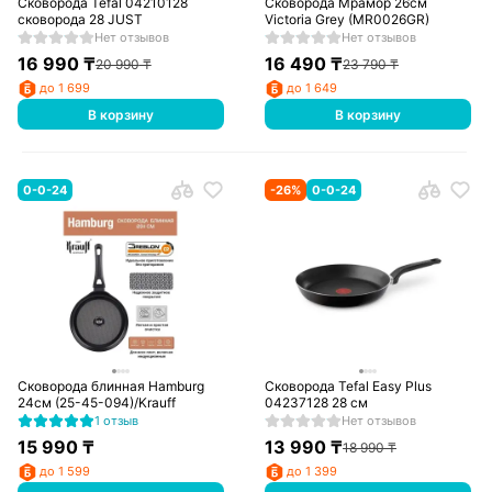
Сковорода Tefal 04210128
Сковорода Мрамор 26см
сковорода 28 JUST
Victoria Grey (MR0026GR)
Нет отзывов
Нет отзывов
16 990
₸
16 490
₸
20 990
₸
23 790
₸
до 1 699
до 1 649
В корзину
В корзину
0-0-24
-
26
%
0-0-24
Сковорода блинная Hamburg
Сковорода Tefal Easy Plus
24см (25-45-094)/Krauff
04237128 28 см
1 отзыв
Нет отзывов
15 990
₸
13 990
₸
18 990
₸
до 1 599
до 1 399