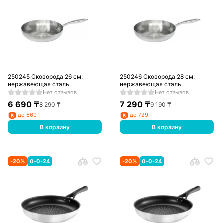
250245 Сковорода 26 см,
250246 Сковорода 28 см,
нержавеющая сталь
нержавеющая сталь
Нет отзывов
Нет отзывов
6 690
₸
7 290
₸
8 290
₸
9 190
₸
до 669
до 729
В корзину
В корзину
-
20
%
0-0-24
-
20
%
0-0-24