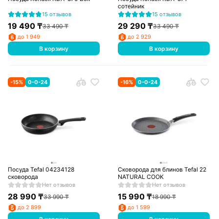
сотейник
15 отзывов
15 отзывов
19 490
₸
29 290
₸
33 490
₸
33 490
₸
до 1 949
до 2 929
В корзину
В корзину
-
15
%
0-0-24
-
16
%
0-0-24
Посуда Tefal 04234128
Сковорода для блинов Tefal 22
сковорода
NATURAL COOK
Нет отзывов
Нет отзывов
28 990
₸
15 990
₸
33 990
₸
18 990
₸
до 2 899
до 1 599