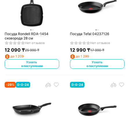
Посуда Rondell RDA-1454
Посуда Tefal 04237126
сковорода 28 см
Нет отзывов
Нет отзывов
12 090
₸
12 990
₸
25 990
₸
17 990
₸
до 1 209
до 1 299
Узнать
Узнать
о поступлении
о поступлении
-
29
%
0-0-24
0-0-24