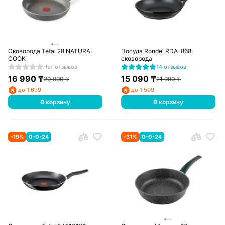
Сковорода Tefal 28 NATURAL
Посуда Rondel RDA-868
COOK
сковорода
Нет отзывов
14 отзывов
16 990
₸
15 090
₸
20 990
₸
21 990
₸
до 1 699
до 1 509
В корзину
В корзину
-
19
%
0-0-24
-
31
%
0-0-24