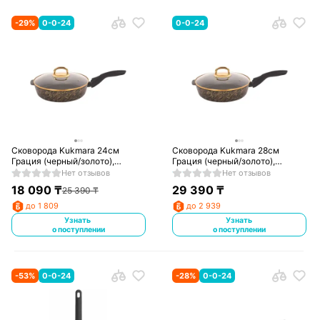
-
29
%
0-0-24
0-0-24
Сковорода Kukmara 24см
Сковорода Kukmara 28см
Грация (черный/золото),
Грация (черный/золото),
сгчз242а
сгчз282а
Нет отзывов
Нет отзывов
18 090
₸
29 390
₸
25 390
₸
до 1 809
до 2 939
Узнать
Узнать
о поступлении
о поступлении
-
53
%
0-0-24
-
28
%
0-0-24