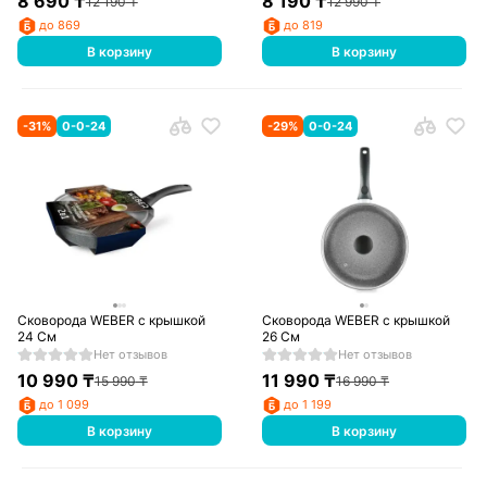
8 690
₸
8 190
₸
12 190
₸
12 990
₸
до 869
до 819
В корзину
В корзину
-
31
%
0-0-24
-
29
%
0-0-24
Сковорода WEBER с крышкой
Сковорода WEBER с крышкой
24 См
26 См
Нет отзывов
Нет отзывов
10 990
₸
11 990
₸
15 990
₸
16 990
₸
до 1 099
до 1 199
В корзину
В корзину