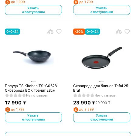
до 1 999
до 1 799
Узнать
Узнать
о поступлении
о поступлении
0-0-24
-
20
%
0-0-24
Посуда TS Kitchen TS-G0628
Сковорода для блинов Tefal 25
Сковорода ВОК Гранит 28см
Brut
Нет отзывов
Нет отзывов
17 990
₸
23 990
₸
29 990
₸
до 1 799
до 2 399
Узнать
Узнать
о поступлении
о поступлении