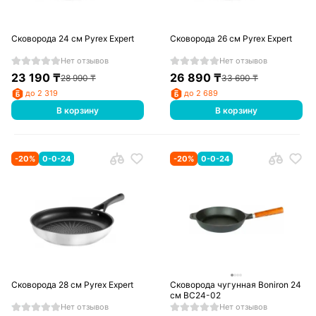
Сковорода 24 см Pyrex Expert
Сковорода 26 см Pyrex Expert
Нет отзывов
Нет отзывов
23 190
₸
26 890
₸
28 990
₸
33 690
₸
до 2 319
до 2 689
В корзину
В корзину
-
20
%
0-0-24
-
20
%
0-0-24
Сковорода 28 см Pyrex Expert
Сковорода чугунная Boniron 24
см ВС24-02
Нет отзывов
Нет отзывов