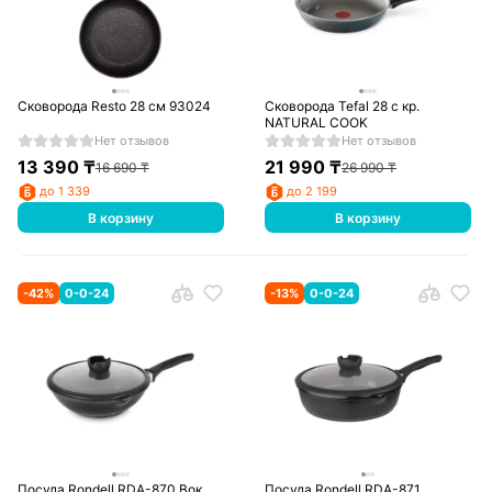
Сковорода Resto 28 см 93024
Сковорода Tefal 28 с кр.
NATURAL COOK
Нет отзывов
Нет отзывов
13 390
₸
21 990
₸
16 690
₸
26 990
₸
до 1 339
до 2 199
В корзину
В корзину
-
42
%
0-0-24
-
13
%
0-0-24
Посуда Rondell RDA-870 Вок
Посуда Rondell RDA-871