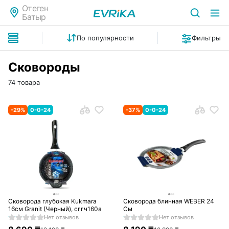
Отеген
Батыр
По популярности
Фильтры
Сковороды
74 товара
-
29
%
0-0-24
-
37
%
0-0-24
Сковорода глубокая Kukmara
Сковорода блинная WEBER 24
16см Granit (Черный), сггч160а
См
Нет отзывов
Нет отзывов