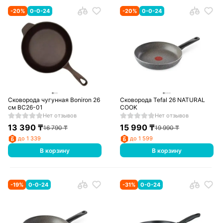
-
20
%
0-0-24
-
20
%
0-0-24
Сковорода чугунная Boniron 26
Сковорода Tefal 26 NATURAL
см ВС26-01
COOK
Нет отзывов
Нет отзывов
13 390
₸
15 990
₸
16 790
₸
19 990
₸
до 1 339
до 1 599
В корзину
В корзину
-
19
%
0-0-24
-
31
%
0-0-24