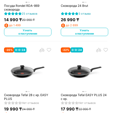
Посуда Rondel RDA-869
Сковорода 24 Brut
сковорода
25 отзывов
3 отзыва
14 990
₸
26 990
₸
20 990
₸
до 1 499
до 2 699
Узнать
Узнать
о поступлении
о поступлении
-
20
%
0-0-24
-
22
%
0-0-24
Сковорода Tefal 28 с кр. EASY
Сковорода Tefal EASY PLUS 24
PLUS
с кр.
Нет отзывов
Нет отзывов
19 990
₸
17 990
₸
24 990
₸
22 990
₸