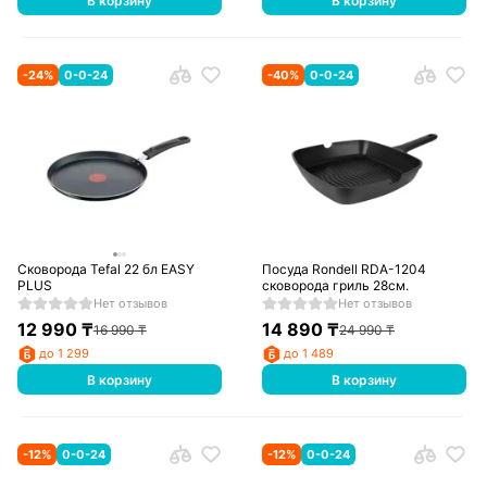
В корзину
В корзину
-
24
%
0-0-24
-
40
%
0-0-24
Сковорода Tefal 22 бл EASY
Посуда Rondell RDA-1204
PLUS
cковорода гриль 28см.
Нет отзывов
Нет отзывов
12 990
₸
14 890
₸
16 990
₸
24 990
₸
до 1 299
до 1 489
В корзину
В корзину
-
12
%
0-0-24
-
12
%
0-0-24