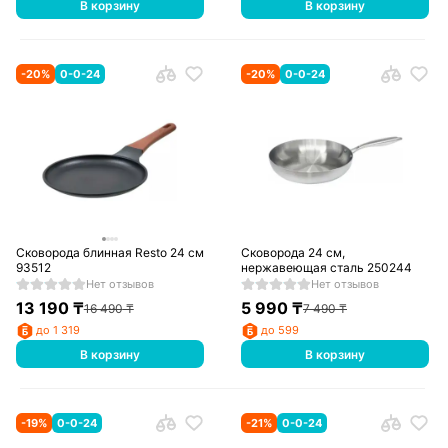
В корзину
В корзину
-
20
%
0-0-24
-
20
%
0-0-24
Сковорода блинная Resto 24 см
Сковорода 24 см,
93512
нержавеющая сталь 250244
Нет отзывов
Нет отзывов
13 190
₸
5 990
₸
16 490
₸
7 490
₸
до 1 319
до 599
В корзину
В корзину
-
19
%
0-0-24
-
21
%
0-0-24