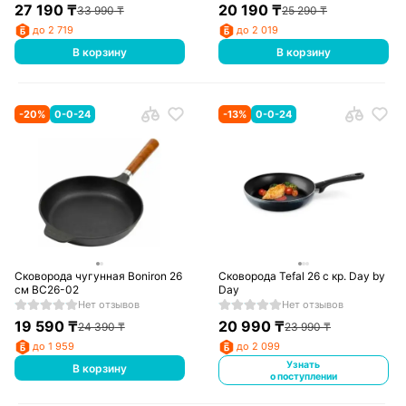
27 190
₸
20 190
₸
33 990
₸
25 290
₸
до 2 719
до 2 019
В корзину
В корзину
-
20
%
0-0-24
-
13
%
0-0-24
Сковорода чугунная Boniron 26
Сковорода Tefal 26 с кр. Day by
см ВС26-02
Day
Нет отзывов
Нет отзывов
19 590
₸
20 990
₸
24 390
₸
23 990
₸
до 1 959
до 2 099
Узнать
В корзину
о поступлении