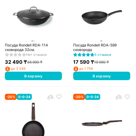
Посуда Rondell RDA-114
Посуда Rondell RDA-599
сковорода 32см.
сковорода
Нет отзывов
6 отзывов
32 490
₸
17 590
₸
36 990
₸
19 990
₸
до 3 249
до 1 759
В корзину
В корзину
-
20
%
0-0-24
-
20
%
0-0-24