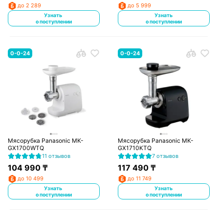
до 2 289
до 5 999
Узнать
Узнать
о поступлении
о поступлении
0-0-24
0-0-24
Мясорубка Panasonic MK-
Мясорубка Panasonic MK-
GX1700WTQ
GX1710KTQ
11 отзывов
7 отзывов
104 990
₸
117 490
₸
до 10 499
до 11 749
Узнать
Узнать
о поступлении
о поступлении