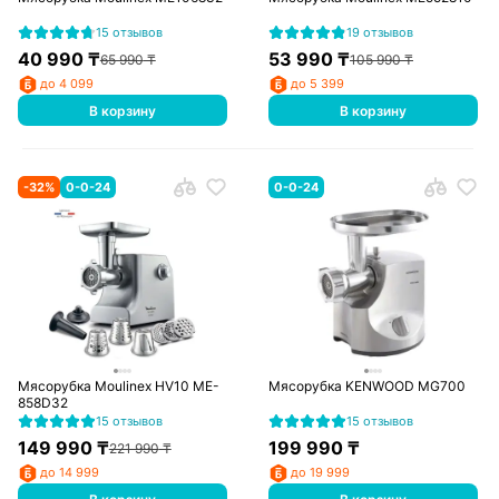
15 отзывов
19 отзывов
40 990
₸
53 990
₸
65 990
₸
105 990
₸
до 4 099
до 5 399
В корзину
В корзину
-
32
%
0-0-24
0-0-24
Мясорубка Moulinex HV10 ME-
Мясорубка KENWOOD MG700
858D32
15 отзывов
15 отзывов
149 990
₸
199 990
₸
221 990
₸
до 14 999
до 19 999