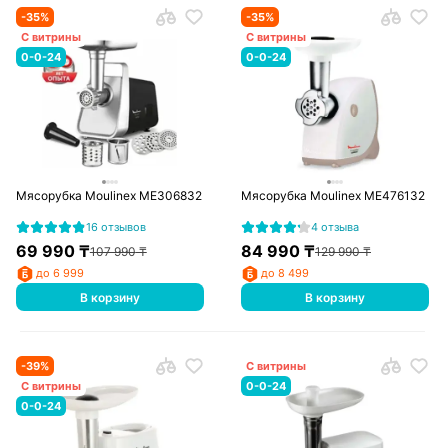
-
35
%
-
35
%
С витрины
С витрины
0-0-24
0-0-24
Мясорубка Moulinex ME306832
Мясорубка Moulinex ME476132
16 отзывов
4 отзыва
69 990
₸
84 990
₸
107 990
₸
129 990
₸
до 6 999
до 8 499
В корзину
В корзину
-
39
%
С витрины
С витрины
0-0-24
0-0-24