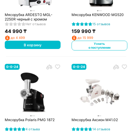
Мясорубка ARDESTO MGL-
Мясорубка KENWOOD MG520
2250R черный с хромом
Нет отзывов
15 отзывов
44 990
₸
159 990
₸
до 4 499
до 15 999
Узнать
В корзину
о поступлении
0-0-24
0-0-24
Мясорубка Polaris PMG 1872
Мясорубка Аксион М41.02
4 отзыва
14 отзывов