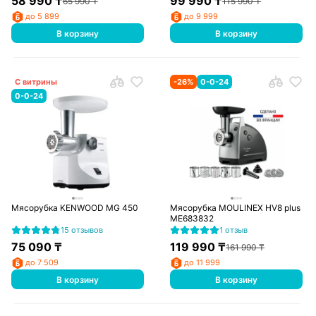
58 990
₸
99 990
₸
65 990
₸
115 990
₸
до 5 899
до 9 999
В корзину
В корзину
С витрины
-
26
%
0-0-24
0-0-24
Мясорубка KENWOOD MG 450
Мясорубка MOULINEX HV8 plus
ME683832
15 отзывов
1 отзыв
75 090
₸
119 990
₸
161 990
₸
до 7 509
до 11 999
В корзину
В корзину