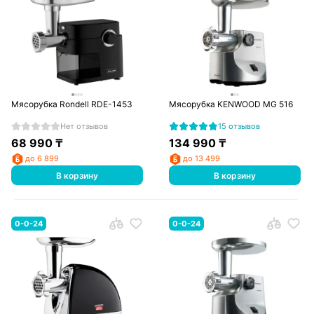
Мясорубка Rondell RDE-1453
Мясорубка KENWOOD MG 516
Нет отзывов
15 отзывов
68 990
₸
134 990
₸
до 6 899
до 13 499
В корзину
В корзину
0-0-24
0-0-24