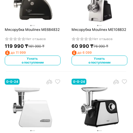
Мясорубка Moulinex ME684832
Мясорубка Moulinex ME108832
Нет отзывов
Нет отзывов
119 990
₸
60 990
₸
161 990
₸
76 990
₸
до 11 999
до 6 099
Узнать
Узнать
о поступлении
о поступлении
0-0-24
0-0-24