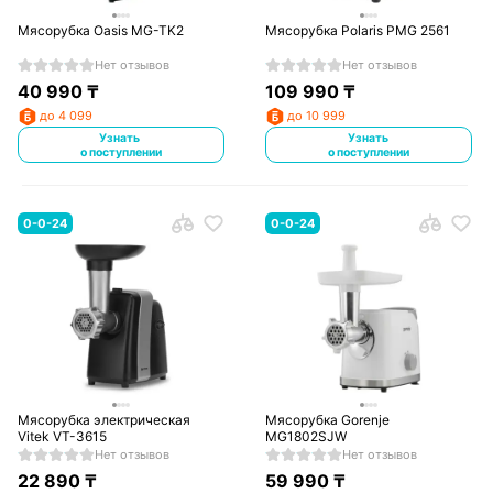
Мясорубка Oasis MG-TK2
Мясорубка Polaris PMG 2561
Нет отзывов
Нет отзывов
40 990
₸
109 990
₸
до 4 099
до 10 999
Узнать
Узнать
о поступлении
о поступлении
0-0-24
0-0-24
Мясорубка электрическая
Мясорубка Gorenje
Vitek VT-3615
MG1802SJW
Нет отзывов
Нет отзывов
22 890
₸
59 990
₸