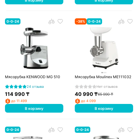
В корзину
В корзину
0-0-24
-
38
%
0-0-24
Мясорубка KENWOOD MG 510
Мясорубка Moulinex ME111032
24 отзыва
Нет отзывов
114 990
₸
40 990
₸
65 990
₸
до 11 499
до 4 099
В корзину
В корзину
0-0-24
0-0-24