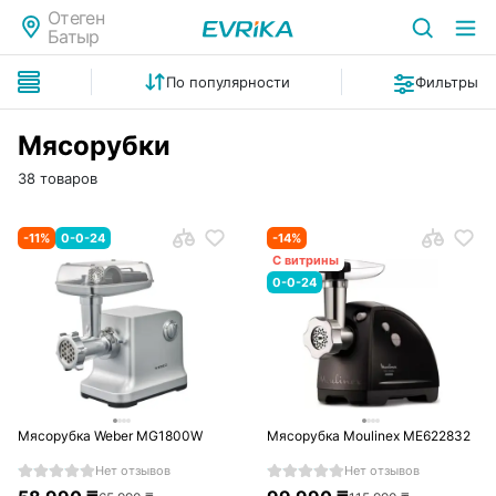
Отеген
Батыр
По популярности
Фильтры
Мясорубки
38 товаров
-
11
%
0-0-24
-
14
%
С витрины
0-0-24
Мясорубка Weber MG1800W
Мясорубка Moulinex ME622832
Нет отзывов
Нет отзывов