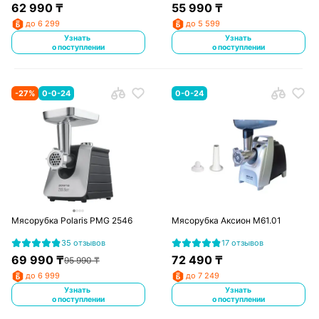
62 990
₸
55 990
₸
до 6 299
до 5 599
Узнать
Узнать
о поступлении
о поступлении
-
27
%
0-0-24
0-0-24
Мясорубка Polaris PMG 2546
Мясорубка Аксион М61.01
35 отзывов
17 отзывов
69 990
₸
72 490
₸
95 990
₸
до 6 999
до 7 249
Узнать
Узнать
о поступлении
о поступлении