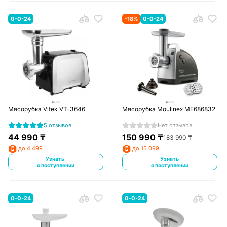
0-0-24
-
18
%
0-0-24
Мясорубка Vitek VT-3646
Мясорубка Moulinex ME686832
5 отзывов
Нет отзывов
44 990
₸
150 990
₸
183 990
₸
до 4 499
до 15 099
Узнать
Узнать
о поступлении
о поступлении
0-0-24
0-0-24