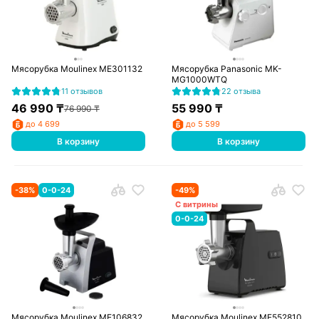
Мясорубка Moulinex ME301132
Мясорубка Panasonic MK-
MG1000WTQ
11 отзывов
22 отзыва
46 990
₸
55 990
₸
76 990
₸
до 4 699
до 5 599
В корзину
В корзину
-
38
%
0-0-24
-
49
%
С витрины
0-0-24
Мясорубка Moulinex ME106832
Мясорубка Moulinex ME552810