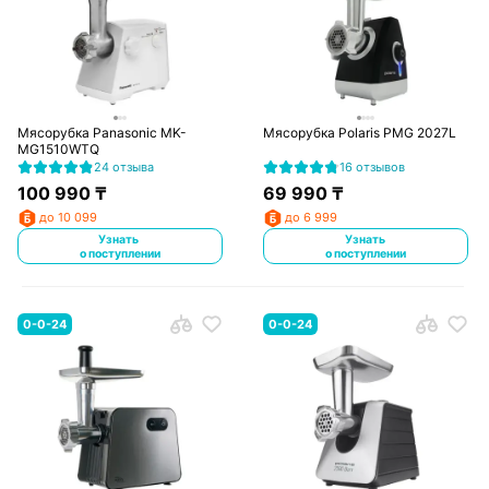
Мясорубка Panasonic MK-
Мясорубка Polaris PMG 2027L
MG1510WTQ
24 отзыва
16 отзывов
100 990
₸
69 990
₸
до 10 099
до 6 999
Узнать
Узнать
о поступлении
о поступлении
0-0-24
0-0-24