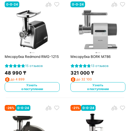
0-0-24
0-0-24
Мясорубка Redmond RMG-1215
Мясорубка BORK M786
15 отзывов
13 отзывов
48 990
₸
321 000
₸
до 4 899
до 32 100
Узнать
Узнать
о поступлении
о поступлении
-
26
%
0-0-24
-
21
%
0-0-24